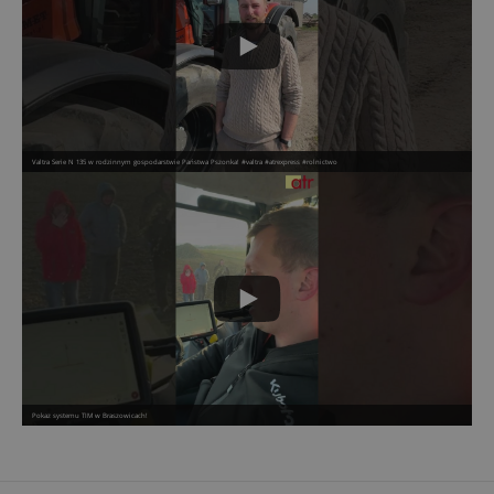
Valtra Serie N 135 w rodzinnym gospodarstwie Państwa Pszonka! #valtra #atrexpress #rolnictwo
Pokaz systemu TIM w Braszowicach!