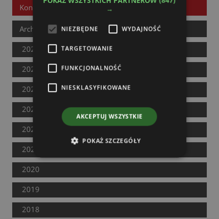
POKAŻ WSZYSTKICH PARTNERÓW
(847)
Kontakt
→
Archiwum wydań
NIEZBĘDNE
WYDAJNOŚĆ
2026
TARGETOWANIE
FUNKCJONALNOŚĆ
2025
NIESKLASYFIKOWANE
2024
2023
AKCEPTUJ WSZYSTKIE
2022
POKAŻ SZCZEGÓŁY
2021
2020
2019
2018