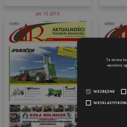
atr 15 2013
Ta strona ko
wyrażasz zg
NIEZBĘDNE
NIESKLASYFIKOW