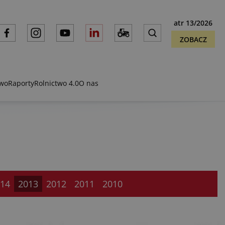
atr 13/2026
ZOBACZ
two
Raporty
Rolnictwo 4.0
O nas
14
2013
2012
2011
2010