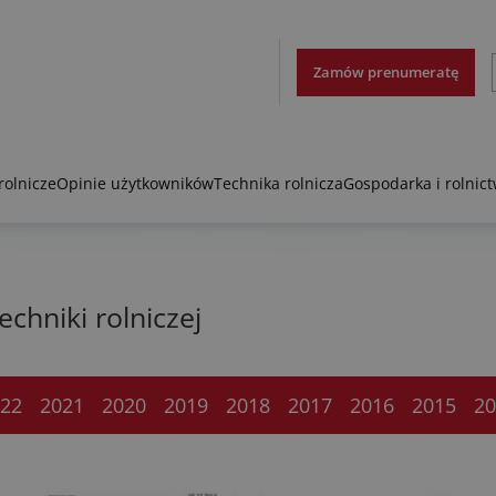
Zamów prenumeratę
rolnicze
Opinie użytkowników
Technika rolnicza
Gospodarka i rolnic
chniki rolniczej
22
2021
2020
2019
2018
2017
2016
2015
20