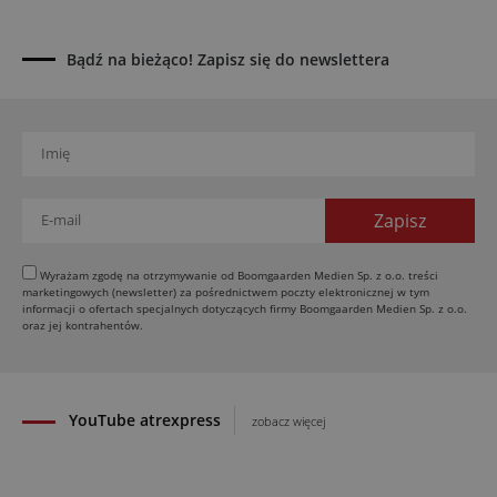
Europejski przemysł maszyn rolniczych w recesji
01.08.2026
Bądź na bieżąco! Zapisz się do newslettera
Elektryczne maszyny terenowe: 3 kluczowe trendy
31.07.2026
Kukurydza w Polsce: aktualny stan plantacji
30.07.2026
Amazone ZG-TX precyzyjniejszy rozsiewacz
29.07.2026
Ceny surowców rolnych 2026
Wyrażam zgodę na otrzymywanie od Boomgaarden Medien Sp. z o.o. treści
29.07.2026
marketingowych (newsletter) za pośrednictwem poczty elektronicznej w tym
informacji o ofertach specjalnych dotyczących firmy Boomgaarden Medien Sp. z o.o.
oraz jej kontrahentów.
YouTube atrexpress
zobacz więcej