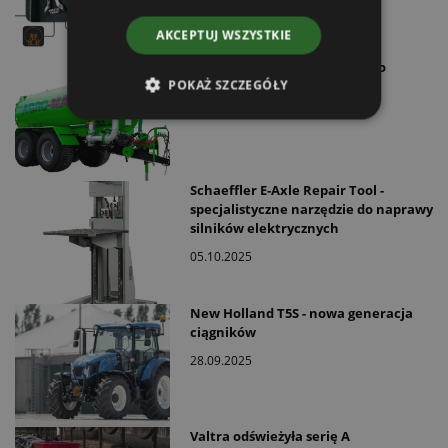
AKCEPTUJ WSZYSTKIE
Wozy asenizacyjne do każdego
POKAŻ SZCZEGÓŁY
gospodarstwa. Agro-Max
10.10.2025
Schaeffler E-Axle Repair Tool -
specjalistyczne narzędzie do naprawy
silników elektrycznych
05.10.2025
New Holland T5S - nowa generacja
ciągników
28.09.2025
Valtra odświeżyła serię A