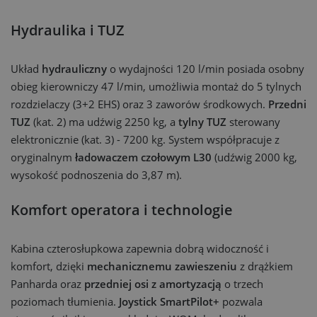
Hydraulika i TUZ
Układ
hydrauliczny
o wydajności 120 l/min posiada osobny
obieg kierowniczy 47 l/min, umożliwia montaż do 5 tylnych
rozdzielaczy (3+2 EHS) oraz 3 zaworów środkowych.
Przedni
TUZ
(kat. 2) ma udźwig 2250 kg, a
tylny TUZ
sterowany
elektronicznie (kat. 3) - 7200 kg. System współpracuje z
oryginalnym
ładowaczem czołowym L30
(udźwig 2000 kg,
wysokość podnoszenia do 3,87 m).
Komfort operatora i technologie
Kabina czterosłupkowa zapewnia dobrą widoczność i
komfort, dzięki
mechanicznemu zawieszeniu
z drążkiem
Panharda oraz
przedniej osi z amortyzacją
o trzech
poziomach tłumienia.
Joystick SmartPilot+
pozwala