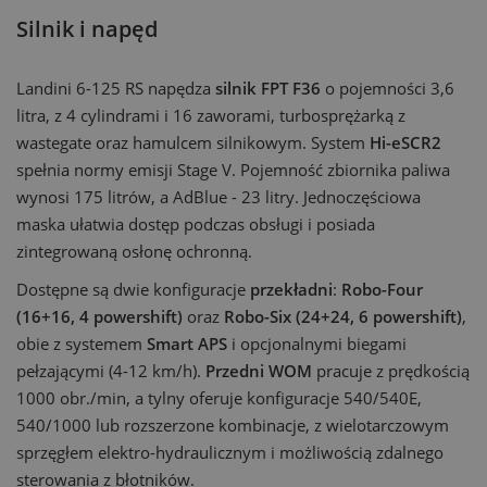
Silnik i napęd
Landini 6-125 RS napędza
silnik FPT F36
o pojemności 3,6
litra, z 4 cylindrami i 16 zaworami, turbosprężarką z
wastegate oraz hamulcem silnikowym. System
Hi-eSCR2
spełnia normy emisji Stage V. Pojemność zbiornika paliwa
wynosi 175 litrów, a AdBlue - 23 litry. Jednoczęściowa
maska ułatwia dostęp podczas obsługi i posiada
zintegrowaną osłonę ochronną.
Dostępne są dwie konfiguracje
przekładni
:
Robo-Four
(16+16, 4 powershift)
oraz
Robo-Six (24+24, 6 powershift)
,
obie z systemem
Smart APS
i opcjonalnymi biegami
pełzającymi (4-12 km/h).
Przedni WOM
pracuje z prędkością
1000 obr./min, a tylny oferuje konfiguracje 540/540E,
540/1000 lub rozszerzone kombinacje, z wielotarczowym
sprzęgłem elektro-hydraulicznym i możliwością zdalnego
sterowania z błotników.