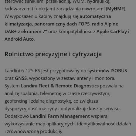
sterować silnikiem, przekładnią, WOM, hydrauliką,
ładowaczem i funkcjami zarządzania nawrotami (
MyHMF
).
W wyposażeniu kabiny znajdują się
automatyczna
klimatyzacja
,
panoramiczny dach FOPS
,
radio Alpine
DAB+ z ekranem 7’’
oraz kompatybilność z
Apple CarPlay i
Android Auto
.
Rolnictwo precyzyjne i cyfryzacja
Landini 6-125 RS jest przygotowany do
systemów ISOBUS
oraz
GNSS
, wyposażony w zestaw anteny i monitora.
System
Landini Fleet & Remote Diagnostics
pozwala na
analizę spalania, telemetrię w czasie rzeczywistym,
geofencing i zdalną diagnostykę, co zwiększa
dyspozycyjność maszyny i optymalizuje koszty serwisu.
Dodatkowo
Landini Farm Management
wspiera
wykorzystanie map aplikacyjnych, identyfikowalność działań
i zrównoważoną produkcję.