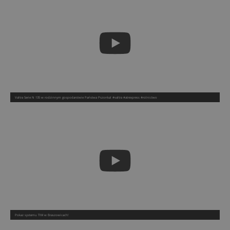
Valtra Serie N 135 w rodzinnym gospodarstwie Państwa Pszonka! #valtra #atrexpress #rolnictwo
Pokaz systemu TIM w Braszowicach!