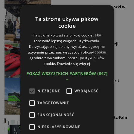
Jubileusz Inter-Vax i konkurs orki w
Podgórzynie
Ta strona używa plików
20.10.2025
cookie
Ta strona korzysta z plików cookie, aby
zapewnić lepszą wygodę użytkowania.
Capello. 60 lat technologii i wizji
Korzystając z tej strony, wyrażasz zgodę na
używanie przez nas wszystkich plików cookie
19.10.2025
zgodnie z warunkami naszej polityki plików
cookie.
Dowiedz się więcej
POKAŻ WSZYSTKICH PARTNERÓW
(847)
→
Nowoczesny kombajn AVR Spirit
9200i VW
NIEZBĘDNE
WYDAJNOŚĆ
12.10.2025
TARGETOWANIE
FUNKCJONALNOŚĆ
Wspomaganie ciągników Deutz-Fahr
TAGS docenione przez jury
NIESKLASYFIKOWANE
12.10.2025