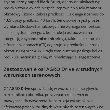
Hydrauliczny napęd Black Bruin
, oparty na silnikach typu
radial-piston o dwóch biegach, zapewnia wysoki
moment
obrotowy
i szeroki zakres prędkości. Oś osiąga
nośność do
13,5 t
przy prędkości 40 km/h. Serwisowanie jest proste -
wymiana klocków hamulcowych nie wymaga demontażu
silnika hydraulicznego, a konstrukcja osi pozwala na
integrację z
systemami monitoringu
, takimi jak kontrola
ciśnienia w oponach (CTI) czy czujniki prędkości i kierunku
obrotu (SDS) oraz ABS. Dzięki zmniejszeniu poślizgu kół oś
redukuje
nacisk na glebę
, minimalizując jej zagęszczenie.
Zastosowanie osi AGRO Drive w trudnych
warunkach terenowych
Oś
AGRO Drive
sprawdza się w wozach asenizacyjnych,
rozrzutnikach obornika, przyczepach rolniczych oraz
maszynach do nawożenia. Konstrukcja osi umożliwia
efektywną pracę w
trudnych warunkach terenowych
- na