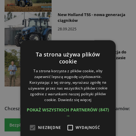
New Holland T5S - nowa generacja
ciągników
28.09.2025
CultiWise: sztuczna inteligencja do
Ta strona używa plików
rozpoznawania chwastów w czasie
cookie
rzeczywistym
Ta strona korzysta z plików cookie, aby
23.09.2025
zapewnić lepszą wygodę użytkowania.
Korzystając z tej strony, wyrażasz zgodę na
używanie przez nas wszystkich plików cookie
zgodnie z warunkami naszej polityki plików
cookie.
Dowiedz się więcej
Chcesz dowiedzieć się więcej?
Czytaj atr express - zamów:
POKAŻ WSZYSTKICH PARTNERÓW
(847)
→
Bezpłatny egzemplarz
Prenumeratę
NIEZBĘDNE
WYDAJNOŚĆ