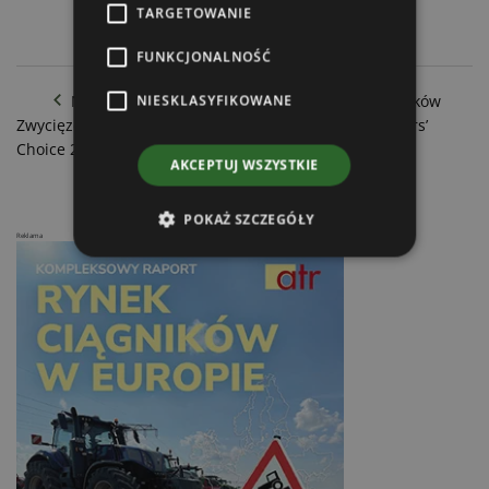
TARGETOWANIE
FUNKCJONALNOŚĆ
Nowa propozycja wypłat z rezerwy UE dla rolników
NIESKLASYFIKOWANE
Zwycięzcy Systems and Components Trophy - Engineers’
Choice 2025
AKCEPTUJ WSZYSTKIE
POKAŻ SZCZEGÓŁY
Reklama