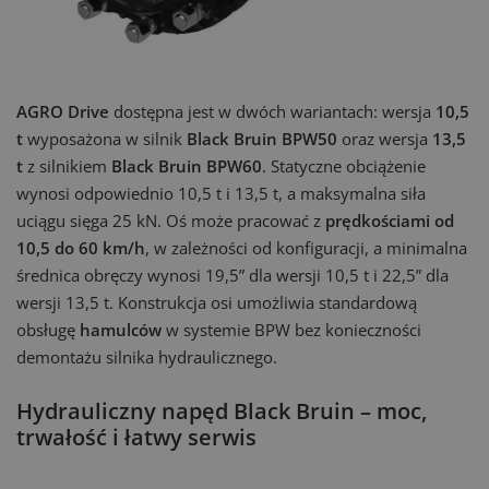
AGRO Drive
dostępna jest w dwóch wariantach: wersja
10,5
t
wyposażona w silnik
Black Bruin BPW50
oraz wersja
13,5
t
z silnikiem
Black Bruin BPW60
. Statyczne obciążenie
wynosi odpowiednio 10,5 t i 13,5 t, a maksymalna siła
uciągu sięga 25 kN. Oś może pracować z
prędkościami od
10,5 do 60 km/h
, w zależności od konfiguracji, a minimalna
średnica obręczy wynosi 19,5” dla wersji 10,5 t i 22,5” dla
wersji 13,5 t. Konstrukcja osi umożliwia standardową
obsługę
hamulców
w systemie BPW bez konieczności
demontażu silnika hydraulicznego.
Hydrauliczny napęd Black Bruin – moc,
trwałość i łatwy serwis