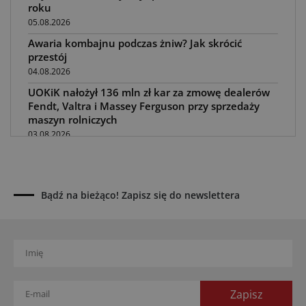
roku
05.08.2026
Awaria kombajnu podczas żniw? Jak skrócić
przestój
04.08.2026
UOKiK nałożył 136 mln zł kar za zmowę dealerów
Fendt, Valtra i Massey Ferguson przy sprzedaży
maszyn rolniczych
03.08.2026
Kverneland Tersus 4000: trzy nowe kosiarki
bijakowe
03.08.2026
Bądź na bieżąco! Zapisz się do newslettera
Rzepak hybrydowy: sposób na wyższą rentowność
02.08.2026
Europejski przemysł maszyn rolniczych w recesji
01.08.2026
Elektryczne maszyny terenowe: 3 kluczowe trendy
31.07.2026