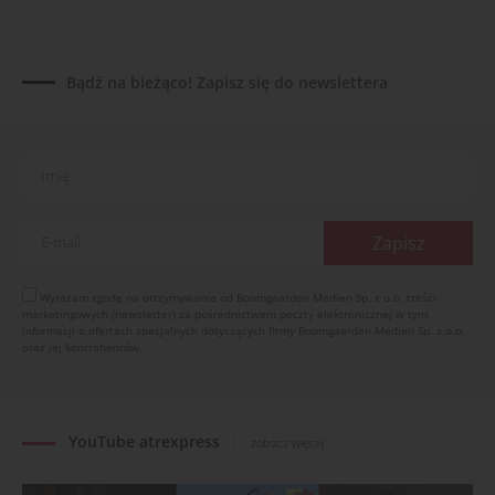
04.08.2026
UOKiK nałożył 136 mln zł kar za zmowę dealerów
Fendt, Valtra i Massey Ferguson przy sprzedaży
Bądź na bieżąco! Zapisz się do newslettera
maszyn rolniczych
03.08.2026
Kverneland Tersus 4000: trzy nowe kosiarki
bijakowe
03.08.2026
Rzepak hybrydowy: sposób na wyższą rentowność
02.08.2026
Europejski przemysł maszyn rolniczych w recesji
Wyrażam zgodę na otrzymywanie od Boomgaarden Medien Sp. z o.o. treści
marketingowych (newsletter) za pośrednictwem poczty elektronicznej w tym
01.08.2026
informacji o ofertach specjalnych dotyczących firmy Boomgaarden Medien Sp. z o.o.
Elektryczne maszyny terenowe: 3 kluczowe trendy
oraz jej kontrahentów.
31.07.2026
YouTube atrexpress
zobacz więcej