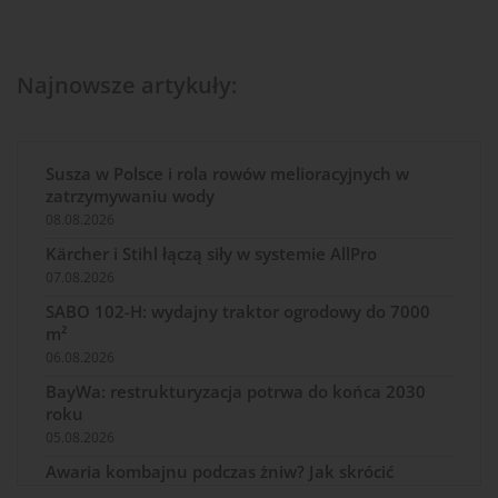
Najnowsze artykuły:
Susza w Polsce i rola rowów melioracyjnych w
zatrzymywaniu wody
08.08.2026
Kärcher i Stihl łączą siły w systemie AllPro
07.08.2026
SABO 102-H: wydajny traktor ogrodowy do 7000
m²
06.08.2026
BayWa: restrukturyzacja potrwa do końca 2030
roku
05.08.2026
Awaria kombajnu podczas żniw? Jak skrócić
przestój