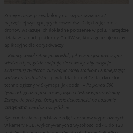
Zoneye został przeszkolony do rozpoznawania 37
najczęściej występujących chwastów. Dzięki zdjęciom z
dronów wskazuje ich
dokładne położenie
w polu. Narzędzie
działa w ramach platformy
CultiWise
, która generuje mapy
aplikacyjne dla opryskiwaczy.
–
Rolnicy wielokrotnie podkreślali, jak ważna jest precyzyjna
wiedza o tym, gdzie znajdują się chwasty, aby mogli je
skuteczniej zwalczać, zużywając mniej środków i zmniejszając
wpływ na środowisko
– powiedział Kornel Cziria, dyrektor
technologiczny w Skymaps. Jak dodał: –
Po ponad 500
tysiącach godzin prac rozwojowych i testów wprowadzamy
Zoneye do praktyki. Osiągnięcie dokładności na poziomie
centymetra
daje dużą satysfakcję.
System działa na podstawie zdjęć z dronów wyposażonych
w kamery RGB, wykonywanych z wysokości od 40 do 120
metrów. Po przesłaniu obrazów do platformy CultiWise