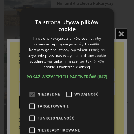
Holland dla zbioru kukurydzy
05.10.2025
Ta strona używa plików
cookie
Agro Show. Precyzyjne rolnictwo w
praktyce
Ta strona korzysta z plików cookie, aby
04.10.2025
zapewnić lepszą wygodę użytkowania.
Korzystając z tej strony, wyrażasz zgodę na
Bądź na bieżąco!
używanie przez nas wszystkich plików cookie
zgodnie z warunkami naszej polityki plików
Zapisz się do newslettera
Krone OptiSet z srebrnym medalem
cookie.
Dowiedz się więcej
Agritechnica 2025
POKAŻ WSZYSTKICH PARTNERÓW
(847)
04.10.2025
→
NIEZBĘDNE
WYDAJNOŚĆ
Zapisz
Nokian Tyres prezentuje Intuitu 2.0 -
TARGETOWANIE
srebrny medal dla technologii
rolniczej
Wyrażam zgodę na otrzymywanie od Boomgaarden
FUNKCJONALNOŚĆ
Medien Sp. z o.o. treści marketingowych (newsletter) za
pośrednictwem poczty elektronicznej w tym informacji
03.10.2025
o ofertach specjalnych dotyczących firmy Boomgaarden
Medien Sp. z o.o. oraz jej kontrahentów.
NIESKLASYFIKOWANE