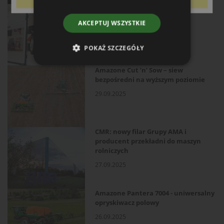
Części eksploatacyjne do ciągników
pod własną marką Kramp
AKCEPTUJ WSZYSTKIE
02.10.2025
POKAŻ SZCZEGÓŁY
Amazone Cut ’n’ Sow – siew
bezpośredni na wyższym poziomie
29.09.2025
CMR: nowy filar Grupy AMA i
producent przekładni do maszyn
rolniczych
27.09.2025
Amazone Pantera 7004 - uniwersalny
opryskiwacz polowy
26.09.2025