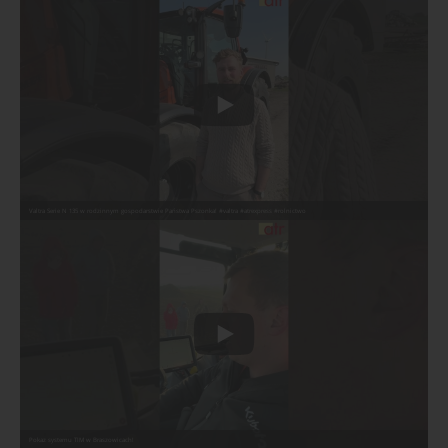
Valtra Serie N 135 w rodzinnym gospodarstwie Państwa Pszonka! #valtra #atrexpress #rolnictwo
Pokaz systemu TIM w Braszowicach!