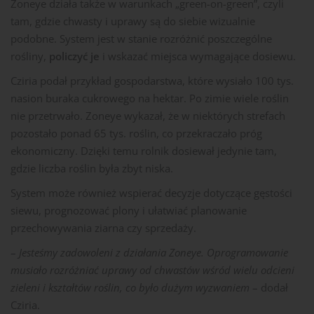
Zoneye działa także w warunkach „green-on-green”, czyli
tam, gdzie chwasty i uprawy są do siebie wizualnie
podobne. System jest w stanie rozróżnić poszczególne
rośliny,
policzyć je
i wskazać miejsca wymagające dosiewu.
Cziria podał przykład gospodarstwa, które wysiało 100 tys.
nasion buraka cukrowego na hektar. Po zimie wiele roślin
nie przetrwało. Zoneye wykazał, że w niektórych strefach
pozostało ponad 65 tys. roślin, co przekraczało próg
ekonomiczny. Dzięki temu rolnik dosiewał jedynie tam,
gdzie liczba roślin była zbyt niska.
System może również wspierać decyzje dotyczące gęstości
siewu, prognozować plony i ułatwiać planowanie
przechowywania ziarna czy sprzedaży.
–
Jesteśmy zadowoleni z działania Zoneye. Oprogramowanie
musiało rozróżniać uprawy od chwastów wśród wielu odcieni
zieleni i kształtów roślin, co było dużym wyzwaniem
– dodał
Cziria.