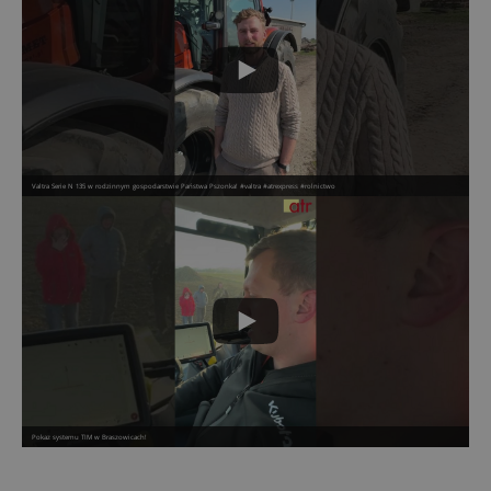
Valtra Serie N 135 w rodzinnym gospodarstwie Państwa Pszonka! #valtra #atrexpress #rolnictwo
Pokaz systemu TIM w Braszowicach!