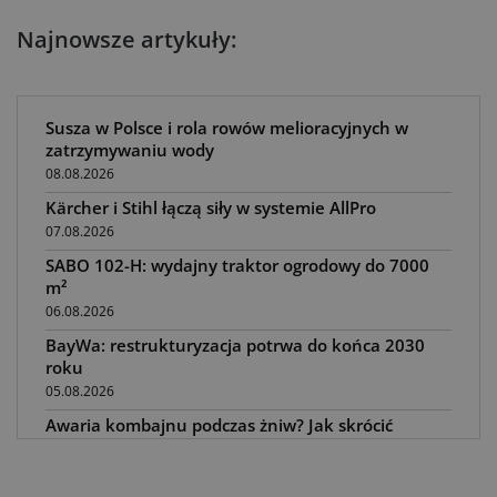
Najnowsze artykuły:
Susza w Polsce i rola rowów melioracyjnych w
zatrzymywaniu wody
08.08.2026
Kärcher i Stihl łączą siły w systemie AllPro
07.08.2026
SABO 102-H: wydajny traktor ogrodowy do 7000
m²
06.08.2026
BayWa: restrukturyzacja potrwa do końca 2030
roku
05.08.2026
Awaria kombajnu podczas żniw? Jak skrócić
przestój
04.08.2026