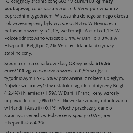
R3 osiągnęły średnią cenę
683,19 euro/100 kg masy
poubojowej
, co oznacza wzrost o 0,9% w porównaniu z
poprzednim tygodniem. W stosunku do tego samego okresu
rok wcześniej ceny były wyższe o 34,4%. W Niemczech
notowania wzrosły o 2,4%, we Francji i Austrii o 1,1%. W
Polsce odnotowano wzrost o 0,4%, w Danii o 0,3%, a w
Hiszpanii i Belgii po 0,2%. Włochy i Irlandia utrzymały
stabilne ceny.
Średnia unijna cena krów klasy O3 wyniosła
616,56
euro/100 kg
, co oznaczało wzrost o 0,5% w ujęciu
tygodniowym i o 40,5% w porównaniu z rokiem ubiegłym.
Największe podwyżki w ostatnim tygodniu dotyczyły Belgii
(+2,4%) i Niemiec (+1,5%). W Danii i Francji ceny wzrosły
odpowiednio o 1,0% i 0,5%. Niewielkie zmiany odnotowano
w Irlandii i Austrii (+0,1%). Włochy przekazały dane o
stabilnych cenach, w Polsce ceny spadły o 0,9%, a w
Hiszpanii aż o 4,2%.