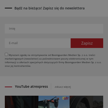
UOKiK nałożył 136 mln zł kar za zmowę dealerów
Fendt, Valtra i Massey Ferguson przy sprzedaży
Bądź na bieżąco! Zapisz się do newslettera
maszyn rolniczych
03.08.2026
Kverneland Tersus 4000: trzy nowe kosiarki
bijakowe
03.08.2026
Rzepak hybrydowy: sposób na wyższą rentowność
02.08.2026
Europejski przemysł maszyn rolniczych w recesji
Wyrażam zgodę na otrzymywanie od Boomgaarden Medien Sp. z o.o. treści
marketingowych (newsletter) za pośrednictwem poczty elektronicznej w tym
01.08.2026
informacji o ofertach specjalnych dotyczących firmy Boomgaarden Medien Sp. z o.o.
Elektryczne maszyny terenowe: 3 kluczowe trendy
oraz jej kontrahentów.
31.07.2026
YouTube atrexpress
zobacz więcej