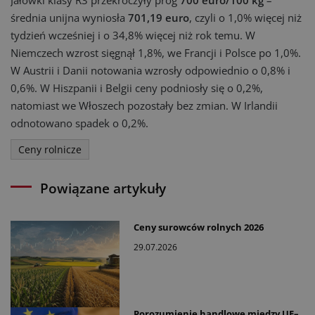
Jałówki klasy R3 przekroczyły próg
700 euro/100 kg
–
średnia unijna wyniosła
701,19 euro
, czyli o 1,0% więcej niż
tydzień wcześniej i o 34,8% więcej niż rok temu. W
Niemczech wzrost sięgnął 1,8%, we Francji i Polsce po 1,0%.
W Austrii i Danii notowania wzrosły odpowiednio o 0,8% i
0,6%. W Hiszpanii i Belgii ceny podniosły się o 0,2%,
natomiast we Włoszech pozostały bez zmian. W Irlandii
odnotowano spadek o 0,2%.
Ceny rolnicze
Powiązane artykuły
Ceny surowców rolnych 2026
29.07.2026
Porozumienie handlowe między UE–