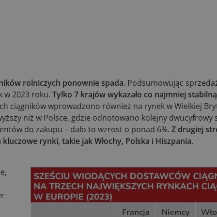
ągników rolniczych ponownie spada
. Podsumowując sprzeda
k w 2023 roku.
Tylko 7 krajów wykazało co najmniej stabil
ch ciągników wprowadzono również na rynek w Wielkiej Bryt
wyższy niż w Polsce, gdzie odnotowano kolejny dwucyfrowy 
lientów do zakupu – dało to wzrost o ponad 6%.
Z drugiej st
luczowe rynki, takie jak Włochy, Polska i Hiszpania
.
e,
er