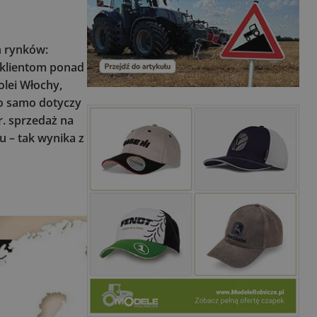
h rynków:
 klientom ponad
olei Włochy,
To samo dotyczy
. sprzedaż na
 – tak wynika z