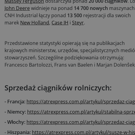
Massey Ferguson
dostarczyła ponad
20 000 ciągników
. L
John Deere
widnieje na ponad
14 700 nowych
maszynach
CNH Industrial łączy ponad
13 500
rejestracji dla swoich
marek
New Holland
,
Case IH
i
Steyr
.
Przedstawione statystyki opierają się na publikacjach
krajowych ministerstw, urzędów, specjalistycznych medió
stowarzyszeń. Szczególne podziękowania otrzymują:
Francesco Bartolozzi, Frans van Baelen i Marjan Dolenŝek
Sprzedaż ciągników rolniczych:
- Francja:
https://atrexpress.com.pl/artykul/sprzedaz-ciag
- Niemcy:
https://atrexpress.com.pl/artykul/stabilna-sp
- Włochy:
https://atrexpress.com.pl/artykul/sprzedaz-c
-
Hiszpania:
https://atrexpress.com.pl/artykul/susze-w-hi