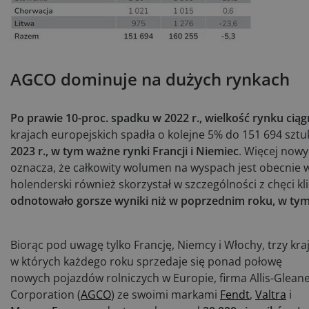
AGCO dominuje na dużych rynkach
Po prawie 10-proc. spadku w 2022 r., wielkość rynku ci
krajach europejskich spadła o kolejne 5% do 151 694 sztu
2023 r., w tym ważne rynki Francji i Niemiec
. Więcej nowy
oznacza, że całkowity wolumen na wyspach jest obecnie 
holenderski również skorzystał w szczególności z chęci k
odnotowało gorsze wyniki niż w poprzednim roku, w tym k
Biorąc pod uwagę tylko Francję, Niemcy i Włochy, trzy kraj
w których każdego roku sprzedaje się ponad połowę
nowych pojazdów rolniczych w Europie, firma Allis-Glean
Corporation (
AGCO
) ze swoimi markami
Fendt
,
Valtra
i