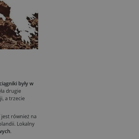
04.08.2026
UOKiK nałożył 136 mln zł kar za
zmowę dealerów Fendt, Valtra i
Massey Ferguson przy sprzedaży
maszyn rolniczych
03.08.2026
Kverneland Tersus 4000: trzy nowe
kosiarki bijakowe
03.08.2026
Rzepak hybrydowy: sposób na
wyższą rentowność
ciągniki były w
02.08.2026
ła drugie
Europejski przemysł maszyn
i, a trzecie
rolniczych w recesji
01.08.2026
 jest również na
Elektryczne maszyny terenowe: 3
landii. Lokalny
kluczowe trendy
owych
.
31.07.2026