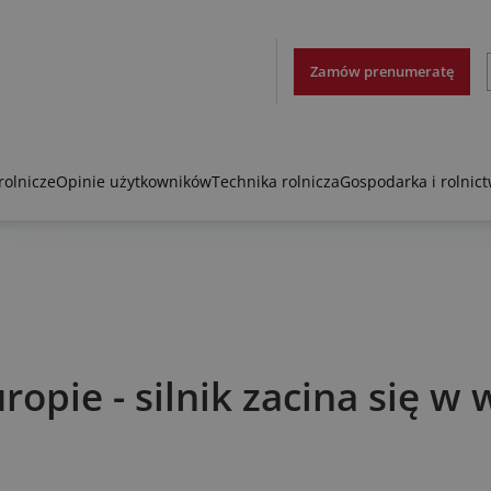
Zamów prenumeratę
rolnicze
Opinie użytkowników
Technika rolnicza
Gospodarka i rolnic
opie - silnik zacina się w 