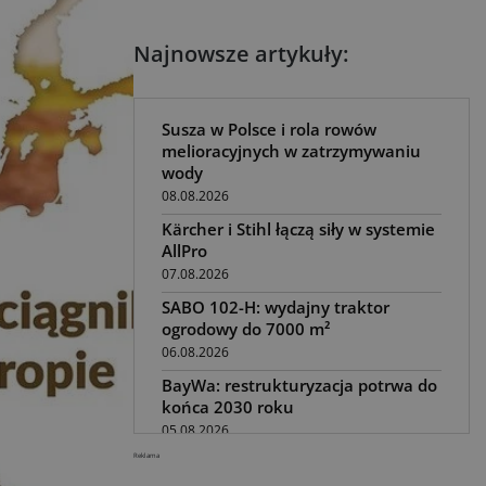
Najnowsze artykuły:
Susza w Polsce i rola rowów
melioracyjnych w zatrzymywaniu
wody
08.08.2026
Kärcher i Stihl łączą siły w systemie
AllPro
07.08.2026
SABO 102-H: wydajny traktor
ogrodowy do 7000 m²
06.08.2026
BayWa: restrukturyzacja potrwa do
końca 2030 roku
05.08.2026
Reklama
Awaria kombajnu podczas żniw?
Jak skrócić przestój