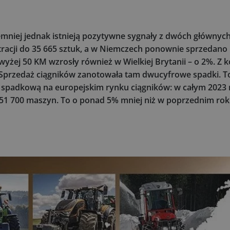
emniej jednak istnieją pozytywne sygnały z dwóch głównyc
stracji do 35 665 sztuk, a w Niemczech ponownie sprzedano
yżej 50 KM wzrosły również w Wielkiej Brytanii – o 2%. Z k
 Sprzedaż ciągników zanotowała tam dwucyfrowe spadki. 
 spadkową na europejskim rynku ciągników: w całym 2023 r
51 700 maszyn. To o ponad 5% mniej niż w poprzednim roku