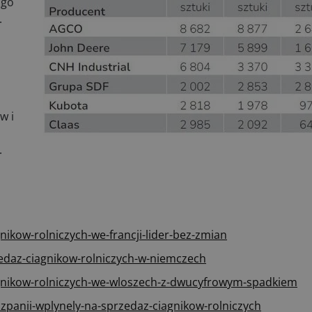
ogo
.
w i
.
nikow-rolniczych-we-francji-lider-bez-zmian
rzedaz-ciagnikow-rolniczych-w-niemczech
iagnikow-rolniczych-we-wloszech-z-dwucyfrowym-spadkiem
szpanii-wplynely-na-sprzedaz-ciagnikow-rolniczych