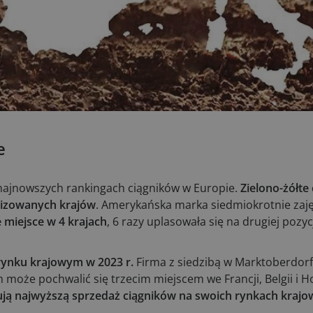
e
 najnowszych rankingach ciągników w Europie.
Zielono-żółte 
alizowanych krajów
. Amerykańska marka siedmiokrotnie zaję
 miejsce w 4 krajach
, 6 razy uplasowała się na drugiej pozycj
rynku krajowym w 2023 r.
Firma z siedzibą w Marktoberdorf
oże pochwalić się trzecim miejscem we Francji, Belgii i Ho
ują najwyższą sprzedaż ciągników na swoich rynkach kraj