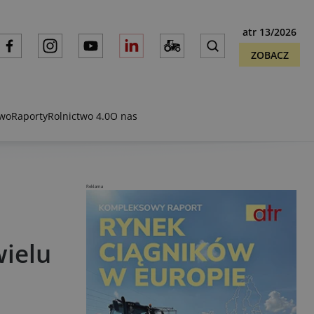
atr 13/2026
ZOBACZ
two
Raporty
Rolnictwo 4.0
O nas
Reklama
wielu