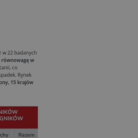
ż w 22 badanych
ną równowagę w
anii, co
spadek. Rynek
rony, 15 krajów