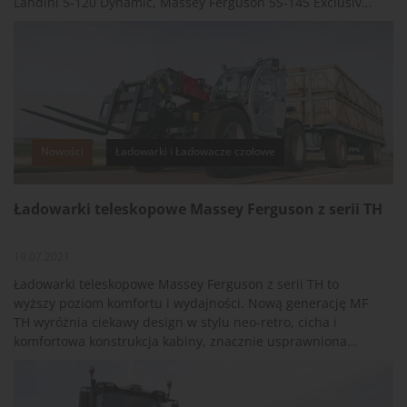
Landini 5-120 Dynamic, Massey Ferguson 5S-145 Exclusive
i Valtra A 115 (na zdjęciu).
Nowości
Ładowarki i Ładowacze czołowe
Ładowarki teleskopowe Massey Ferguson z serii TH
19.07.2021
Ładowarki teleskopowe Massey Ferguson z serii TH to
wyższy poziom komfortu i wydajności. Nową generację MF
TH wyróżnia ciekawy design w stylu neo-retro, cicha i
komfortowa konstrukcja kabiny, znacznie usprawniona
obsługa wraz z nowym trybem przekładni oraz
ekonomiczne silniki. W nowych modelach wprowadzono
najbardziej wyczekiwane zmiany w ciągu 10 lat produkcji