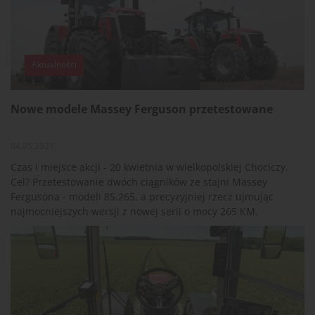
serii MF TH. – To nie jest zwykła modernizacja - to przełom
– stwierdził Thierry Lhotte, wiceprezes i dyrektor
zarządzający Massey Ferguson na Europę i Bliski Wschód.
Aktualności
Nowe modele Massey Ferguson przetestowane
04.05.2021
Czas i miejsce akcji - 20 kwietnia w wielkopolskiej Chociczy.
Cel? Przetestowanie dwóch ciągników ze stajni Massey
Fergusona - modeli 8S.265, a precyzyjniej rzecz ujmując
najmocniejszych wersji z nowej serii o mocy 265 KM.