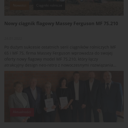
Nowości
Ciągniki rolnicze
Nowy ciągnik flagowy Massey Ferguson MF 7S.210
24.01.2022
Po dużym sukcesie ostatnich serii ciągników rolniczych MF
6S i MF 7S, firma Massey Ferguson wprowadza do swojej
oferty nowy flagowy model MF 7S.210, który łączy
atrakcyjny design neo-retro z nowoczesnymi rozwiązaniami
technicznymi. MF 7S.210, dostępny w wersji Efficient lub
Exclusive, jest odpowiedzią producenta na
zapotrzebowanie rynku na kompaktowy, ale wysoko
wydajny ciągnik o mocy ok. 200 KM, przeznaczony do
ciężkich prac transportowych.
Aktualności