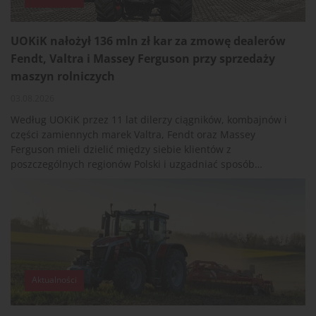
UOKiK nałożył 136 mln zł kar za zmowę dealerów
Fendt, Valtra i Massey Ferguson przy sprzedaży
maszyn rolniczych
03.08.2026
Według UOKiK przez 11 lat dilerzy ciągników, kombajnów i
części zamiennych marek Valtra, Fendt oraz Massey
Ferguson mieli dzielić między siebie klientów z
poszczególnych regionów Polski i uzgadniać sposób
przygotowywania ofert. Według Prezesa Urzędu Ochrony
Konkurencji i Konsumentów praktyki te ograniczały
rolnikom możliwość porównywania cen i uzyskania
korzystniejszych warunków zakupu. Na dziewięć firm oraz
pięciu menedżerów nałożono kary w łącznej wysokości
135,84 mln zł. Decyzja nie jest prawomocna.
Aktualności