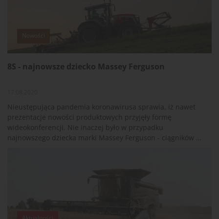
Nowości
8S - najnowsze dziecko Massey Ferguson
17.08.2020
Nieustępująca pandemia koronawirusa sprawia, iż nawet
prezentacje nowości produktowych przyjęły formę
wideokonferencji. Nie inaczej było w przypadku
najnowszego dziecka marki Massey Ferguson - ciągników z
serii 8S, które swą wirtualną premierę miały 24 lipca.
Aktualności