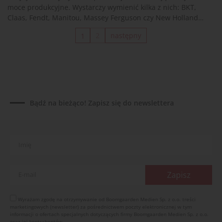
moce produkcyjne. Wystarczy wymienić kilka z nich: BKT,
Claas, Fendt, Manitou, Massey Ferguson czy New Holland.
Sytuacja w branży wraca do normalności?
2
następny
1
Bądź na bieżąco! Zapisz się do newslettera
Wyrażam zgodę na otrzymywanie od Boomgaarden Medien Sp. z o.o. treści
marketingowych (newsletter) za pośrednictwem poczty elektronicznej w tym
informacji o ofertach specjalnych dotyczących firmy Boomgaarden Medien Sp. z o.o.
oraz jej kontrahentów.