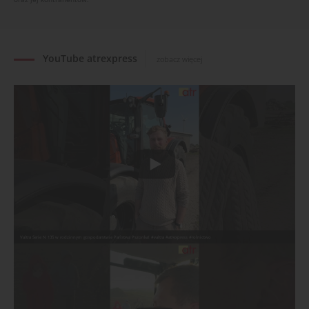
YouTube atrexpress
zobacz więcej
Valtra Serie N 135 w rodzinnym gospodarstwie Państwa Pszonka! #valtra #atrexpress #rolnictwo