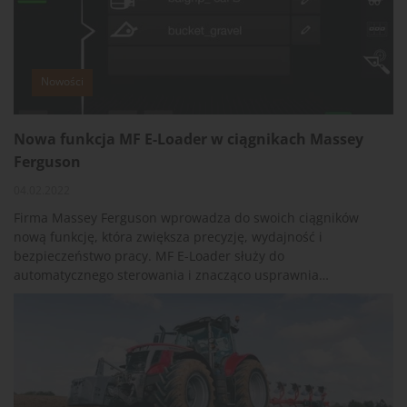
nowej serii z jednej strony reprezentują wysokie
standardy, z jakich znany jest MF, z drugiej wyróżniają się
prostotą obsługi, optymalnymi parametrami roboczymi i
niskimi kosztami eksploatacji.
Nowości
Nowa funkcja MF E-Loader w ciągnikach Massey
Ferguson
04.02.2022
Firma Massey Ferguson wprowadza do swoich ciągników
nową funkcję, która zwiększa precyzję, wydajność i
bezpieczeństwo pracy. MF E-Loader służy do
automatycznego sterowania i znacząco usprawnia
załadunek za pomocą ładowacza czołowego. Obecnie jest
już dostępna w nowych modelach MF 5S, MF 6S i MF 7S, a
od kwietnia br. pojawi się również w wersji MF 8S.