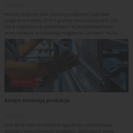
12.06.2020
Massey Ferguson jako pierwszy producent ciągników
osiągnął w modelu 6718 S granicę mocy na poziomie 200
KM w ciągnikach 4-cylindrowych. W przeprowadzonym
przez redakcję austriackiego magazynu „Landwirt” teście
praktycznym mógł pokazać, co w nim naprawdę tkwi.
Aktualności
Kolejni wzawiają produkcje
15.05.2020
Inne firmy, które w ostatnich tygodniach podejmowały
decyzje o wstrzymywaniu produkcji, „odmrażają” swoje