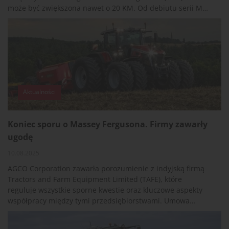
może być zwiększona nawet o 20 KM. Od debiutu serii MF
8S w 2020 roku modele są stopniowo udoskonalane i
wyposażane w nowe opcje.
Aktualności
Koniec sporu o Massey Fergusona. Firmy zawarły
ugodę
10.08.2025
AGCO Corporation zawarła porozumienie z indyjską firmą
Tractors and Farm Equipment Limited (TAFE), które
reguluje wszystkie sporne kwestie oraz kluczowe aspekty
współpracy między tymi przedsiębiorstwami. Umowa
obejmuje prawa do znaków towarowych, udziały oraz
zasady zarządzania firmami.