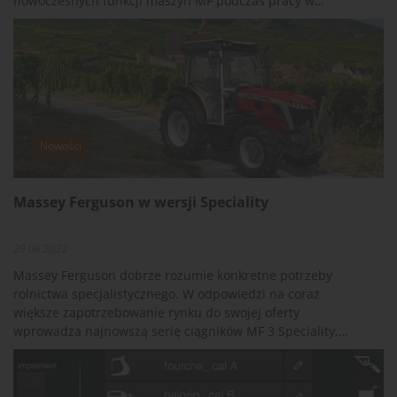
nowoczesnych funkcji maszyn MF podczas pracy w
rzeczywistych warunkach polowych. W ramach szkoleń był
również dzień przeznaczony dla dziennikarzy. Redakcja
ATR wzięła oczywiście udział w tym ciekawym wydarzeniu.
Nowości
Massey Ferguson w wersji Speciality
29.06.2022
Massey Ferguson dobrze rozumie konkretne potrzeby
rolnictwa specjalistycznego. W odpowiedzi na coraz
większe zapotrzebowanie rynku do swojej oferty
wprowadza najnowszą serię ciągników MF 3 Speciality,
która obejmuje 6 wariantów zaprojektowanych tak, aby ich
specyfikacje, moc i możliwości były dostosowane dla
każdego sektora rolnictwa specjalistycznego. Ciągniki