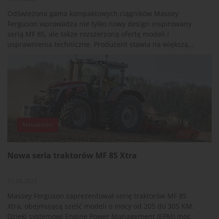
Odświeżona gama kompaktowych ciągników Massey
Ferguson wprowadza nie tylko nowy design inspirowany
serią MF 8S, ale także rozszerzoną ofertę modeli i
usprawnienia techniczne. Producent stawia na większą
funkcjonalność, komfort operatora oraz dopasowanie do
zróżnicowanych zastosowań - od małych gospodarstw po
prace komunalne.
Aktualności
Nowa seria traktorów MF 8S Xtra
11.08.2025
Massey Ferguson zaprezentował serię traktorów MF 8S
Xtra, obejmującą sześć modeli o mocy od 205 do 305 KM.
Dzięki systemowi Engine Power Management (EPM) moc