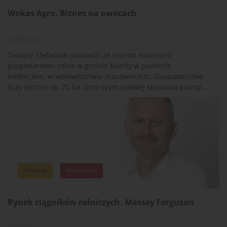
Wokas Agro. Biznes na owocach
10.03.2023
Tomasz Stefaniuk prowadzi ze swoimi rodzicami
gospodarstwo rolne w gminie Mordy w powiecie
siedleckim, w województwie mazowieckim. Gospodarstwo
liczy łącznie ok. 70 ha, przy czym połowę stanowią grunty
dzierżawione. Pola charakteryzują się znacznym
rozdrobnieniem od 25 arów do 12 ha, a uprawiane na nich
są: pszenżyto, rzepak, ziemniaki, kukurydza, do tego owoce
jak aronia i porzeczka, oraz trawiaste użytki zielone.
Oprócz uprawy roli w gospodarstwie prowadzony jest chów
bydła mięsnego na niewielką skalę, średnio po 20 sztuk.
Wywiady
Aktualności
Rynek ciągników rolniczych. Massey Ferguson