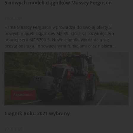
5 nowych modeli ciągników Massey Ferguson
29.01.2021
Firma Massey Ferguson wprowadza do swojej oferty 5
nowych modeli ciągników MF 5S, które są rozwinięciem
udanej serii MF 5700 S. Nowe ciągniki wyróżniają się
prostą obsługą, innowacyjnymi funkcjami oraz niskimi
kosztami użytkowania. Ze względu na niewielkie gabaryty
oraz oferowane możliwości seria ta idealnie sprawdzi się
wśród hodowców bydła, a także w gospodarstwach
mieszanych i podczas uprawy roślin.
Aktualności
Ciągnik Roku 2021 wybrany
20.01.2021