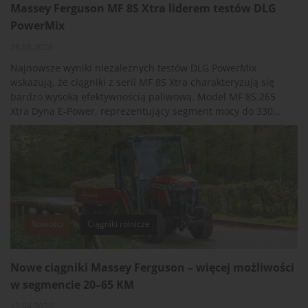
Massey Ferguson MF 8S Xtra liderem testów DLG
PowerMix
28.05.2026
Najnowsze wyniki niezależnych testów DLG PowerMix
wskazują, że ciągniki z serii MF 8S Xtra charakteryzują się
bardzo wysoką efektywnością paliwową. Model MF 8S.265
Xtra Dyna E-Power, reprezentujący segment mocy do 330
KM (209 kW ±20 kW), uzyskał najlepszy wynik ogólny wśród
ośmiu testowanych ciągników. W pracach polowych
wymagających siły uciągu osiągnął średnie zużycie paliwa
na poziomie 243 g/kWh przy prędkościach 9 km/h i 12 km/h
oraz obciążeniu odpowiednio 100% i 60%.
Nowości
Ciągniki rolnicze
Nowe ciągniki Massey Ferguson – więcej możliwości
w segmencie 20–65 KM
19.04.2026