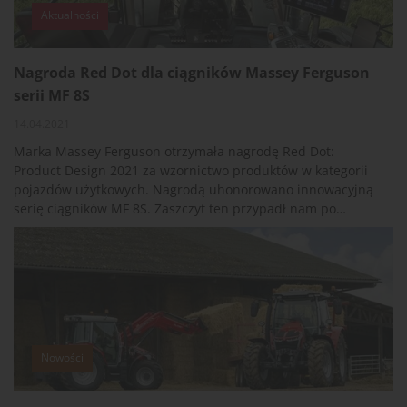
Aktualności
Nagroda Red Dot dla ciągników Massey Ferguson
serii MF 8S
14.04.2021
Marka Massey Ferguson otrzymała nagrodę Red Dot:
Product Design 2021 za wzornictwo produktów w kategorii
pojazdów użytkowych. Nagrodą uhonorowano innowacyjną
serię ciągników MF 8S. Zaszczyt ten przypadł nam po
kolejnej prestiżowej nagrodzie Tractor of the Year 2021, a
także Best Global Digital Launch 2020.
Nowości