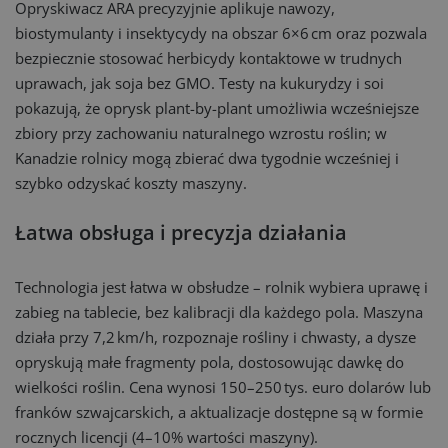
Opryskiwacz ARA precyzyjnie aplikuje nawozy,
biostymulanty i insektycydy na obszar 6×6 cm oraz pozwala
bezpiecznie stosować herbicydy kontaktowe w trudnych
uprawach, jak soja bez GMO. Testy na kukurydzy i soi
pokazują, że oprysk plant-by-plant umożliwia wcześniejsze
zbiory przy zachowaniu naturalnego wzrostu roślin; w
Kanadzie rolnicy mogą zbierać dwa tygodnie wcześniej i
szybko odzyskać koszty maszyny.
Łatwa obsługa i precyzja działania
Technologia jest łatwa w obsłudze – rolnik wybiera uprawę i
zabieg na tablecie, bez kalibracji dla każdego pola. Maszyna
działa przy 7,2 km/h, rozpoznaje rośliny i chwasty, a dysze
opryskują małe fragmenty pola, dostosowując dawkę do
wielkości roślin. Cena wynosi 150–250 tys. euro dolarów lub
franków szwajcarskich, a aktualizacje dostępne są w formie
rocznych licencji (4–10% wartości maszyny).