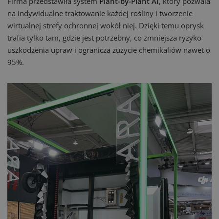
Firma przedstawiła system
Plant-by-Plant AI
, który pozwala
na indywidualne traktowanie każdej rośliny i tworzenie
wirtualnej strefy ochronnej wokół niej. Dzięki temu oprysk
trafia tylko tam, gdzie jest potrzebny, co zmniejsza ryzyko
uszkodzenia upraw i ogranicza zużycie chemikaliów nawet o
95%.