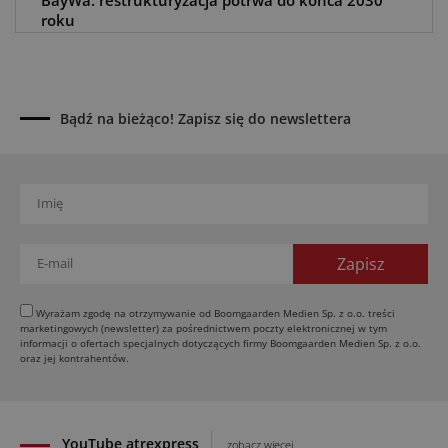
BayWa: restrukturyzacja potrwa do końca 2030
roku
05.08.2026
Awaria kombajnu podczas żniw? Jak skrócić
przestój
04.08.2026
Bądź na bieżąco! Zapisz się do newslettera
UOKiK nałożył 136 mln zł kar za zmowę dealerów
Fendt, Valtra i Massey Ferguson przy sprzedaży
maszyn rolniczych
03.08.2026
Kverneland Tersus 4000: trzy nowe kosiarki
bijakowe
03.08.2026
Rzepak hybrydowy: sposób na wyższą rentowność
Wyrażam zgodę na otrzymywanie od Boomgaarden Medien Sp. z o.o. treści
marketingowych (newsletter) za pośrednictwem poczty elektronicznej w tym
02.08.2026
informacji o ofertach specjalnych dotyczących firmy Boomgaarden Medien Sp. z o.o.
Europejski przemysł maszyn rolniczych w recesji
oraz jej kontrahentów.
01.08.2026
YouTube atrexpress
zobacz więcej