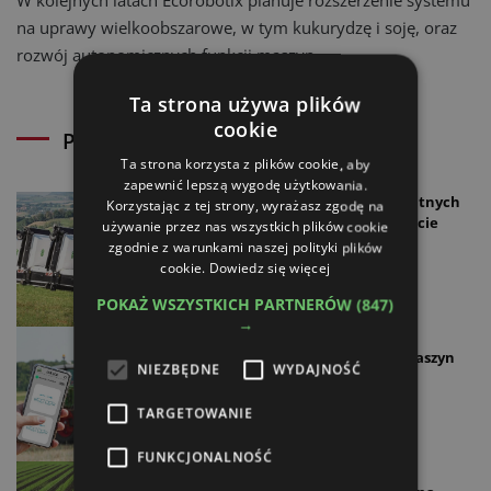
W kolejnych latach Ecorobotix planuje rozszerzenie systemu
na uprawy wielkoobszarowe, w tym kukurydzę i soję, oraz
rozwój autonomicznych funkcji maszyn.
Ta strona używa plików
cookie
Powiązane artykuły
Ta strona korzysta z plików cookie, aby
zapewnić lepszą wygodę użytkowania.
Ecorobotix - już 1000 inteligentnych
Korzystając z tej strony, wyrażasz zgodę na
opryskiwaczy pracuje na świecie
używanie przez nas wszystkich plików cookie
zgodnie z warunkami naszej polityki plików
23.06.2026
cookie.
Dowiedz się więcej
POKAŻ WSZYSTKICH PARTNERÓW
(847)
→
Reichhardt wzmacnia
automatyzację i cyfryzację maszyn
NIEZBĘDNE
WYDAJNOŚĆ
rolniczych
10.12.2025
TARGETOWANIE
FUNKCJONALNOŚĆ
Autonomiczne technologie w