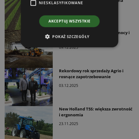
praktyce – Combined Powers na
NIESKLASYFIKOWANE
Agritechnica 2025
09.12.2025
AKCEPTUJ WSZYSTKIE
JCB 435S – zmiany w zakresie mocy i
POKAŻ SZCZEGÓŁY
układu napędowego
09.12.2025
Rekordowy rok sprzedaży Agrio i
rosnące zapotrzebowanie
03.12.2025
New Holland T5S: większa zwrotność
i ergonomia
23.11.2025