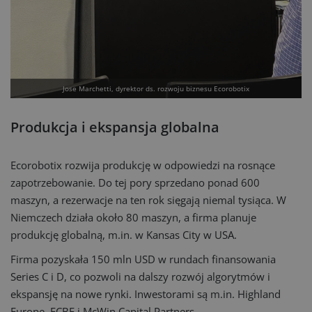
Jose Marchetti, dyrektor ds. rozwoju biznesu Ecorobotix
Produkcja i ekspansja globalna
Ecorobotix rozwija produkcję w odpowiedzi na rosnące
zapotrzebowanie. Do tej pory sprzedano ponad 600
maszyn, a rezerwacje na ten rok sięgają niemal tysiąca. W
Niemczech działa około 80 maszyn, a firma planuje
produkcję globalną, m.in. w Kansas City w USA.
Firma pozyskała 150 mln USD w rundach finansowania
Series C i D, co pozwoli na dalszy rozwój algorytmów i
ekspansję na nowe rynki. Inwestorami są m.in. Highland
Europe, ECBF i McWin Capital Partners.