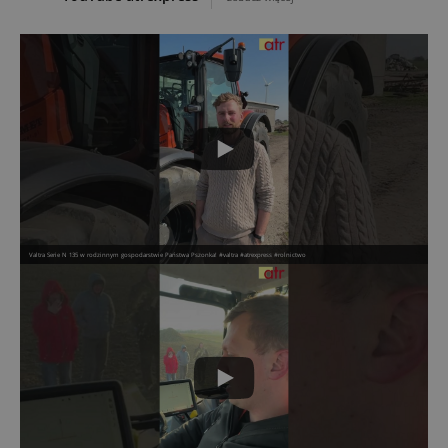
Valtra Serie N 135 w rodzinnym gospodarstwie Państwa Pszonka! #valtra #atrexpress #rolnictwo