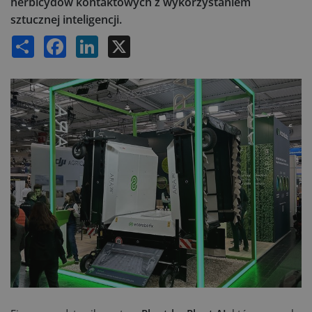
herbicydów kontaktowych z wykorzystaniem
sztucznej inteligencji.
Share
Facebook
LinkedIn
X