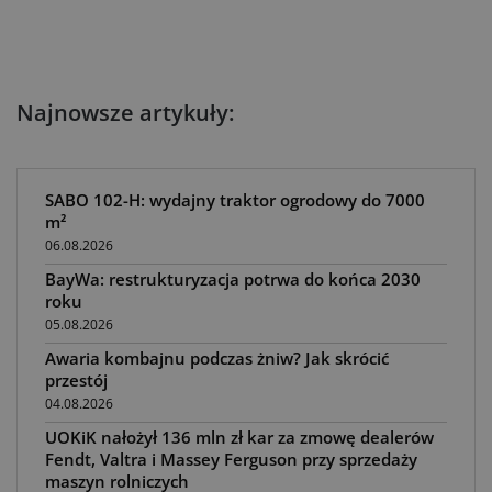
Najnowsze artykuły:
SABO 102-H: wydajny traktor ogrodowy do 7000
m²
06.08.2026
BayWa: restrukturyzacja potrwa do końca 2030
roku
05.08.2026
Awaria kombajnu podczas żniw? Jak skrócić
przestój
04.08.2026
UOKiK nałożył 136 mln zł kar za zmowę dealerów
Fendt, Valtra i Massey Ferguson przy sprzedaży
maszyn rolniczych