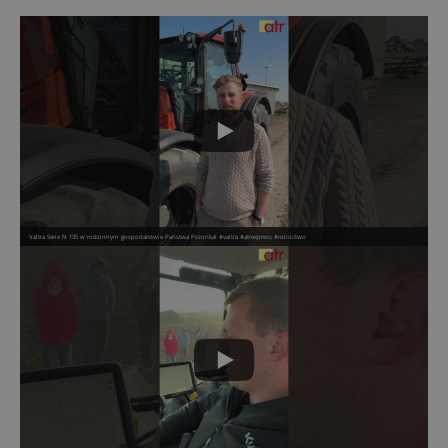
Valtra Serie N 135 w rodzinnym gospodarstwie Państwa Pszonka! #valtra #atrexpress #rolnictwo