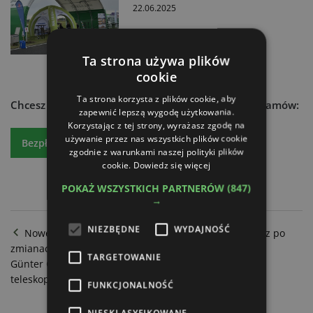
22.06.2025
Ta strona używa plików
cookie
Ta strona korzysta z plików cookie, aby
Chcesz dowiedzieć się więcej?
Czytaj atr express - zamów:
zapewnić lepszą wygodę użytkowania.
Korzystając z tej strony, wyrażasz zgodę na
używanie przez nas wszystkich plików cookie
Bezpłatny egzemplarz
Prenumeratę
zgodnie z warunkami naszej polityki plików
cookie.
Dowiedz się więcej
POKAŻ WSZYSTKICH PARTNERÓW
(847)
→
NIEZBĘDNE
WYDAJNOŚĆ
Nowe lokalizacje punktów obsługi klientów Agrimasz po
zmianach w sieci
TARGETOWANIE
Günter Grossmann GG613S – kompaktowa ładowarka
teleskopowa
FUNKCJONALNOŚĆ
NIESKLASYFIKOWANE