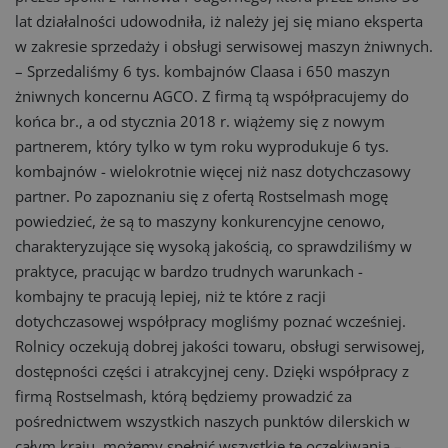
lat działalności udowodniła, iż należy jej się miano eksperta
w zakresie sprzedaży i obsługi serwisowej maszyn żniwnych.
– Sprzedaliśmy 6 tys. kombajnów Claasa i 650 maszyn
żniwnych koncernu AGCO. Z firmą tą współpracujemy do
końca br., a od stycznia 2018 r. wiążemy się z nowym
partnerem, który tylko w tym roku wyprodukuje 6 tys.
kombajnów - wielokrotnie więcej niż nasz dotychczasowy
partner. Po zapoznaniu się z ofertą Rostselmash mogę
powiedzieć, że są to maszyny konkurencyjne cenowo,
charakteryzujące się wysoką jakością, co sprawdziliśmy w
praktyce, pracując w bardzo trudnych warunkach -
kombajny te pracują lepiej, niż te które z racji
dotychczasowej współpracy mogliśmy poznać wcześniej.
Rolnicy oczekują dobrej jakości towaru, obsługi serwisowej,
dostępności części i atrakcyjnej ceny. Dzięki współpracy z
firmą Rostselmash, którą będziemy prowadzić za
pośrednictwem wszystkich naszych punktów dilerskich w
całym kraju, możemy spełnić wszystkie te oczekiwania –