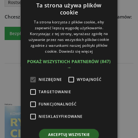
Rostselmash
Ta strona używa plików
cookie
Chcesz dowiedzieć się więcej?
Czytaj atr express - zamów:
Ta strona korzysta z plików cookie, aby
zapewnić lepszą wygodę użytkowania.
Bezpłatny egzemplarz
Prenumeratę
Korzystając z tej strony, wyrażasz zgodę na
używanie przez nas wszystkich plików cookie
zgodnie z warunkami naszej polityki plików
cookie.
Dowiedz się więcej
POKAŻ WSZYSTKICH PARTNERÓW
(847)
→
Kubota - Europejska centrala
NIEZBĘDNE
WYDAJNOŚĆ
Przyczepy przeładowcze do buraków
TARGETOWANIE
FUNKCJONALNOŚĆ
Reklama
NIESKLASYFIKOWANE
AKCEPTUJ WSZYSTKIE