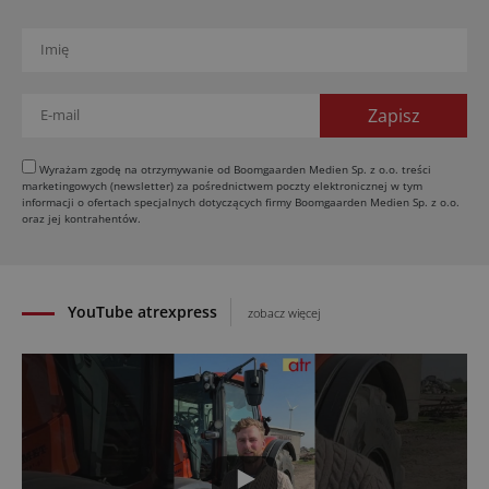
Fendt, Valtra i Massey Ferguson przy sprzedaży
maszyn rolniczych
03.08.2026
Kverneland Tersus 4000: trzy nowe kosiarki
bijakowe
03.08.2026
Rzepak hybrydowy: sposób na wyższą rentowność
Wyrażam zgodę na otrzymywanie od Boomgaarden Medien Sp. z o.o. treści
marketingowych (newsletter) za pośrednictwem poczty elektronicznej w tym
02.08.2026
informacji o ofertach specjalnych dotyczących firmy Boomgaarden Medien Sp. z o.o.
Europejski przemysł maszyn rolniczych w recesji
oraz jej kontrahentów.
01.08.2026
YouTube atrexpress
zobacz więcej