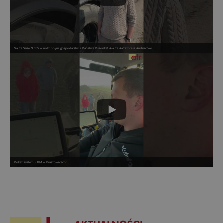
Valtra Serie N 135 w rodzinnym gospodarstwie Państwa Pszonka! #valtra #atrexpress #rolnictwo
Pokaz systemu TIM w Braszowicach!