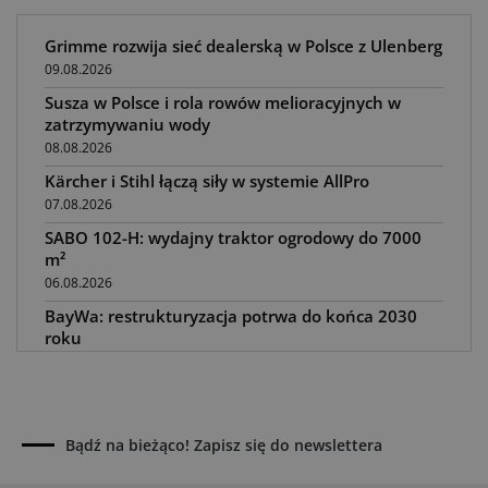
Grimme rozwija sieć dealerską w Polsce z Ulenberg
09.08.2026
Susza w Polsce i rola rowów melioracyjnych w
zatrzymywaniu wody
08.08.2026
Kärcher i Stihl łączą siły w systemie AllPro
07.08.2026
SABO 102-H: wydajny traktor ogrodowy do 7000
m²
06.08.2026
BayWa: restrukturyzacja potrwa do końca 2030
roku
05.08.2026
Awaria kombajnu podczas żniw? Jak skrócić
przestój
04.08.2026
Bądź na bieżąco! Zapisz się do newslettera
UOKiK nałożył 136 mln zł kar za zmowę dealerów