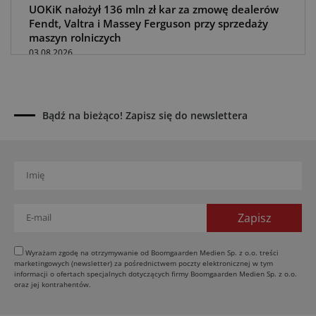
UOKiK nałożył 136 mln zł kar za zmowę dealerów
Fendt, Valtra i Massey Ferguson przy sprzedaży
maszyn rolniczych
03.08.2026
Kverneland Tersus 4000: trzy nowe kosiarki
bijakowe
03.08.2026
Bądź na bieżąco! Zapisz się do newslettera
Rzepak hybrydowy: sposób na wyższą rentowność
02.08.2026
Europejski przemysł maszyn rolniczych w recesji
01.08.2026
Elektryczne maszyny terenowe: 3 kluczowe trendy
31.07.2026
Kukurydza w Polsce: aktualny stan plantacji
30.07.2026
Wyrażam zgodę na otrzymywanie od Boomgaarden Medien Sp. z o.o. treści
marketingowych (newsletter) za pośrednictwem poczty elektronicznej w tym
Amazone ZG-TX precyzyjniejszy rozsiewacz
informacji o ofertach specjalnych dotyczących firmy Boomgaarden Medien Sp. z o.o.
oraz jej kontrahentów.
29.07.2026