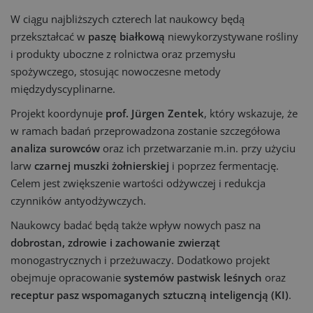
W ciągu najbliższych czterech lat naukowcy będą
przekształcać w
paszę białkową
niewykorzystywane rośliny
i produkty uboczne z rolnictwa oraz przemysłu
spożywczego, stosując nowoczesne metody
międzydyscyplinarne.
Projekt koordynuje
prof. Jürgen Zentek
, który wskazuje, że
w ramach badań przeprowadzona zostanie szczegółowa
analiza surowców
oraz ich przetwarzanie m.in. przy użyciu
larw
czarnej muszki żołnierskiej
i poprzez fermentację.
Celem jest zwiększenie wartości odżywczej i redukcja
czynników antyodżywczych.
Naukowcy badać będą także wpływ nowych pasz na
dobrostan, zdrowie i zachowanie zwierząt
monogastrycznych i przeżuwaczy. Dodatkowo projekt
obejmuje opracowanie
systemów pastwisk leśnych
oraz
receptur pasz wspomaganych sztuczną inteligencją (KI)
.