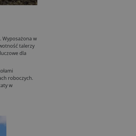
kosiarki bijakowe
03.08.2026
Rzepak hybrydowy: sposób na
wyższą rentowność
02.08.2026
ia. Wyposażona w
Europejski przemysł maszyn
wotność talerzy
rolniczych w recesji
luczowe dla
01.08.2026
Elektryczne maszyny terenowe: 3
kołami
kluczowe trendy
ach roboczych.
31.07.2026
taty w
Kukurydza w Polsce: aktualny stan
plantacji
30.07.2026
Amazone ZG-TX precyzyjniejszy
rozsiewacz
29.07.2026