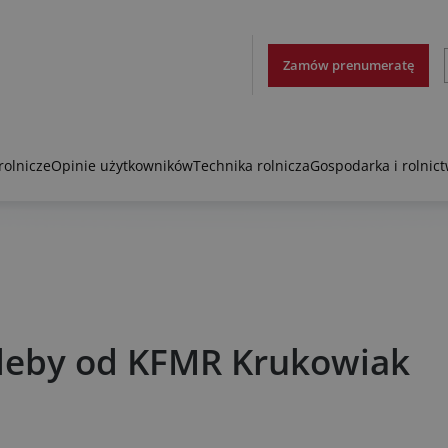
Zamów prenumeratę
rolnicze
Opinie użytkowników
Technika rolnicza
Gospodarka i rolnic
leby od KFMR Krukowiak