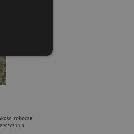
kości roboczej
agęszczania