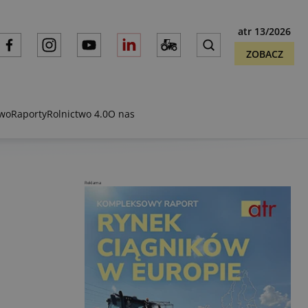
atr 13/2026
ZOBACZ
two
Raporty
Rolnictwo 4.0
O nas
Reklama