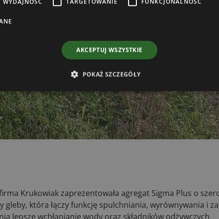
WYDAJNOŚĆ
TARGETOWANIE
FUNKCJONALNOŚĆ
ANE
AKCEPTUJ WSZYSTKIE
POKAŻ SZCZEGÓŁY
irma Krukowiak zaprezentowała agregat Sigma Plus o szero
gleby, która łączy funkcję spulchniania, wyrównywania i z
ia lepsze wchłanianie wody oraz składników odżywczych.