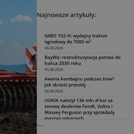
Najnowsze artykuły:
SABO 102-H: wydajny traktor
ogrodowy do 7000 m²
06.08.2026
BayWa: restrukturyzacja potrwa do
końca 2030 roku
05.08.2026
Awaria kombajnu podczas żniw?
Jak skrócić przestój
04.08.2026
UOKiK nałożył 136 mln zł kar za
zmowę dealerów Fendt, Valtra i
Massey Ferguson przy sprzedaży
maszyn rolniczych
03.08.2026
Reklama
Kverneland Tersus 4000: trzy nowe