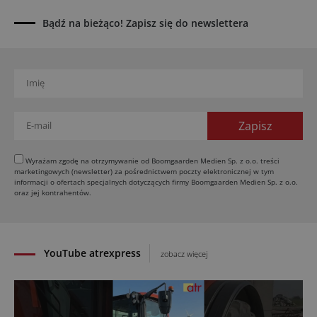
UOKiK nałożył 136 mln zł kar za zmowę dealerów
Fendt, Valtra i Massey Ferguson przy sprzedaży
Bądź na bieżąco! Zapisz się do newslettera
maszyn rolniczych
03.08.2026
Kverneland Tersus 4000: trzy nowe kosiarki
bijakowe
03.08.2026
Rzepak hybrydowy: sposób na wyższą rentowność
02.08.2026
Europejski przemysł maszyn rolniczych w recesji
Wyrażam zgodę na otrzymywanie od Boomgaarden Medien Sp. z o.o. treści
marketingowych (newsletter) za pośrednictwem poczty elektronicznej w tym
01.08.2026
informacji o ofertach specjalnych dotyczących firmy Boomgaarden Medien Sp. z o.o.
Elektryczne maszyny terenowe: 3 kluczowe trendy
oraz jej kontrahentów.
31.07.2026
YouTube atrexpress
zobacz więcej