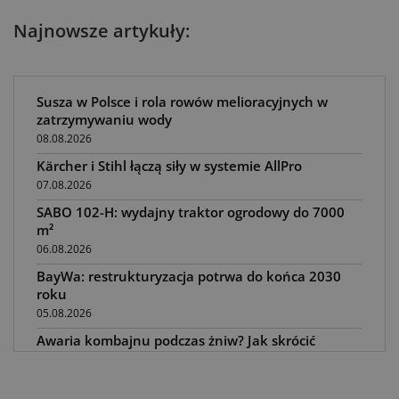
Najnowsze artykuły:
Susza w Polsce i rola rowów melioracyjnych w
zatrzymywaniu wody
08.08.2026
Kärcher i Stihl łączą siły w systemie AllPro
07.08.2026
SABO 102-H: wydajny traktor ogrodowy do 7000
m²
06.08.2026
BayWa: restrukturyzacja potrwa do końca 2030
roku
05.08.2026
Awaria kombajnu podczas żniw? Jak skrócić
przestój
04.08.2026