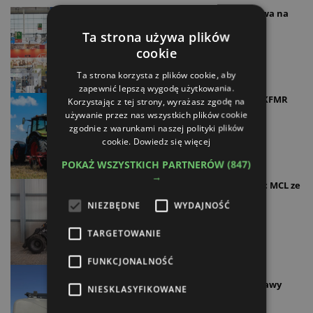
Robotyka i cyfryzacja rolnictwa na
EuroTier 2024
Ta strona używa plików
12.11.2024
cookie
Ta strona korzysta z plików cookie, aby
zapewnić lepszą wygodę użytkowania.
Nowości do uprawy gleby od KFMR
Korzystając z tej strony, wyrażasz zgodę na
Krukowiak
używanie przez nas wszystkich plików cookie
zgodnie z warunkami naszej polityki plików
21.10.2024
cookie.
Dowiedz się więcej
POKAŻ WSZYSTKICH PARTNERÓW
(847)
→
Nowe miniładowarki Mecalac MCL ze
składanym daszkiem
NIEZBĘDNE
WYDAJNOŚĆ
19.10.2024
TARGETOWANIE
FUNKCJONALNOŚĆ
Udoskonalony Kuhn Espro do
oszczędnej i ekologicznej uprawy
NIESKLASYFIKOWANE
19.10.2024