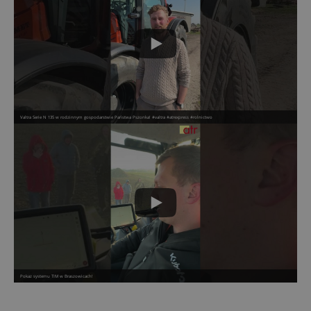
Valtra Serie N 135 w rodzinnym gospodarstwie Państwa Pszonka! #valtra #atrexpress #rolnictwo
Pokaz systemu TIM w Braszowicach!