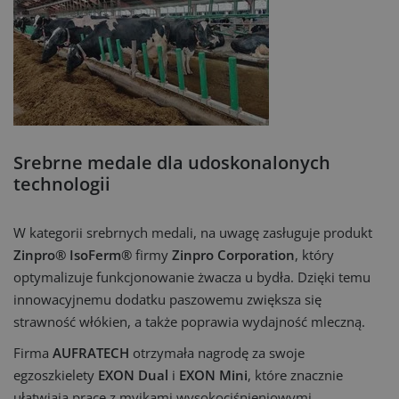
Srebrne medale dla udoskonalonych
technologii
W kategorii srebrnych medali, na uwagę zasługuje produkt
Zinpro® IsoFerm®
firmy
Zinpro Corporation
, który
optymalizuje funkcjonowanie żwacza u bydła. Dzięki temu
innowacyjnemu dodatku paszowemu zwiększa się
strawność włókien, a także poprawia wydajność mleczną.
Firma
AUFRATECH
otrzymała nagrodę za swoje
egzoszkielety
EXON Dual
i
EXON Mini
, które znacznie
ułatwiają pracę z myjkami wysokociśnieniowymi,