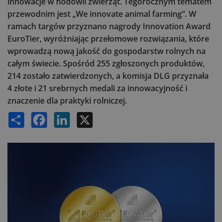
innowacje w hodowli zwierząt. Tegorocznym tematem
przewodnim jest „We innovate animal farming”. W
ramach targów przyznano nagrody Innovation Award
EuroTier, wyróżniając przełomowe rozwiązania, które
wprowadzą nową jakość do gospodarstw rolnych na
całym świecie. Spośród 255 zgłoszonych produktów,
214 zostało zatwierdzonych, a komisja DLG przyznała
4 złote i 21 srebrnych medali za innowacyjność i
znaczenie dla praktyki rolniczej.
Share
Facebook
LinkedIn
X