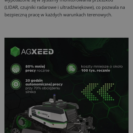
(LIDAR, czujniki radarowe i ultradźwiękowe), co pozwala na
bezpieczną pracę w każdych warunkach terenowych.