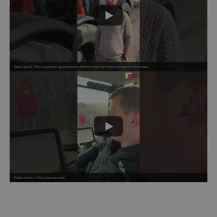
Valtra Serie N 135 w rodzinnym gospodarstwie Państwa Pszonka! #valtra #atrexpress #rolnictwo
Pokaz systemu TIM w Braszowicach!