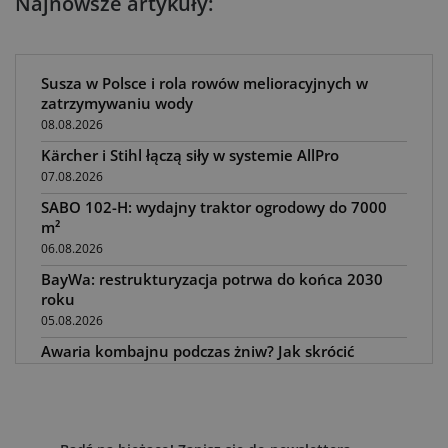
Najnowsze artykuły:
Susza w Polsce i rola rowów melioracyjnych w
zatrzymywaniu wody
08.08.2026
Kärcher i Stihl łączą siły w systemie AllPro
07.08.2026
SABO 102-H: wydajny traktor ogrodowy do 7000
m²
06.08.2026
BayWa: restrukturyzacja potrwa do końca 2030
roku
05.08.2026
Awaria kombajnu podczas żniw? Jak skrócić
przestój
04.08.2026
UOKiK nałożył 136 mln zł kar za zmowę dealerów
Fendt, Valtra i Massey Ferguson przy sprzedaży