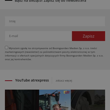
Bądź na bieżąco! Zapisz się do newslettera
maszyn rolniczych
03.08.2026
Kverneland Tersus 4000: trzy nowe kosiarki
bijakowe
03.08.2026
Rzepak hybrydowy: sposób na wyższą rentowność
02.08.2026
Europejski przemysł maszyn rolniczych w recesji
Wyrażam zgodę na otrzymywanie od Boomgaarden Medien Sp. z o.o. treści
marketingowych (newsletter) za pośrednictwem poczty elektronicznej w tym
01.08.2026
informacji o ofertach specjalnych dotyczących firmy Boomgaarden Medien Sp. z o.o.
Elektryczne maszyny terenowe: 3 kluczowe trendy
oraz jej kontrahentów.
31.07.2026
YouTube atrexpress
zobacz więcej