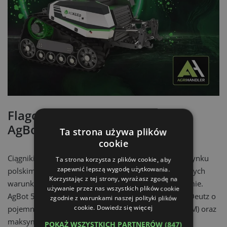
Flagowy
ciągnik autonomiczny
AgBot 5.115T
Ta strona używa plików
cookie
Ciągnikiem autonomicznym prezentowanym już na rynku
Ta strona korzysta z plików cookie, aby
zapewnić lepszą wygodę użytkowania.
polskim jest model AgBot 5.115T – testowana w naszych
Korzystając z tej strony, wyrażasz zgodę na
warunkach maszyna jest obecnie dostępna w wynajmie.
używanie przez nas wszystkich plików cookie
AgBot 5.115T wyposażony jest w silnik Diesla firmy Deutz o
zgodnie z warunkami naszej polityki plików
cookie.
Dowiedz się więcej
pojemności 4,1 l, który generuje moc 115 kW (156 KM) oraz
maksymalny moment obrotowy wynoszący 610 Nm.
POKAŻ WSZYSTKICH PARTNERÓW
(847)