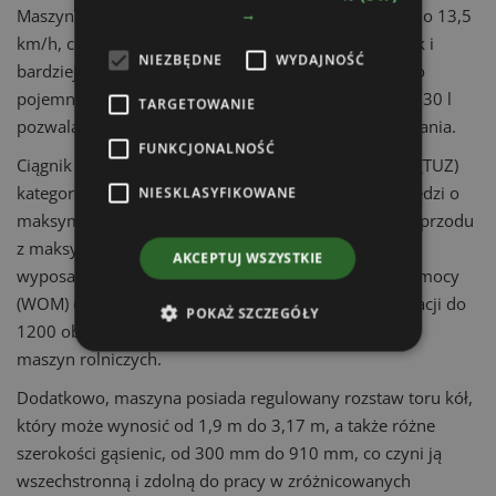
→
Maszyna może pracować w zakresie prędkości od 0 do 13,5
km/h, co umożliwia zarówno precyzyjne operacje, jak i
NIEZBĘDNE
WYDAJNOŚĆ
bardziej wymagające prace polowe. Zbiornik paliwa o
pojemności 350 l oraz zbiornik AdBlue o pojemności 30 l
TARGETOWANIE
pozwalają na długotrwałą pracę bez częstego tankowania.
FUNKCJONALNOŚĆ
Ciągnik ten posiada trójpunktowy układ zawieszenia (TUZ)
kategorii 3 z tyłu, który umożliwia podnoszenie narzędzi o
NIESKLASYFIKOWANE
maksymalnej wadze do 8 ton, oraz TUZ kategorii 2 z przodu
z maksymalnym udźwigiem 3 tony. AgBot 5.115T
AKCEPTUJ WSZYSTKIE
wyposażony jest również w elektryczny wał odbioru mocy
(WOM) o mocy do 100 kW, z pełnym zakresem regulacji do
POKAŻ SZCZEGÓŁY
1200 obr./min, co umożliwia zasilanie wielu różnych
maszyn rolniczych.
Dodatkowo, maszyna posiada regulowany rozstaw toru kół,
który może wynosić od 1,9 m do 3,17 m, a także różne
szerokości gąsienic, od 300 mm do 910 mm, co czyni ją
wszechstronną i zdolną do pracy w zróżnicowanych