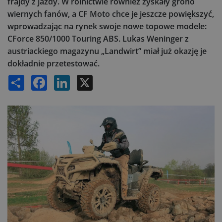
frajdy z jazdy. W rolnictwie również zyskały grono
wiernych fanów, a CF Moto chce je jeszcze powiększyć,
wprowadzając na rynek swoje nowe topowe modele:
CForce 850/1000 Touring ABS. Lukas Weninger z
austriackiego magazynu „Landwirt” miał już okazję je
dokładnie przetestować.
Share
Facebook
LinkedIn
X