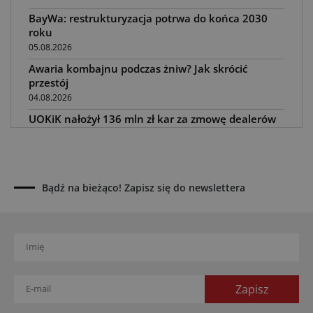
BayWa: restrukturyzacja potrwa do końca 2030
roku
05.08.2026
Awaria kombajnu podczas żniw? Jak skrócić
przestój
04.08.2026
UOKiK nałożył 136 mln zł kar za zmowę dealerów
Fendt, Valtra i Massey Ferguson przy sprzedaży
maszyn rolniczych
03.08.2026
Kverneland Tersus 4000: trzy nowe kosiarki
Bądź na bieżąco! Zapisz się do newslettera
bijakowe
03.08.2026
Rzepak hybrydowy: sposób na wyższą rentowność
02.08.2026
Europejski przemysł maszyn rolniczych w recesji
01.08.2026
Elektryczne maszyny terenowe: 3 kluczowe trendy