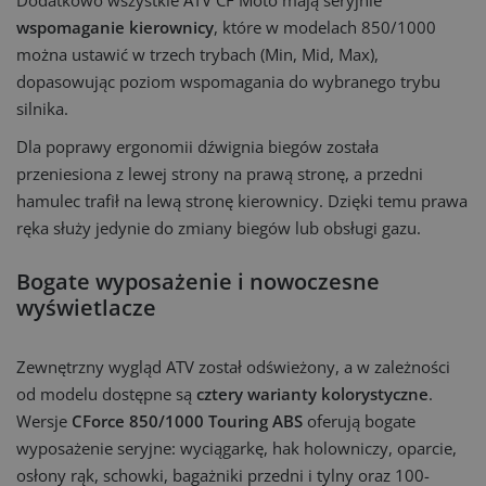
Dodatkowo wszystkie ATV CF Moto mają seryjnie
wspomaganie kierownicy
, które w modelach 850/1000
można ustawić w trzech trybach (Min, Mid, Max),
dopasowując poziom wspomagania do wybranego trybu
silnika.
Dla poprawy ergonomii dźwignia biegów została
przeniesiona z lewej strony na prawą stronę, a przedni
hamulec trafił na lewą stronę kierownicy. Dzięki temu prawa
ręka służy jedynie do zmiany biegów lub obsługi gazu.
Bogate wyposażenie i nowoczesne
wyświetlacze
Zewnętrzny wygląd ATV został odświeżony, a w zależności
od modelu dostępne są
cztery warianty kolorystyczne
.
Wersje
CForce 850/1000 Touring ABS
oferują bogate
wyposażenie seryjne: wyciągarkę, hak holowniczy, oparcie,
osłony rąk, schowki, bagażniki przedni i tylny oraz 100-