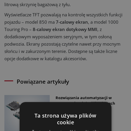
litrową skrzynię bagażową z tyłu.
Wyświetlacze TFT pozwalają na kontrolę wszystkich funkcji
pojazdu – model 850 ma
7-calowy ekran
, a model 1000
Touring Pro –
8-calowy ekran dotykowy MMI
, z
dodatkowym wyposażeniem seryjnym, w tym osłoną
podwozia. Ekrany pozostają czytelne nawet przy mocnym
słońcu i w zakurzonym terenie. Dostępne są także liczne
opcje dodatkowe w katalogu akcesoriów.
Powiązane artykuły
Rozwiązania automatyzacji w
maszynach rolniczych od Bosch
Rexrot
Ta strona używa plików
02.12.2025
cookie