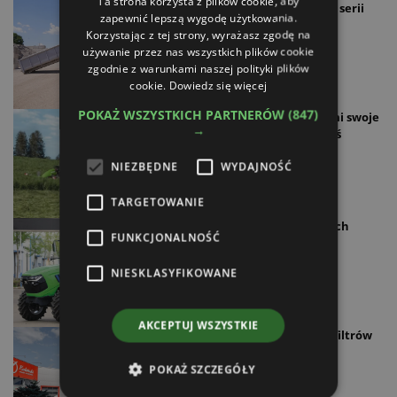
Ta strona korzysta z plików cookie, aby
Udoskonalona kinematyka w serii
zapewnić lepszą wygodę użytkowania.
Cargo-LIFT
Korzystając z tej strony, wyrażasz zgodę na
24.11.2025
używanie przez nas wszystkich plików cookie
zgodnie z warunkami naszej polityki plików
cookie.
Dowiedz się więcej
POKAŻ WSZYSTKICH PARTNERÓW
(847)
Kategorie ciągników. Pokaż mi swoje
→
cechy, a powiem ci, kim jesteś
22.11.2025
NIEZBĘDNE
WYDAJNOŚĆ
TARGETOWANIE
Trendy w ciągnikach rolniczych
FUNKCJONALNOŚĆ
19.11.2025
NIESKLASYFIKOWANE
AKCEPTUJ WSZYSTKIE
Regeneracja katalizatorów i filtrów
cząstek stałych
POKAŻ SZCZEGÓŁY
18.11.2025