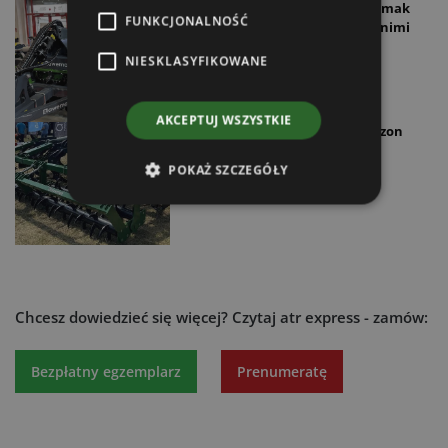
Polskie maszyny rolnicze Awemak
FUNKCJONALNOŚĆ
konkurują z markami zachodnimi
17.04.2025
NIESKLASYFIKOWANE
AKCEPTUJ WSZYSTKIE
Nowości Awemak na nowy sezon
30.07.2024
POKAŻ SZCZEGÓŁY
Chcesz dowiedzieć się więcej?
Czytaj atr express - zamów:
Bezpłatny egzemplarz
Prenumeratę