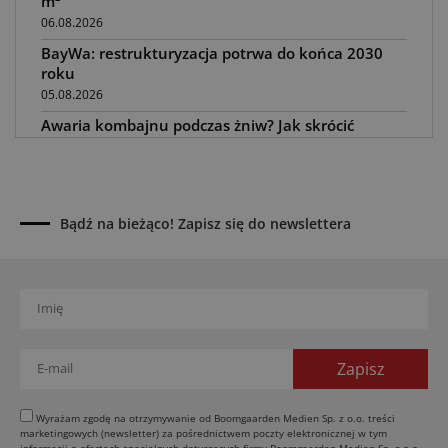
m²
06.08.2026
BayWa: restrukturyzacja potrwa do końca 2030
roku
05.08.2026
Awaria kombajnu podczas żniw? Jak skrócić
przestój
04.08.2026
UOKiK nałożył 136 mln zł kar za zmowę dealerów
Fendt, Valtra i Massey Ferguson przy sprzedaży
Bądź na bieżąco! Zapisz się do newslettera
maszyn rolniczych
03.08.2026
Kverneland Tersus 4000: trzy nowe kosiarki
bijakowe
03.08.2026
Rzepak hybrydowy: sposób na wyższą rentowność
02.08.2026
Europejski przemysł maszyn rolniczych w recesji
Wyrażam zgodę na otrzymywanie od Boomgaarden Medien Sp. z o.o. treści
marketingowych (newsletter) za pośrednictwem poczty elektronicznej w tym
01.08.2026