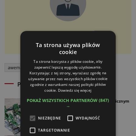
Grzegorz Antosik
Ta strona używa plików
Redaktor naczelny atr express
cookie
Ta strona korzysta z plików cookie, aby
zapewnić lepszą wygodę użytkowania.
awemak
Korzystając z tej strony, wyrażasz zgodę na
używanie przez nas wszystkich plików cookie
Powiązane artykuły
zgodnie z warunkami naszej polityki plików
cookie.
Dowiedz się więcej
POKAŻ WSZYSTKICH PARTNERÓW
(847)
Awemak Dragon TP z hydraulicznym
→
dociskiem sekcji roboczych
29.06.2026
NIEZBĘDNE
WYDAJNOŚĆ
TARGETOWANIE