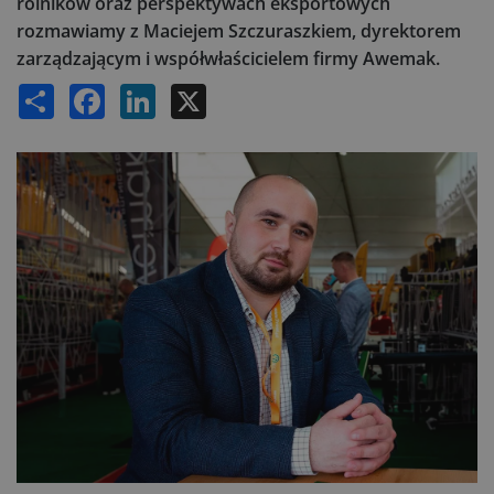
rolników oraz perspektywach eksportowych
rozmawiamy z Maciejem Szczuraszkiem, dyrektorem
zarządzającym i współwłaścicielem firmy Awemak.
Share
Facebook
LinkedIn
X