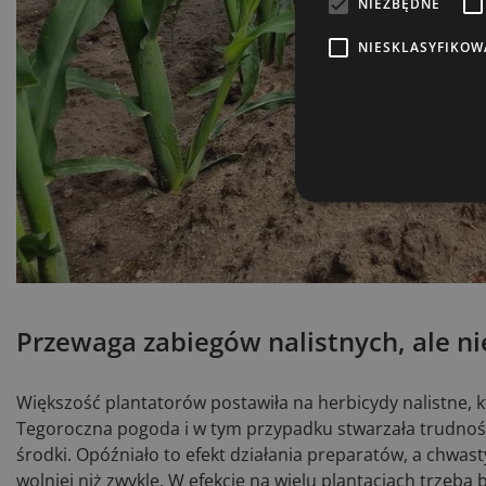
NIEZBĘDNE
Wy
NIESKLASYFIKOW
market
o ofer
kontr
Przewaga zabiegów nalistnych, ale ni
Większość plantatorów postawiła na herbicydy nalistne, k
Tegoroczna pogoda i w tym przypadku stwarzała trudności
środki. Opóźniało to efekt działania preparatów, a chwast
wolniej niż zwykle. W efekcie na wielu plantacjach trzeba 