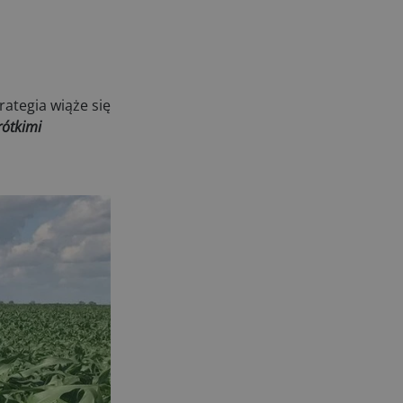
ategia wiąże się
rótkimi