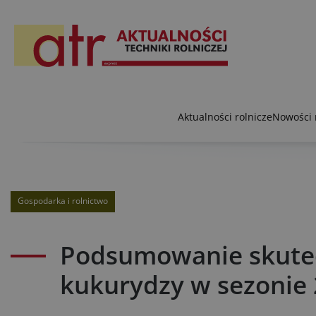
Aktualności rolnicze
Nowości 
Gospodarka i rolnictwo
Podsumowanie skutec
kukurydzy w sezonie