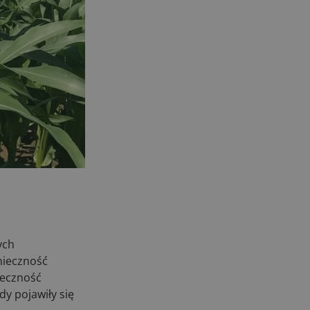
ych
nieczność
teczność
y pojawiły się