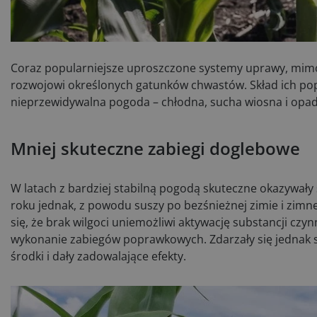
Coraz popularniejsze uproszczone systemy uprawy, mimo 
rozwojowi określonych gatunków chwastów. Skład ich pop
nieprzewidywalna pogoda – chłodna, sucha wiosna i opady
Mniej skuteczne zabiegi doglebowe
W latach z bardziej stabilną pogodą skuteczne okazywał
roku jednak, z powodu suszy po bezśnieżnej zimie i zimn
się, że brak wilgoci uniemożliwi aktywację substancji czy
wykonanie zabiegów poprawkowych. Zdarzały się jednak s
środki i dały zadowalające efekty.