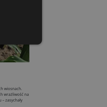
z
ych wiosnach.
ch wrażliwość na
u – zasychały