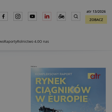
atr 13/2026
ZOBACZ
two
Raporty
Rolnictwo 4.0
O nas
Reklama