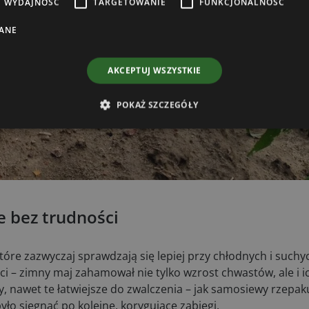
Zapis
WYDAJNOŚĆ
TARGETOWANIE
FUNKCJONALNOŚĆ
rażam zgodę na otrzymywanie od Boomgaarden Medien Sp. z o.o. treści
ANE
ingowych (newsletter) za pośrednictwem poczty elektronicznej w tym informacji
tach specjalnych dotyczących firmy Boomgaarden Medien Sp. z o.o. oraz jej
ahentów.
AKCEPTUJ WSZYSTKIE
POKAŻ SZCZEGÓŁY
e bez trudności
tóre zazwyczaj sprawdzają się lepiej przy chłodnych i such
 – zimny maj zahamował nie tylko wzrost chwastów, ale i i
y, nawet te łatwiejsze do zwalczenia – jak samosiewy rzepak
było sięgnąć po kolejne, korygujące zabiegi.