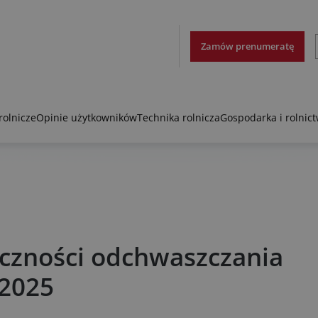
Zamów prenumeratę
rolnicze
Opinie użytkowników
Technika rolnicza
Gospodarka i rolnic
zności odchwaszczania
 2025