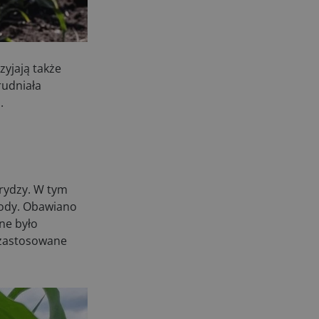
kosiarki bijakowe
03.08.2026
Rzepak hybrydowy: sposób na
wyższą rentowność
yjają także
02.08.2026
rudniała
.
Europejski przemysł maszyn
rolniczych w recesji
01.08.2026
Elektryczne maszyny terenowe: 3
kluczowe trendy
31.07.2026
rydzy. W tym
Kukurydza w Polsce: aktualny stan
tody. Obawiano
plantacji
ne było
30.07.2026
 zastosowane
Amazone ZG-TX precyzyjniejszy
rozsiewacz
29.07.2026