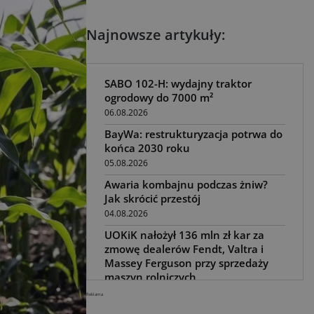
Najnowsze artykuły:
SABO 102-H: wydajny traktor
ogrodowy do 7000 m²
06.08.2026
BayWa: restrukturyzacja potrwa do
końca 2030 roku
05.08.2026
Awaria kombajnu podczas żniw?
Jak skrócić przestój
04.08.2026
UOKiK nałożył 136 mln zł kar za
zmowę dealerów Fendt, Valtra i
Massey Ferguson przy sprzedaży
maszyn rolniczych
03.08.2026
Reklama
Kverneland Tersus 4000: trzy nowe