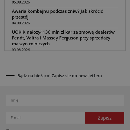
05.08.2026
Awaria kombajnu podczas żniw? Jak skrócić
przestój
04.08.2026
UOKiK nałożył 136 mln zł kar za zmowę dealerów
Fendt, Valtra i Massey Ferguson przy sprzedaży
maszyn rolniczych
03.08.2026
Kverneland Tersus 4000: trzy nowe kosiarki
bijakowe
03.08.2026
Bądź na bieżąco! Zapisz się do newslettera
Rzepak hybrydowy: sposób na wyższą rentowność
02.08.2026
Europejski przemysł maszyn rolniczych w recesji
01.08.2026
Elektryczne maszyny terenowe: 3 kluczowe trendy
31.07.2026
Kukurydza w Polsce: aktualny stan plantacji