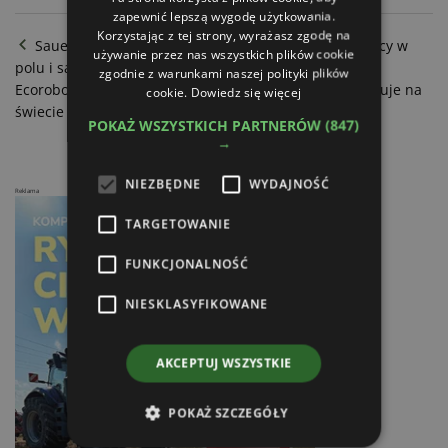
zapewnić lepszą wygodę użytkowania.
Korzystając z tej strony, wyrażasz zgodę na
Sauerburger Wega - nowy mulczer do wydajnej pracy w
używanie przez nas wszystkich plików cookie
polu i sadzie
zgodnie z warunkami naszej polityki plików
Ecorobotix - już 1000 inteligentnych opryskiwaczy pracuje na
cookie.
Dowiedz się więcej
świecie
POKAŻ WSZYSTKICH PARTNERÓW
(847)
→
NIEZBĘDNE
WYDAJNOŚĆ
Reklama
TARGETOWANIE
FUNKCJONALNOŚĆ
NIESKLASYFIKOWANE
AKCEPTUJ WSZYSTKIE
POKAŻ SZCZEGÓŁY