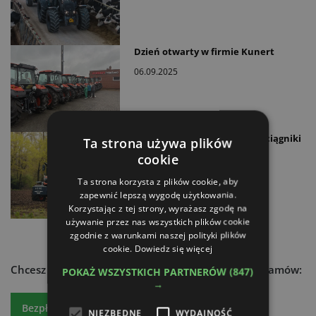
Dzień otwarty w firmie Kunert
06.09.2025
Od 100 do 142 KM. Co oferują ciągniki
Ta strona używa plików
Kioti serii HX?
cookie
02.09.2025
Ta strona korzysta z plików cookie, aby
zapewnić lepszą wygodę użytkowania.
Korzystając z tej strony, wyrażasz zgodę na
używanie przez nas wszystkich plików cookie
zgodnie z warunkami naszej polityki plików
cookie.
Dowiedz się więcej
Chcesz dowiedzieć się więcej?
Czytaj atr express - zamów:
POKAŻ WSZYSTKICH PARTNERÓW
(847)
→
Bezpłatny egzemplarz
Prenumeratę
NIEZBĘDNE
WYDAJNOŚĆ