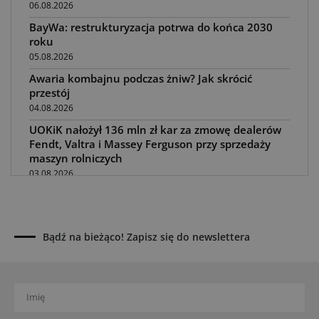
06.08.2026
BayWa: restrukturyzacja potrwa do końca 2030
roku
05.08.2026
Awaria kombajnu podczas żniw? Jak skrócić
przestój
04.08.2026
UOKiK nałożył 136 mln zł kar za zmowę dealerów
Fendt, Valtra i Massey Ferguson przy sprzedaży
maszyn rolniczych
03.08.2026
Kverneland Tersus 4000: trzy nowe kosiarki
bijakowe
03.08.2026
Bądź na bieżąco! Zapisz się do newslettera
Rzepak hybrydowy: sposób na wyższą rentowność
02.08.2026
Europejski przemysł maszyn rolniczych w recesji
01.08.2026