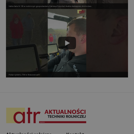
Valtra Serie N 135 w rodzinnym gospodarstwie Państwa Pszonka! #valtra #atrexpress #rolnictwo
Pokaz systemu TIM w Braszowicach!