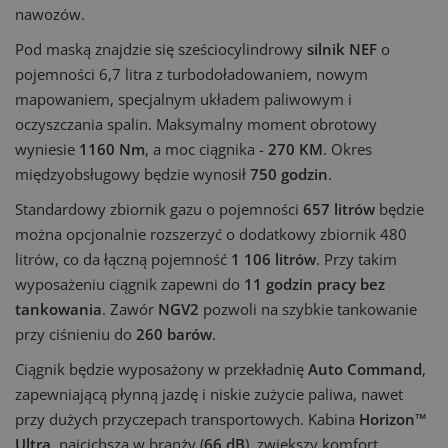
nawozów.
Pod maską znajdzie się sześciocylindrowy
silnik NEF
o
pojemności 6,7 litra z turbodoładowaniem, nowym
mapowaniem, specjalnym układem paliwowym i
oczyszczania spalin. Maksymalny moment obrotowy
wyniesie
1160 Nm
, a moc ciągnika -
270 KM
. Okres
międzyobsługowy będzie wynosił
750 godzin
.
Standardowy zbiornik gazu o pojemności
657 litrów
będzie
można opcjonalnie rozszerzyć o dodatkowy zbiornik 480
litrów, co da łączną pojemność
1 106 litrów
. Przy takim
wyposażeniu ciągnik zapewni do
11 godzin pracy bez
tankowania
. Zawór
NGV2
pozwoli na szybkie tankowanie
przy ciśnieniu do
260 barów
.
Ciągnik będzie wyposażony w przekładnię
Auto Command
,
zapewniającą płynną jazdę i niskie zużycie paliwa, nawet
przy dużych przyczepach transportowych. Kabina
Horizon™
Ultra
, najcichsza w branży (
66 dB
), zwiększy komfort