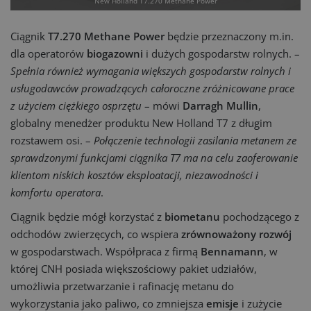
New Holland T7.270 Methane Power
Ciągnik
T7.270 Methane Power
będzie przeznaczony m.in.
dla operatorów
biogazowni
i dużych gospodarstw rolnych. –
Spełnia również wymagania większych gospodarstw rolnych i
usługodawców prowadzących całoroczne zróżnicowane prace
z użyciem ciężkiego osprzętu
– mówi
Darragh Mullin
,
globalny menedżer produktu New Holland T7 z długim
rozstawem osi. –
Połączenie technologii zasilania metanem ze
sprawdzonymi funkcjami ciągnika T7 ma na celu zaoferowanie
klientom niskich kosztów eksploatacji, niezawodności i
komfortu operatora
.
Ciągnik będzie mógł korzystać z
biometanu
pochodzącego z
odchodów zwierzęcych, co wspiera
zrównoważony rozwój
w gospodarstwach. Współpraca z firmą
Bennamann
, w
której CNH posiada większościowy pakiet udziałów,
umożliwia przetwarzanie i rafinację metanu do
wykorzystania jako paliwo, co zmniejsza
emisje
i zużycie