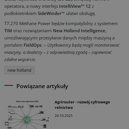
operatora, a nowy interfejs
IntelliView™ 12
z
podłokietnikiem
SideWinder™
ułatwi obsługę.
T7.270 Methane Power będzie kompatybilny z systemem
TIM
oraz rozwiązaniami
New Holland Intelligence
,
umożliwiającymi przesyłanie danych między maszyną a
portalem
FieldOps
. –
Użytkownicy będą mogli monitorować
maszyny, a dealerzy – z odpowiednią zgodą – zapewniać
zdalne wsparcie
.
new holland
Powiązane artykuły
Agrirouter - rozwój cyfrowego
rolnictwa
24.10.2025