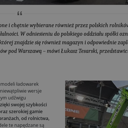
ne i chętnie wybierane również przez polskich rolnikó
łalności. W odniesieniu do polskiego oddziału spółki oz
 której znajdzie się również magazyn i odpowiednie zap
ntów pod Warszawą –
mówi Łukasz Tesarski, przedstawici
 modeli ładowarek
niewątpliwie wersje
lnym udźwigu
dzięki swojej szybkości
oraz szerokiej gamie
ranżach, od rolnictwa,
dele te napędzane są