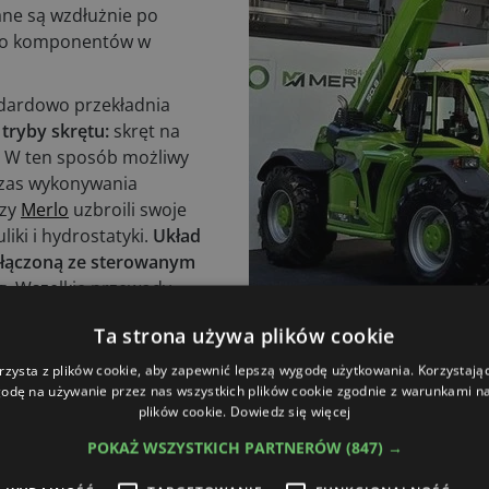
ane są wzdłużnie po
p do komponentów w
ndardowo przekładnia
tryby skrętu:
skręt na
. W ten sposób możliwy
czas wykonywania
rzy
Merlo
uzbroili swoje
iki i hydrostatyki.
Układ
ołączoną ze sterowanym
g
. Wszelkie przewody
ysięgnika z
Ta strona używa plików cookie
ę przed uszkodzeniem i
ona została w blokadę
rzysta z plików cookie, aby zapewnić lepszą wygodę użytkowania. Korzystając 
odę na używanie przez nas wszystkich plików cookie zgodnie z warunkami nas
plików cookie.
Dowiedz się więcej
POKAŻ WSZYSTKICH PARTNERÓW
(847) →
oprzez duże, przeszklone powierzchnie doskonałą widoczno