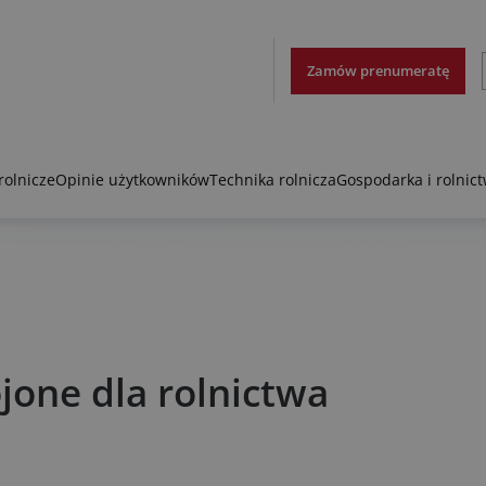
Zamów prenumeratę
rolnicze
Opinie użytkowników
Technika rolnicza
Gospodarka i rolnic
jone dla rolnictwa