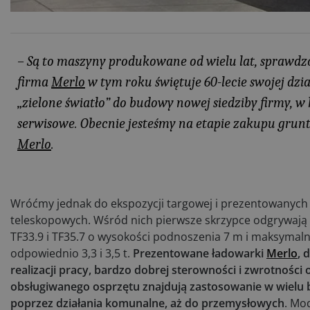
– Są to maszyny produkowane od wielu lat, sprawdzo
firma
Merlo
w tym roku świętuje 60-lecie swojej dzia
„zielone światło” do budowy nowej siedziby firmy, w
serwisowe. Obecnie jesteśmy na etapie zakupu gru
Merlo
.
Wróćmy jednak do ekspozycji targowej i prezentowanych
teleskopowych. Wśród nich pierwsze skrzypce odgrywają 
TF33.9 i TF35.7 o wysokości podnoszenia 7 m i maksyma
odpowiednio 3,3 i 3,5 t.
Prezentowane ładowarki
Merlo
, 
realizacji pracy, bardzo dobrej sterowności i zwrotności 
obsługiwanego osprzętu znajdują zastosowanie w wielu b
poprzez działania komunalne, aż do przemysłowych
. Mo