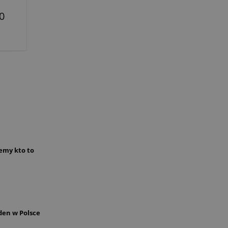
0
emy kto to
den w Polsce