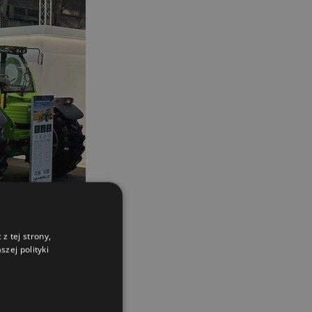
z tej strony,
zej polityki
ść. Jest zgodna