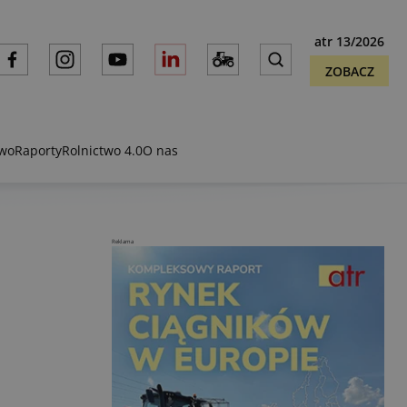
atr 13/2026
ZOBACZ
two
Raporty
Rolnictwo 4.0
O nas
Reklama