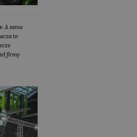
maszyn rolniczych
03.08.2026
Kverneland Tersus 4000: trzy nowe
w. A sama
kosiarki bijakowe
03.08.2026
nacza to
Rzepak hybrydowy: sposób na
lecze
wyższą rentowność
el firmy
02.08.2026
Europejski przemysł maszyn
rolniczych w recesji
01.08.2026
Elektryczne maszyny terenowe: 3
kluczowe trendy
31.07.2026
Kukurydza w Polsce: aktualny stan
plantacji
30.07.2026