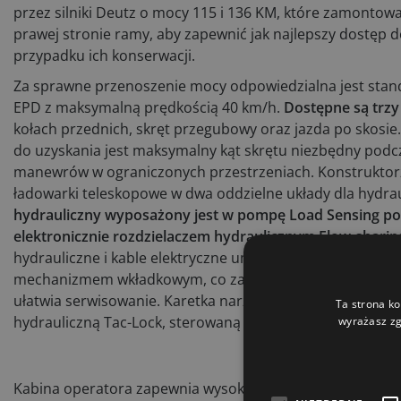
przez silniki Deutz o mocy 115 i 136 KM, które zamontow
prawej stronie ramy, aby zapewnić jak najlepszy dostę
przypadku ich konserwacji.
Za sprawne przenoszenie mocy odpowiedzialna jest sta
EPD z maksymalną prędkością 40 km/h.
Dostępne są trzy 
kołach przednich, skręt przegubowy oraz jazda po skosie
do uzyskania jest maksymalny kąt skrętu niezbędny pod
manewrów w ograniczonych przestrzeniach. Konstrukto
ładowarki teleskopowe w dwa oddzielne układy dla hydraul
hydrauliczny wyposażony jest w pompę Load Sensing p
elektronicznie rozdzielaczem hydraulicznym Flow-sharin
hydrauliczne i kable elektryczne umieszczono wewnątrz w
mechanizmem wkładkowym, co zapewnia większą ochron
ułatwia serwisowanie. Karetka narzędziowa ZM2 wyposaż
Ta strona ko
hydrauliczną Tac-Lock, sterowaną z kabiny.
wyrażasz zg
Kabina operatora zapewnia wysoki poziom komfortu, a p