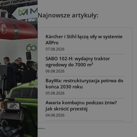
Najnowsze artykuły:
Kärcher i Stihl łączą siły w systemie
AllPro
07.08.2026
SABO 102-H: wydajny traktor
ogrodowy do 7000 m²
06.08.2026
BayWa: restrukturyzacja potrwa do
końca 2030 roku
05.08.2026
Awaria kombajnu podczas żniw?
Jak skrócić przestój
04.08.2026
UOKiK nałożył 136 mln zł kar za
Reklama
zmowę dealerów Fendt, Valtra i
Massey Ferguson przy sprzedaży