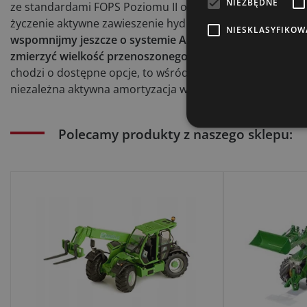
NIEZBĘDNE
ze standardami FOPS Poziomu II oraz ROPS i wewnątrz utr
życzenie aktywne zawieszenie hydropneumatyczne, stero
NIESKLASYFIKOW
wspomnijmy jeszcze o systemie ASCS (Adaptive Stability 
zmierzyć wielkość przenoszonego ładunku dla zapewnien
chodzi o dostępne opcje, to wśród nich znajdują się: pneu
niezależna aktywna amortyzacja wysięgnika teleskopoweg
Polecamy produkty z naszego sklepu: