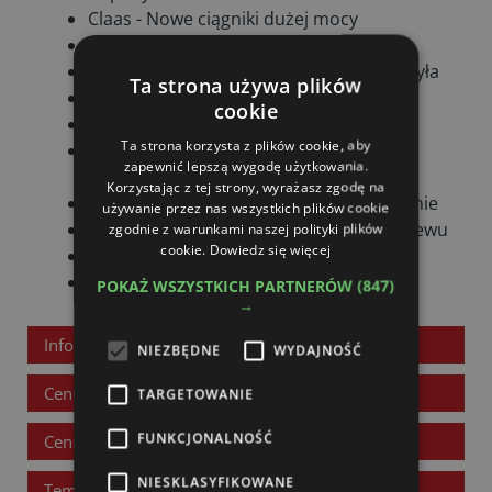
Claas - Nowe ciągniki dużej mocy
SaMASZ - Przetrząsacz P10-1100T
Agritechnica - Sprzedaż biletów już ruszyła
Ta strona używa plików
Granit - Wzmacniane części zamienne
cookie
Mandam - Cornman NA Targach
Ta strona korzysta z plików cookie, aby
Krukowiak - Komponenty do produkcji
zapewnić lepszą wygodę użytkowania.
opryskiwaczy
Korzystając z tej strony, wyrażasz zgodę na
Komfort Budzyń - 50 Letnie doświadczenie
używanie przez nas wszystkich plików cookie
Kuhn - Nowości w dziedzinie uprawy i siewu
zgodnie z warunkami naszej polityki plików
cookie.
Dowiedz się więcej
A-Lima-Bis - W oryginalnym Kolorze
AMA Poland - Oferta rośnie
POKAŻ WSZYSTKICH PARTNERÓW
(847)
→
Informacje o czasopiśmie
NIEZBĘDNE
WYDAJNOŚĆ
Cennik reklam i ogłoszeń
TARGETOWANIE
FUNKCJONALNOŚĆ
Cennik reklam internetowych
NIESKLASYFIKOWANE
Tematy wydań