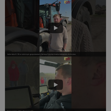
Valtra Serie N 135 w rodzinnym gospodarstwie Państwa Pszonka! #valtra #atrexpress #rolnictwo
Pokaz systemu TIM w Braszowicach!