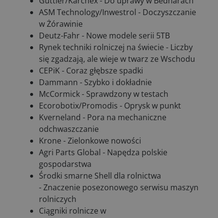
Güttler/Karchex - Do uprawy w Bednarach
ASM Technology/Inwestrol - Doczyszczanie
w Żórawinie
Deutz-Fahr - Nowe modele serii 5TB
Rynek techniki rolniczej na świecie - Liczby
się zgadzają, ale wieje w twarz ze Wschodu
CEPiK - Coraz głębsze spadki
Dammann - Szybko i dokładnie
McCormick - Sprawdzony w testach
Ecorobotix/Promodis - Oprysk w punkt
Kverneland - Pora na mechaniczne
odchwaszczanie
Krone - Zielonkowe nowości
Agri Parts Global - Napędza polskie
gospodarstwa
Środki smarne Shell dla rolnictwa
- Znaczenie posezonowego serwisu maszyn
rolniczych
Ciągniki rolnicze w