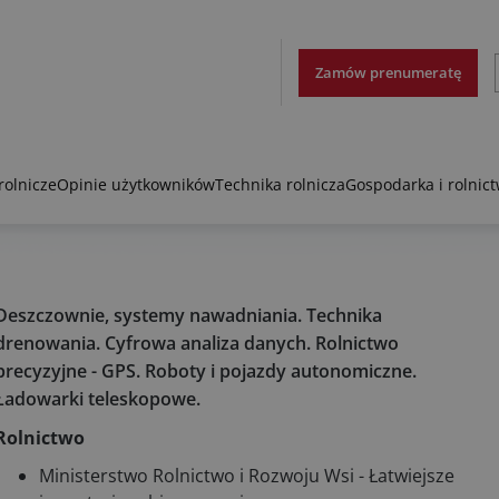
Zamów prenumeratę
rolnicze
Opinie użytkowników
Technika rolnicza
Gospodarka i rolnic
Deszczownie, systemy nawadniania. Technika
drenowania. Cyfrowa analiza danych. Rolnictwo
precyzyjne - GPS. Roboty i pojazdy autonomiczne.
Ładowarki teleskopowe.
Rolnictwo
Ministerstwo Rolnictwo i Rozwoju Wsi - Łatwiejsze