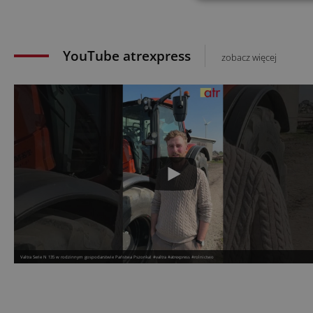
YouTube atrexpress
zobacz więcej
Valtra Serie N 135 w rodzinnym gospodarstwie Państwa Pszonka! #valtra #atrexpress #rolnictwo