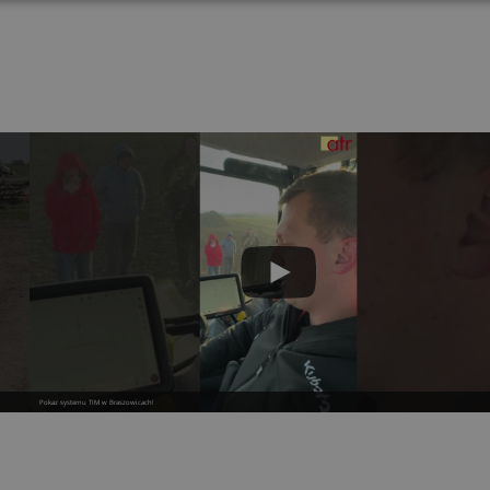
Pokaz systemu TIM w Braszowicach!