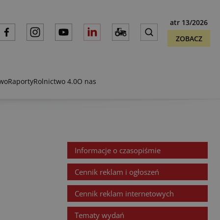
atr 13/2026
ZOBACZ
two
Raporty
Rolnictwo 4.0
O nas
Informacje o czasopiśmie
Cennik reklam i ogłoszeń
Cennik reklam internetowych
Tematy wydań