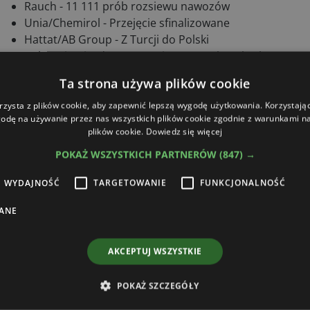
Rauch - 11 111 prób rozsiewu nawozów
Unia/Chemirol - Przejęcie sfinalizowane
Hattat/AB Group - Z Turcji do Polski
Roboty i pojazdy autonomiczne - Krok po kroku
Cargo/Promodis - Coraz szersza oferta
Ta strona używa plików cookie
JCB - Zmiany w sieci
Rynek ciągników rolniczych w Europie - Bilans na
rzysta z plików cookie, aby zapewnić lepszą wygodę użytkowania. Korzystając 
odę na używanie przez nas wszystkich plików cookie zgodnie z warunkami nas
czerwono
plików cookie.
Dowiedz się więcej
Kubota - Serwis na najwyższym poziomie
POKAŻ WSZYSTKICH PARTNERÓW
(847) →
CEPiK - Lekki spadek w lutym
Nowości techniczne
WYDAJNOŚĆ
TARGETOWANIE
FUNKCJONALNOŚĆ
Merlo - 65.9 o dużym udźwigu
ANE
Manitou - Innowacyjna z nagrodą
Martin Agro - Ze złotym medalem Fermy
Trimble - Wydajnie i niezawodnie na polu
AKCEPTUJ WSZYSTKIE
POKAŻ SZCZEGÓŁY