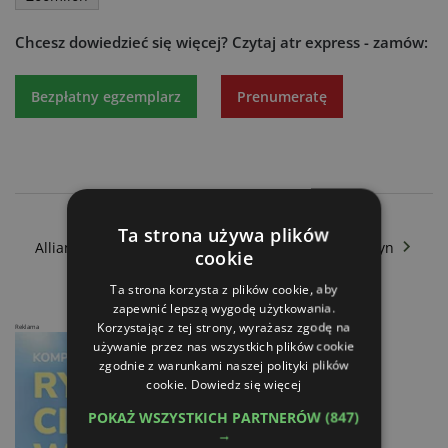
Chcesz dowiedzieć się więcej?
Czytaj atr express - zamów:
Bezpłatny egzemplarz
Prenumeratę
Pneusej - Nie w operze lecz na polu
Ta strona używa plików
Alliance Tire Group - Dobry wybór dla dużych maszyn
cookie
Ta strona korzysta z plików cookie, aby
zapewnić lepszą wygodę użytkowania.
Korzystając z tej strony, wyrażasz zgodę na
Reklama
używanie przez nas wszystkich plików cookie
zgodnie z warunkami naszej polityki plików
cookie.
Dowiedz się więcej
POKAŻ WSZYSTKICH PARTNERÓW
(847)
→