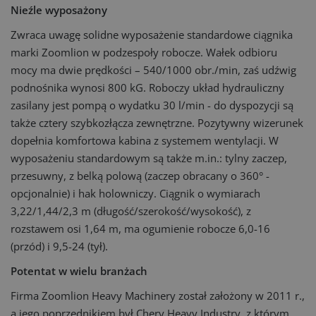
Nieźle wyposażony
Zwraca uwagę solidne wyposażenie standardowe ciągnika
marki Zoomlion w podzespoły robocze. Wałek odbioru
mocy ma dwie prędkości – 540/1000 obr./min, zaś udźwig
podnośnika wynosi 800 kG. Roboczy układ hydrauliczny
zasilany jest pompą o wydatku 30 l/min - do dyspozycji są
także cztery szybkozłącza zewnętrzne. Pozytywny wizerunek
dopełnia komfortowa kabina z systemem wentylacji. W
wyposażeniu standardowym są także m.in.: tylny zaczep,
przesuwny, z belką polową (zaczep obracany o 360° -
opcjonalnie) i hak holowniczy. Ciągnik o wymiarach
3,22/1,44/2,3 m (długość/szerokość/wysokość), z
rozstawem osi 1,64 m, ma ogumienie robocze 6,0-16
(przód) i 9,5-24 (tył).
Potentat w wielu branżach
Firma Zoomlion Heavy Machinery został założony w 2011 r.,
a jego poprzednikiem był Chery Heavy Industry, z którym