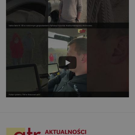
Valtra Serie N 135 w rodzinnym gospodarstwie Państwa Pszonka! #valtra #atrexpress #rolnictwo
Pokaz systemu TIM w Braszowicach!