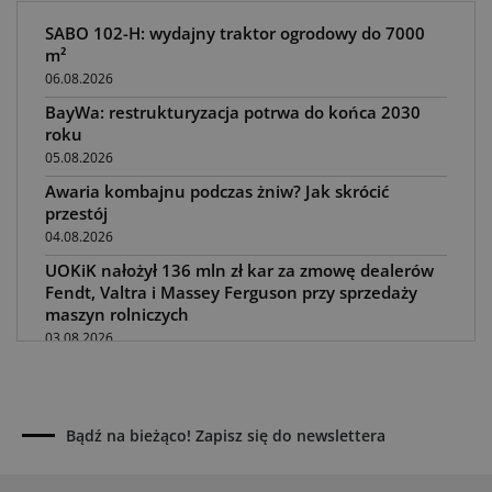
SABO 102-H: wydajny traktor ogrodowy do 7000
m²
06.08.2026
BayWa: restrukturyzacja potrwa do końca 2030
roku
05.08.2026
Awaria kombajnu podczas żniw? Jak skrócić
przestój
04.08.2026
UOKiK nałożył 136 mln zł kar za zmowę dealerów
Fendt, Valtra i Massey Ferguson przy sprzedaży
maszyn rolniczych
03.08.2026
Kverneland Tersus 4000: trzy nowe kosiarki
bijakowe
03.08.2026
Bądź na bieżąco! Zapisz się do newslettera
Rzepak hybrydowy: sposób na wyższą rentowność
02.08.2026