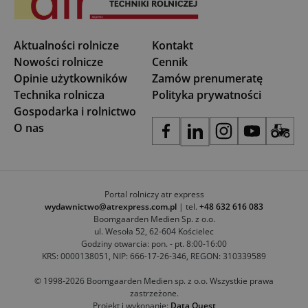
Aktualności rolnicze
Kontakt
Nowości rolnicze
Cennik
Opinie użytkowników
Zamów prenumeratę
Technika rolnicza
Polityka prywatności
Gospodarka i rolnictwo
O nas
Portal rolniczy atr express
wydawnictwo@atrexpress.com.pl
| tel.
+48 632 616 083
Boomgaarden Medien Sp. z o.o.
ul. Wesoła 52, 62-604 Kościelec
Godziny otwarcia: pon. - pt. 8:00-16:00
KRS: 0000138051, NIP: 666-17-26-346, REGON: 310339589
© 1998-2026 Boomgaarden Medien sp. z o.o. Wszystkie prawa
zastrzeżone.
Projekt i wykonanie:
Data Quest