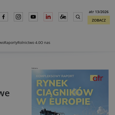
atr 13/2026
ZOBACZ
two
Raporty
Rolnictwo 4.0
O nas
Reklama
 we