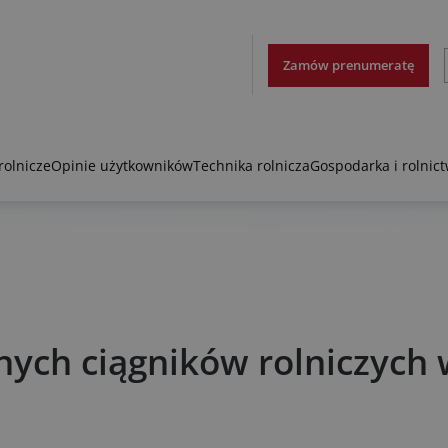
Zamów prenumeratę
rolnicze
Opinie użytkowników
Technika rolnicza
Gospodarka i rolnic
nych ciągników rolniczych