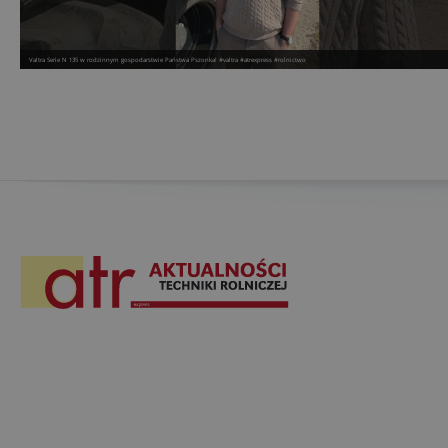
Valtra Serie N 135 w rodzinnym gospodarstwie Państwa Pszonka! #valtra #atrexpress #rolnictwo