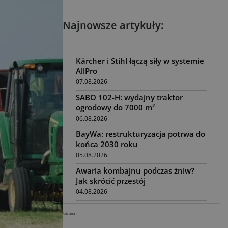
Najnowsze artykuły:
Kärcher i Stihl łączą siły w systemie
AllPro
07.08.2026
SABO 102-H: wydajny traktor
ogrodowy do 7000 m²
06.08.2026
BayWa: restrukturyzacja potrwa do
końca 2030 roku
05.08.2026
Awaria kombajnu podczas żniw?
Jak skrócić przestój
04.08.2026
UOKiK nałożył 136 mln zł kar za
Reklama
zmowę dealerów Fendt, Valtra i
Massey Ferguson przy sprzedaży