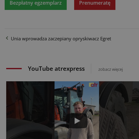
Bezpłatny egzemplarz
Prenumeratę
Unia wprowadza zaczepiany opryskiwacz Egret
YouTube atrexpress
zobacz więcej