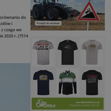
 porównaniu do
azdów i
, z czego we
e 2020 r. (7514