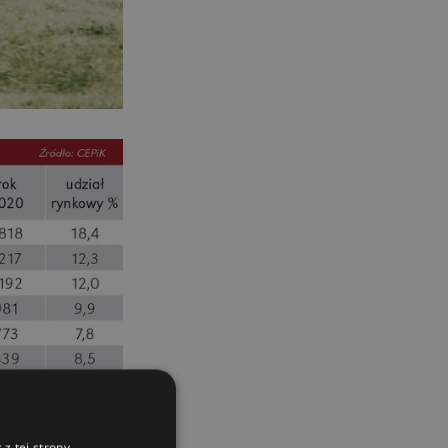
maszyn rolniczych
03.08.2026
Kverneland Tersus 4000: trzy nowe
kosiarki bijakowe
03.08.2026
Rzepak hybrydowy: sposób na
wyższą rentowność
02.08.2026
Europejski przemysł maszyn
rolniczych w recesji
01.08.2026
Elektryczne maszyny terenowe: 3
kluczowe trendy
31.07.2026
Kukurydza w Polsce: aktualny stan
plantacji
30.07.2026
z tej strony,