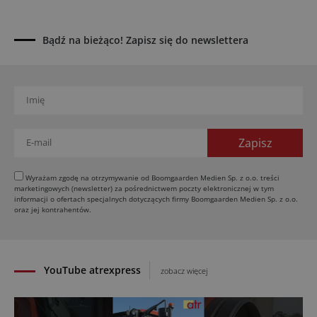
03.08.2026
Kverneland Tersus 4000: trzy nowe kosiarki
Bądź na bieżąco! Zapisz się do newslettera
bijakowe
03.08.2026
Rzepak hybrydowy: sposób na wyższą rentowność
02.08.2026
Europejski przemysł maszyn rolniczych w recesji
01.08.2026
Elektryczne maszyny terenowe: 3 kluczowe trendy
31.07.2026
Wyrażam zgodę na otrzymywanie od Boomgaarden Medien Sp. z o.o. treści
marketingowych (newsletter) za pośrednictwem poczty elektronicznej w tym
Kukurydza w Polsce: aktualny stan plantacji
informacji o ofertach specjalnych dotyczących firmy Boomgaarden Medien Sp. z o.o.
oraz jej kontrahentów.
30.07.2026
YouTube atrexpress
zobacz więcej