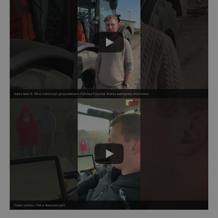
Valtra Serie N 135 w rodzinnym gospodarstwie Państwa Pszonka! #valtra #atrexpress #rolnictwo
Pokaz systemu TIM w Braszowicach!