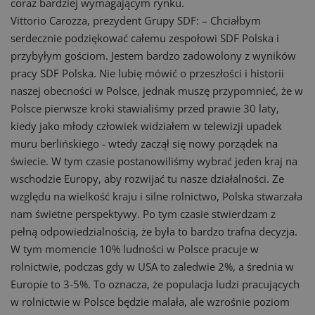
coraz bardziej wymagającym rynku.
Vittorio Carozza, prezydent Grupy SDF: – Chciałbym
serdecznie podziękować całemu zespołowi SDF Polska i
przybyłym gościom. Jestem bardzo zadowolony z wyników
pracy SDF Polska. Nie lubię mówić o przeszłości i historii
naszej obecności w Polsce, jednak muszę przypomnieć, że w
Polsce pierwsze kroki stawialiśmy przed prawie 30 laty,
kiedy jako młody człowiek widziałem w telewizji upadek
muru berlińskiego - wtedy zaczął się nowy porządek na
świecie. W tym czasie postanowiliśmy wybrać jeden kraj na
wschodzie Europy, aby rozwijać tu nasze działalności. Ze
względu na wielkość kraju i silne rolnictwo, Polska stwarzała
nam świetne perspektywy. Po tym czasie stwierdzam z
pełną odpowiedzialnością, że była to bardzo trafna decyzja.
W tym momencie 10% ludności w Polsce pracuje w
rolnictwie, podczas gdy w USA to zaledwie 2%, a średnia w
Europie to 3-5%. To oznacza, że populacja ludzi pracujących
w rolnictwie w Polsce będzie malała, ale wzrośnie poziom