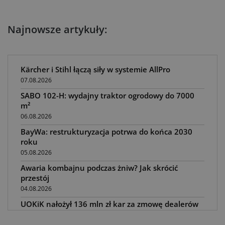
Najnowsze artykuły:
Kärcher i Stihl łączą siły w systemie AllPro
07.08.2026
SABO 102-H: wydajny traktor ogrodowy do 7000
m²
06.08.2026
BayWa: restrukturyzacja potrwa do końca 2030
roku
05.08.2026
Awaria kombajnu podczas żniw? Jak skrócić
przestój
04.08.2026
UOKiK nałożył 136 mln zł kar za zmowę dealerów
Fendt, Valtra i Massey Ferguson przy sprzedaży
maszyn rolniczych