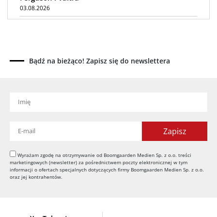
03.08.2026
Kverneland Tersus 4000: trzy nowe kosiarki
bijakowe
03.08.2026
Rzepak hybrydowy: sposób na wyższą rentowność
Bądź na bieżąco! Zapisz się do newslettera
02.08.2026
Europejski przemysł maszyn rolniczych w recesji
01.08.2026
Elektryczne maszyny terenowe: 3 kluczowe trendy
31.07.2026
Kukurydza w Polsce: aktualny stan plantacji
30.07.2026
Wyrażam zgodę na otrzymywanie od Boomgaarden Medien Sp. z o.o. treści
Amazone ZG-TX precyzyjniejszy rozsiewacz
marketingowych (newsletter) za pośrednictwem poczty elektronicznej w tym
29.07.2026
informacji o ofertach specjalnych dotyczących firmy Boomgaarden Medien Sp. z o.o.
oraz jej kontrahentów.