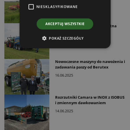
17.06.2025
NIESKLASYFIKOWANE
AKCEPTUJ WSZYSTKIE
Nowość od Göweil – inteligentna
owijarka ze stoperem bel już
dostępna w Polsce
POKAŻ SZCZEGÓŁY
16.06.2025
Nowoczesne maszyny do nawożenia i
zadawania paszy od Berutex
16.06.2025
Rozrzutniki Camara w INOX z ISOBUS
i zmiennym dawkowaniem
14.06.2025