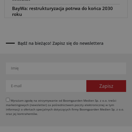
BayWa: restrukturyzacja potrwa do końca 2030
roku
05.08.2026
Awaria kombajnu podczas żniw? Jak skrócić
przestój
04.08.2026
Bądź na bieżąco! Zapisz się do newslettera
UOKiK nałożył 136 mln zł kar za zmowę dealerów
Fendt, Valtra i Massey Ferguson przy sprzedaży
maszyn rolniczych
03.08.2026
Kverneland Tersus 4000: trzy nowe kosiarki
bijakowe
03.08.2026
Rzepak hybrydowy: sposób na wyższą rentowność
Wyrażam zgodę na otrzymywanie od Boomgaarden Medien Sp. z o.o. treści
marketingowych (newsletter) za pośrednictwem poczty elektronicznej w tym
02.08.2026
informacji o ofertach specjalnych dotyczących firmy Boomgaarden Medien Sp. z o.o.
Europejski przemysł maszyn rolniczych w recesji
oraz jej kontrahentów.
01.08.2026