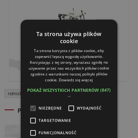
Ta strona używa plików
cookie
Ta strona korzysta z plików cookie, aby
zapewnić lepszą wygodę użytkowania.
Fendt 210 Vario
Korzystając z tej strony, wyrażasz zgodę na
używanie przez nas wszystkich plików cookie
zgodnie z warunkami naszej polityki plików
cookie.
Dowiedz się więcej
POKAŻ WSZYSTKICH PARTNERÓW
(847)
rolnictwo
Ceny rolnicze
→
NIEZBĘDNE
WYDAJNOŚĆ
Powiązane artykuły
TARGETOWANIE
Pokaz maszyn zielonkowych
FUNKCJONALNOŚĆ
Pöttinger w OHZ Lubiana