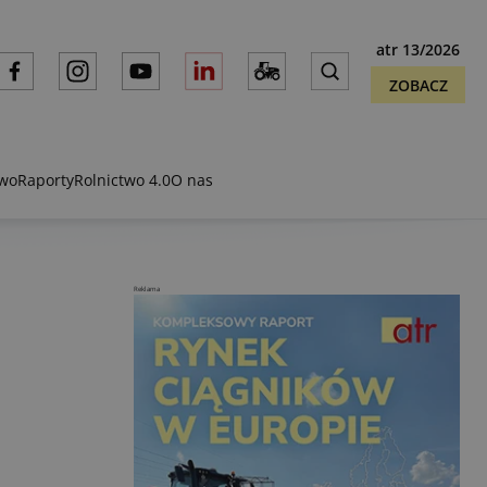
atr 13/2026
ZOBACZ
two
Raporty
Rolnictwo 4.0
O nas
Reklama