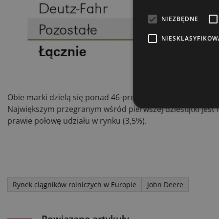
NIEZBĘDNE
Wy
NIESKLASYFIKOW
market
o ofer
kontr
Obie marki dzielą się ponad 46-proc. norweskiego rynku. M
Największym przegranym wśród pierwszej dziesiątki jest N
prawie połowę udziału w rynku (3,5%).
Rynek ciągników rolniczych w Europie
John Deere