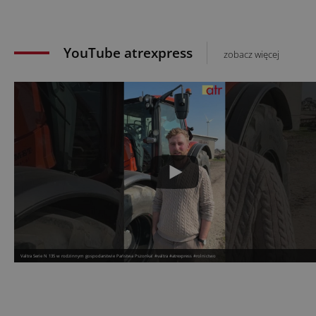
YouTube atrexpress
zobacz więcej
Valtra Serie N 135 w rodzinnym gospodarstwie Państwa Pszonka! #valtra #atrexpress #rolnictwo