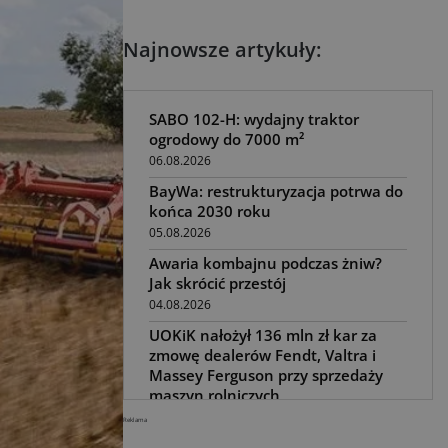
Najnowsze artykuły:
SABO 102-H: wydajny traktor
ogrodowy do 7000 m²
06.08.2026
BayWa: restrukturyzacja potrwa do
końca 2030 roku
05.08.2026
Awaria kombajnu podczas żniw?
Jak skrócić przestój
04.08.2026
UOKiK nałożył 136 mln zł kar za
zmowę dealerów Fendt, Valtra i
Massey Ferguson przy sprzedaży
maszyn rolniczych
03.08.2026
Reklama
Kverneland Tersus 4000: trzy nowe