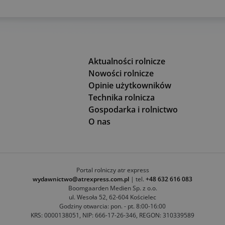
Aktualności rolnicze
Nowości rolnicze
Opinie użytkowników
Technika rolnicza
Gospodarka i rolnictwo
O nas
Portal rolniczy atr express
wydawnictwo@atrexpress.com.pl
| tel.
+48 632 616 083
Boomgaarden Medien Sp. z o.o.
ul. Wesoła 52, 62-604 Kościelec
Godziny otwarcia: pon. - pt. 8:00-16:00
KRS: 0000138051, NIP: 666-17-26-346, REGON: 310339589