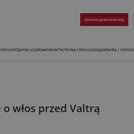
Zamów prenumeratę
rolnicze
Opinie użytkowników
Technika rolnicza
Gospodarka i rolnic
 o włos przed Valtrą