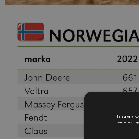
Ta strona ko
wyrażasz zg
Bądź
Zapi