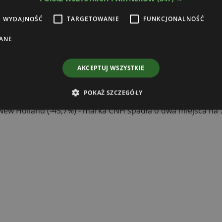
Zapis
WYDAJNOŚĆ
TARGETOWANIE
FUNKCJONALNOŚĆ
rażam zgodę na otrzymywanie od Boomgaarden Medien Sp. z o.o. treści
ANE
ingowych (newsletter) za pośrednictwem poczty elektronicznej w tym informacji
tach specjalnych dotyczących firmy Boomgaarden Medien Sp. z o.o. oraz jej
ahentów.
AKCEPTUJ WSZYSTKIE
POKAŻ SZCZEGÓŁY
assey Ferguson (-1,2%) spada na trzecie miejsce z niewielką
ew Holland (-45,7%) - marka CNH spadła o dwa miejsca na 7.