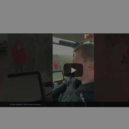
Pokaz systemu TIM w Braszowicach!