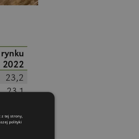
kosiarki bijakowe
03.08.2026
Rzepak hybrydowy: sposób na
wyższą rentowność
02.08.2026
Europejski przemysł maszyn
rolniczych w recesji
01.08.2026
Elektryczne maszyny terenowe: 3
kluczowe trendy
31.07.2026
Kukurydza w Polsce: aktualny stan
plantacji
30.07.2026
Amazone ZG-TX precyzyjniejszy
z tej strony,
rozsiewacz
zej polityki
29.07.2026