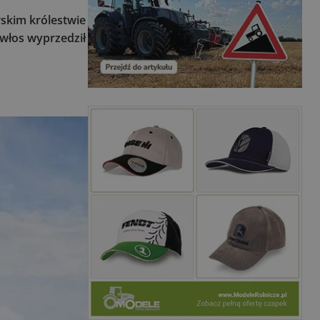
wskim królestwie
 włos wyprzedził