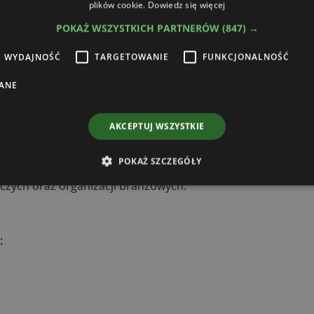
plików cookie.
Dowiedz się więcej
ręczenie statuetek „Złotego Żurawia”, które nagrodzonym fi
POKAŻ WSZYSTKICH PARTNERÓW
(847) →
i Rozwoju Wsi – Ryszardem Zarudzkim, Prezes Krajowej Rady
WYDAJNOŚĆ
TARGETOWANIE
FUNKCJONALNOŚĆ
darstwo na miarę przyszłości – nowoczesne technologie”. 
ANE
i poznać najnowocześniejsze rozwiązania dla rolnictwa w d
 roślinnej oraz o profilu produkcji zwierzęcej. W ramach e
AKCEPTUJ WSZYSTKIE
lniczej, Salon Środków do Produkcji Rolnej, Strefę Dobrej Ż
POKAŻ SZCZEGÓŁY
na nie tylko zwykłych mieszkańców, ale również przedsiębio
niczych oraz organizacji branżowych.
: