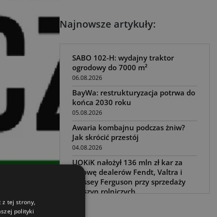
Najnowsze artykuły:
SABO 102-H: wydajny traktor
ogrodowy do 7000 m²
06.08.2026
BayWa: restrukturyzacja potrwa do
końca 2030 roku
05.08.2026
Awaria kombajnu podczas żniw?
Jak skrócić przestój
04.08.2026
UOKiK nałożył 136 mln zł kar za
zmowę dealerów Fendt, Valtra i
Massey Ferguson przy sprzedaży
maszyn rolniczych
03.08.2026
z tej strony,
Reklama
zej polityki
Kverneland Tersus 4000: trzy nowe