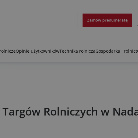
Zamów prenumeratę
rolnicze
Opinie użytkowników
Technika rolnicza
Gospodarka i rolnic
ch Targów Rolniczych w Nad