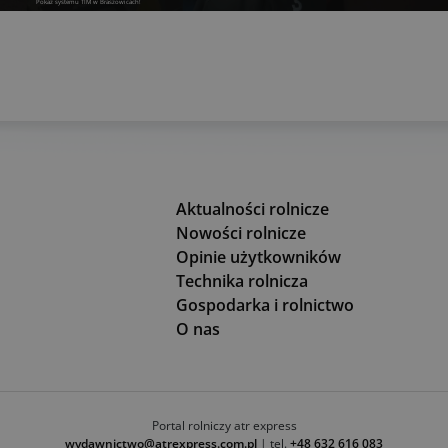
Pokaz systemu TIM w Braszowicach!
Aktualności rolnicze
Nowości rolnicze
Opinie użytkowników
Technika rolnicza
Gospodarka i rolnictwo
O nas
Portal rolniczy atr express
wydawnictwo@atrexpress.com.pl
| tel.
+48 632 616 083