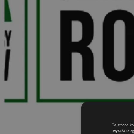
Ta strona ko
wyrażasz zg