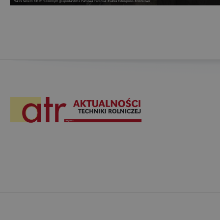
Valtra Serie N 135 w rodzinnym gospodarstwie Państwa Pszonka! #valtra #atrexpress #rolnictwo