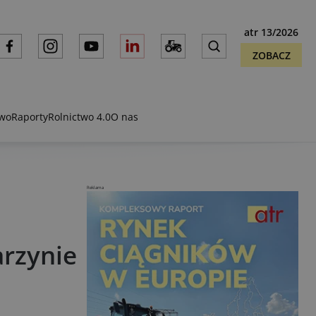
atr 13/2026
ZOBACZ
two
Raporty
Rolnictwo 4.0
O nas
Reklama
arzynie