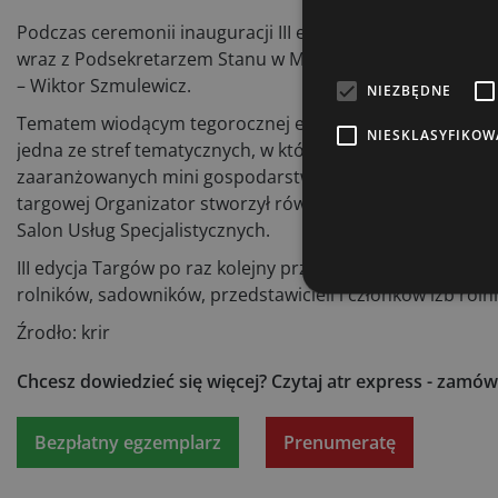
Podczas ceremonii inauguracji III edycji CTR nastąpiło w
wraz z Podsekretarzem Stanu w Ministerstwie Rolnictwa 
– Wiktor Szmulewicz.
NIEZBĘDNE
Tematem wiodącym tegorocznej edycji targów było „Gospo
NIESKLASYFIKOW
jedna ze stref tematycznych, w której Zwiedzający mogl
zaaranżowanych mini gospodarstwach – o profilu produkcji
targowej Organizator stworzył również: Salon Techniki Ro
Salon Usług Specjalistycznych.
III edycja Targów po raz kolejny przyciągnęła do Nadarzy
rolników, sadowników, przedstawicieli i członków izb rol
Źrodło: krir
Chcesz dowiedzieć się więcej?
Czytaj atr express - zamów
Bezpłatny egzemplarz
Prenumeratę