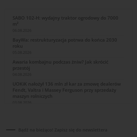
SABO 102-H: wydajny traktor ogrodowy do 7000
m²
06.08.2026
BayWa: restrukturyzacja potrwa do końca 2030
roku
05.08.2026
Awaria kombajnu podczas żniw? Jak skrócić
przestój
04.08.2026
UOKiK nałożył 136 mln zł kar za zmowę dealerów
Fendt, Valtra i Massey Ferguson przy sprzedaży
maszyn rolniczych
03.08.2026
Kverneland Tersus 4000: trzy nowe kosiarki
bijakowe
03.08.2026
Bądź na bieżąco! Zapisz się do newslettera
Rzepak hybrydowy: sposób na wyższą rentowność