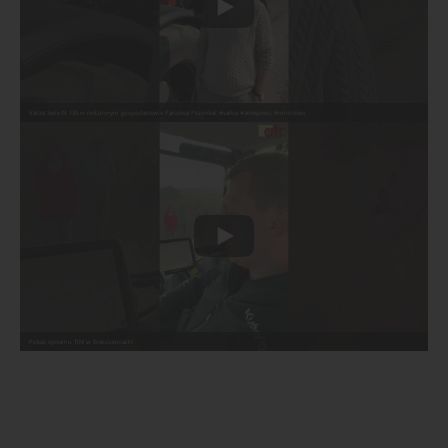
Valtra Serie N 135 w rodzinnym gospodarstwie Państwa Pszonka! #valtra #atrexpress #rolnictwo
Pokaz systemu TIM w Braszowicach!