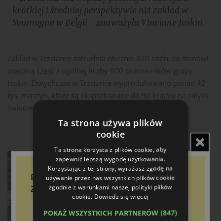
krótkiej i średniej perspektywie niż zakład w
Soumagne w Belgii
– zauważyła Vinciane Joskin​.
Zakład w Trzciance zatrudnia obecnie 370 osób, co stanowi
znaczną część z ogólnej liczby 900 pracowników grupy
Joskin. Dotychczas w Trzciance wyprodukowano ponad 42
tys. maszyn, które są eksportowane do 90 krajów na całym
świecie​​.
Ta strona używa plików
cookie
Ta strona korzysta z plików cookie, aby
zapewnić lepszą wygodę użytkowania.
Korzystając z tej strony, wyrażasz zgodę na
Bądź na bieżąco!
używanie przez nas wszystkich plików cookie
zgodnie z warunkami naszej polityki plików
Zapisz się do newslettera
cookie.
Dowiedz się więcej
POKAŻ WSZYSTKICH PARTNERÓW
(847)