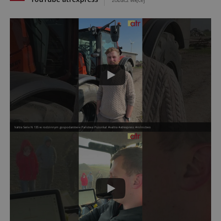
Valtra Serie N 135 w rodzinnym gospodarstwie Państwa Pszonka! #valtra #atrexpress #rolnictwo