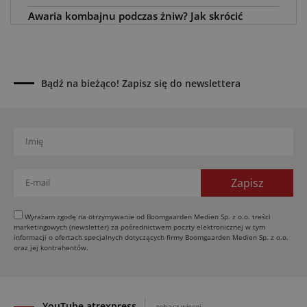
Awaria kombajnu podczas żniw? Jak skrócić
przestój
04.08.2026
UOKiK nałożył 136 mln zł kar za zmowę dealerów
Fendt, Valtra i Massey Ferguson przy sprzedaży
Bądź na bieżąco! Zapisz się do newslettera
maszyn rolniczych
03.08.2026
Kverneland Tersus 4000: trzy nowe kosiarki
bijakowe
03.08.2026
Rzepak hybrydowy: sposób na wyższą rentowność
02.08.2026
Europejski przemysł maszyn rolniczych w recesji
Wyrażam zgodę na otrzymywanie od Boomgaarden Medien Sp. z o.o. treści
marketingowych (newsletter) za pośrednictwem poczty elektronicznej w tym
01.08.2026
informacji o ofertach specjalnych dotyczących firmy Boomgaarden Medien Sp. z o.o.
Elektryczne maszyny terenowe: 3 kluczowe trendy
oraz jej kontrahentów.
31.07.2026
YouTube atrexpress
zobacz więcej