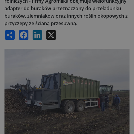
rolniczych - firmy Agromilka obejmuje wielofunkcyjny
adapter do buraków przeznaczony do przeładunku
buraków, ziemniaków oraz innych roślin okopowych z
przyczepy ze ścianą przesuwną.
Share
Facebook
LinkedIn
X