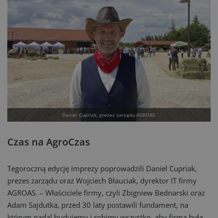
Daniel Cupriak, prezes zarządu AGROAS.
Czas na AgroCzas
Tegoroczną edycję imprezy poprowadzili Daniel Cupriak,
prezes zarządu oraz Wojciech Błauciak, dyrektor IT firmy
AGROAS. – Właściciele firmy, czyli Zbigniew Bednarski oraz
Adam Sajdutka, przed 30 laty postawili fundament, na
którym nadal budujemy i robimy wszystko, aby firma była