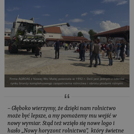
Firma AGROAS z Nowej Wsi Małej powstała w 1992 r. Dziś jest jednym z liderów
rynku branży kompleksowego zaopatrzenia rolnictwa i obrotu płodami rolnymi.
– Głęboko wierzymy, że dzięki nam rolnictwo
może być lepsze, a my pomożemy mu wejść w
nowy wymiar. Stąd też wzięło się nowe logo i
hasło „Nowy horyzont rolnictwa”, który świetne