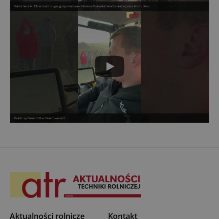
Valtra Serie N 135 w rodzinnym gospodarstwie Państwa Pszonka! #valtra #atrexpress #rolnictwo
Pokaz systemu TIM w Braszowicach!
Aktualności rolnicze
Kontakt