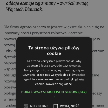
oddaje esencje tej zmiany – zwrócił uwagę
Wojciech Błauciak.
Dla firmy AgroAs oznacza to jeszcze większe skupienie się na
innowacyjności i przyszłości rolnictwa. Łączenie
nowoczesności z wieloletnią praktyką. AgroAs inwestuje w
rozwój infrastruktury oraz najważniejszych zasobów
Ta strona używa plików
ludzkich. W Nowej Wsi Małej powstaje nowoczesne centrum
cookie
dystrybucji, centrum logistyczne uzbrojone w
Ta strona korzysta z plików cookie, aby
najnowocześniejsze systemy informatyczne, systemy
zapewnić lepszą wygodę użytkowania.
wspierające obsługę magazynu, systemy wspierające
Korzystając z tej strony, wyrażasz zgodę na
obsługę zamówień itd. Firma wprowadza też nowoczesne
używanie przez nas wszystkich plików cookie
zgodnie z warunkami naszej polityki plików
rozwiązania uprawy np. poprzez wspólny projekt
cookie.
Dowiedz się więcej
biorewolucji z firmą AgroSieć, na który składają się
POKAŻ WSZYSTKICH PARTNERÓW
(847)
biologiczne produkty wspomagające uprawę. Do sprzedaży
→
w ramach tego projektu trafiły takie brandy jak
Fundamental, Tophumus, Azofos, Biokuratr. Wraz z firmami
NIEZBĘDNE
WYDAJNOŚĆ