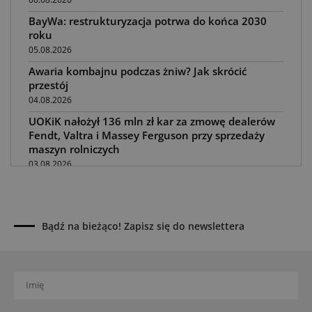
BayWa: restrukturyzacja potrwa do końca 2030
roku
05.08.2026
Awaria kombajnu podczas żniw? Jak skrócić
przestój
04.08.2026
UOKiK nałożył 136 mln zł kar za zmowę dealerów
Fendt, Valtra i Massey Ferguson przy sprzedaży
maszyn rolniczych
03.08.2026
Kverneland Tersus 4000: trzy nowe kosiarki
bijakowe
03.08.2026
Bądź na bieżąco! Zapisz się do newslettera
Rzepak hybrydowy: sposób na wyższą rentowność
02.08.2026
Europejski przemysł maszyn rolniczych w recesji
01.08.2026
Elektryczne maszyny terenowe: 3 kluczowe trendy