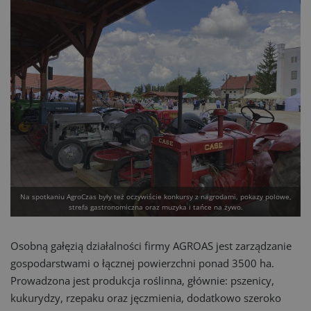
Na spotkaniu AgroCzas były też oczywiście konkursy z nagrodami, pokazy polowe,
strefa gastronomiczna oraz muzyka i tańce na żywo.
Osobną gałęzią działalności firmy AGROAS jest zarządzanie
gospodarstwami o łącznej powierzchni ponad 3500 ha.
Prowadzona jest produkcja roślinna, głównie: pszenicy,
kukurydzy, rzepaku oraz jęczmienia, dodatkowo szeroko