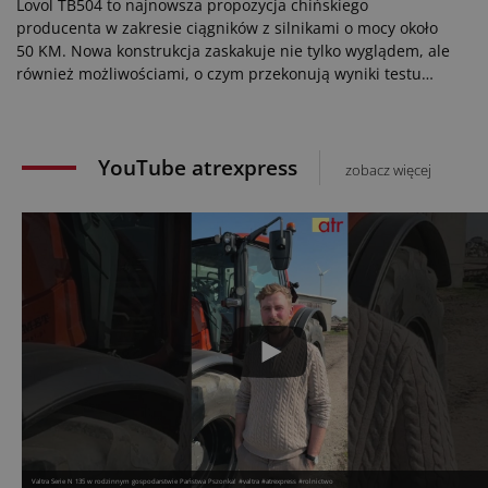
Lovol TB504 to najnowsza propozycja chińskiego
producenta w zakresie ciągników z silnikami o mocy około
50 KM. Nowa konstrukcja zaskakuje nie tylko wyglądem, ale
również możliwościami, o czym przekonują wyniki testu
praktycznego wykonanego dla redakcji „eilbote”.
YouTube atrexpress
zobacz więcej
Valtra Serie N 135 w rodzinnym gospodarstwie Państwa Pszonka! #valtra #atrexpress #rolnictwo