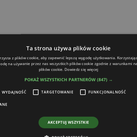
Ta strona używa plików cookie
rzysta z plików cookie, aby zapewnić lepszą wygodę użytkowania. Korzystając 
odę na używanie przez nas wszystkich plików cookie zgodnie z warunkami nas
plików cookie.
Dowiedz się więcej
POKAŻ WSZYSTKICH PARTNERÓW
(847) →
WYDAJNOŚĆ
TARGETOWANIE
FUNKCJONALNOŚĆ
[ATR] Testy praktyczne
Technika
[A
ANE
ompaktowy osiłek Massey Ferguson 6718 S
Grub
AKCEPTUJ WSZYSTKIE