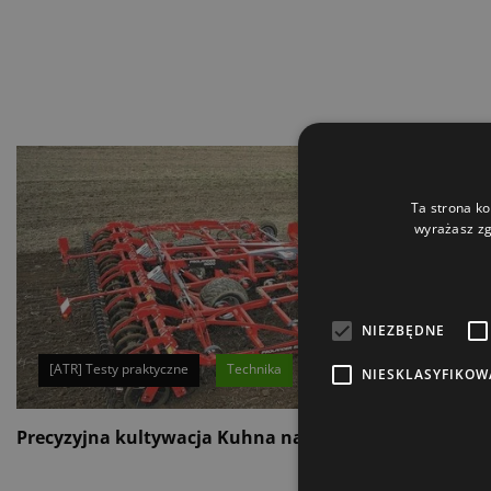
Ta strona ko
wyrażasz zg
NIEZBĘDNE
[ATR] Testy praktyczne
Technika
NIESKLASYFIKOW
Precyzyjna kultywacja Kuhna na całej szerokości
K