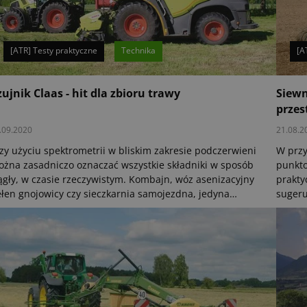
[ATR] Testy praktyczne
Technika
[A
zujnik Claas - hit dla zbioru trawy
Siewn
przes
.09.2020
21.08.2
zy użyciu spektrometrii w bliskim zakresie podczerwieni
W przy
żna zasadniczo oznaczać wszystkie składniki w sposób
punkto
ągły, w czasie rzeczywistym. Kombajn, wóz asenizacyjny
prakty
łen gnojowicy czy sieczkarnia samojezdna, jedyna
sugeru
żnica polega na zapisanej krzywej kalibracyjnej. W
zbóż. 
zypadku oznaczania zawartości suchej masy w trawie
pneuma
brze sprawdził się czujnik firmy Claas.
Singul
testow