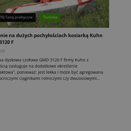
TR] Testy praktyczne
Technika
nie na dużych pochyłościach kosiarką Kuhn
3120 F
020
ka dyskowa czołowa GMD 3120 F firmy Kuhn z
cią zasługuje na dodatkowe określenie
ktowa”, ponieważ: jest lekka i może być agregowana
cniczymi ciągnikami rolniczymi czy dwuosiowymi
kami górskimi. W celu bezpiecznego użytkowania
y, należy jednak zwrócić uwagę na kilka kwestii.