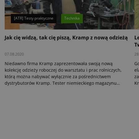
[ATR] Testy praktyczne
Technika
Jak cię widzą, tak cię piszą, Kramp z nową odzieżą
L
T
07.08.2020
28
Niedawno firma Kramp zaprezentowała swoją nową
Go
kolekcję odzieży roboczej do warsztatu i prac rolniczych,
el
którą można nabywać wyłącznie za pośrednictwem
za
dystrybutorów Kramp. Tester niemieckiego magazynu
Kr
„eilbote” Martin Abderhalden przez 3 miesiące wykonywał
pr
najróżniejsze prace w swoim gospodarstwie w nowych
ro
kurtkach i spodniach. Zachęcamy do przeczytania jego
oceny.