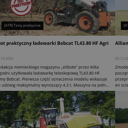
[ATR] Testy praktyczne
[A
est praktyczny ładowarki Bobcat TL43.80 HF Agri
Allia
.10.2022
03.12.2
dakcja niemieckiego magazynu „eilbote” przez kilka
Zmoder
godni użytkowała ładowarkę teleskopową TL43.80 HF
począt
rmy Bobcat. Pierwsza część oznaczenia modelu wskazuje
przepr
 udźwig maksymalny wynoszący 4,3 t. Maszyna na pełną
en sci
sokość podnosi nadal 1,6 t. „80” w nazwie oznacza 8
l’agric
trów wysokości podnoszenia, która jest osiągana, gdy
leskop jest całkowicie podniesiony i rozłożony tuż przed
biną.