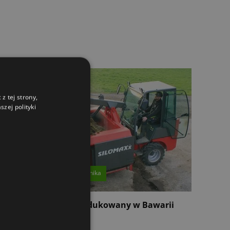
z tej strony,
zej polityki
TR] Testy praktyczne
Technika
er Landtechnik wyprodukowany w Bawarii