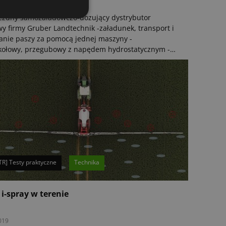
020
zdny samozaładowczo-dozujący dystrybutor
y firmy Gruber Landtechnik -załadunek, transport i
nie paszy za pomocą jednej maszyny -
kołowy, przegubowy z napędem hydrostatycznym -
towy współpracownik, oszczędza czas pracy i olej
owy.
TR] Testy praktyczne
Technika
i-spray w terenie
019