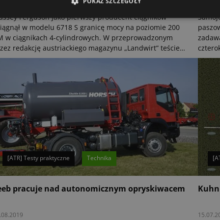
POKAŻ SZCZEGÓŁY
.06.2020
29.05.2
ssey Ferguson jako pierwszy producent ciągników
Samoje
iągnął w modelu 6718 S granicę mocy na poziomie 200
paszow
 w ciągnikach 4-cylindrowych. W przeprowadzonym
zadawa
zez redakcję austriackiego magazynu „Landwirt” teście
cztero
aktycznym mógł pokazać, co w nim naprawdę tkwi.
kompak
napęd
[ATR] Testy praktyczne
Technika
[A
eeb pracuje nad autonomicznym opryskiwacem
Kuhn 
.08.2019
15.07.2