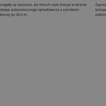
czegóły są nieznane, ale Horsch Leeb testuje w terenie
Zaprez
ototyp autonomicznego opryskiwacza o szerokości
testuj
boczej do 36,0 m.
pobliż