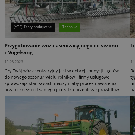
[ATR] Testy praktyczne
Technika
Przygotowanie wozu asenizacyjnego do sezonu
T
z Vogelsang
15.03.2023
14
Czy Twój wóz asenizacyjny jest w dobrej kondycji i gotów
Re
do nowego sezonu? Wielu rolników i firmy usługowe
ty
sprawdzają stan swoich maszyn, aby proces nawożenia
fi
organicznego od samego początku przebiegał prawidłowo i
na
wydajnie. Obok drążków i dźwigni należy sprawdzić też
wy
inne ważne części składowe, takie jak aplikator gnojowicy.
me
To właśnie on odpowiada za równomierne rozprowadzenie
te
gnojowicy po polu. Wysoka dokładność aplikacji zapewnia
ka
równomierne nawożenie, a tym samym jednakowe tempo
wzrostu roślin.