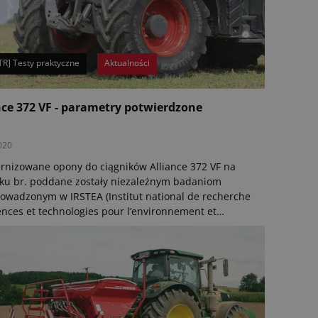
TR] Testy praktyczne
Aktualności
nce 372 VF - parametry potwierdzone
020
nizowane opony do ciągników Alliance 372 VF na
ku br. poddane zostały niezależnym badaniom
owadzonym w IRSTEA (Institut national de recherche
ences et technologies pour l’environnement et
ulture) we Francji.