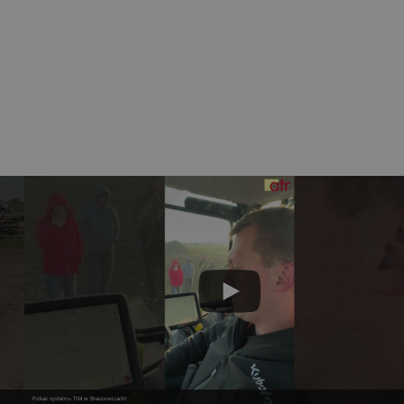
Pokaz systemu TIM w Braszowicach!