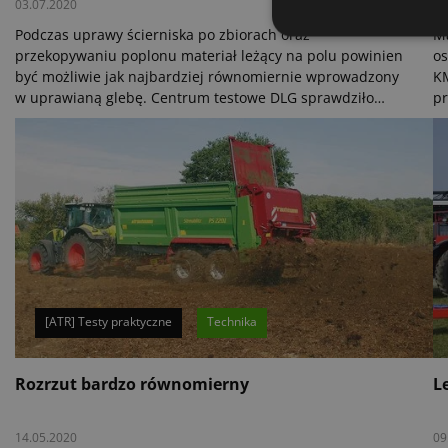
03.07.2020
12
Podczas uprawy ścierniska po zbiorach oraz
Ma
przekopywaniu poplonu materiał leżący na polu powinien
os
być możliwie jak najbardziej równomiernie wprowadzony
KM
w uprawianą glebę. Centrum testowe DLG sprawdziło
pr
działanie lekkiego kultywatora firmy Kuhn w obu tych
pr
zabiegach.
[ATR] Testy praktyczne
Technika
Rozrzut bardzo równomierny
L
14.05.2020
09