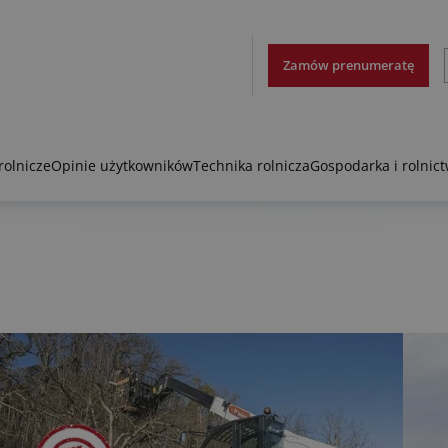
Zamów prenumeratę
rolnicze
Opinie użytkowników
Technika rolnicza
Gospodarka i rolnic