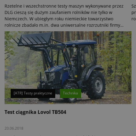
Rzetelne i wszechstronne testy maszyn wykonywane przez
Sz
DLG cieszą się dużym zaufaniem rolników nie tylko w
pr
Niemczech. W ubiegłym roku niemieckie towarzystwo
ro
rolnicze zbadało m.in. dwa uniwersalne rozrzutniki firmy
Strautmann pod kątem równomierności rozprowadzania
nawozu organicznego. Testy potwierdziły deklarowaną
przez producenta wysoką jakość pracy obu maszyn.
[ATR] Testy praktyczne
Technika
Test ciągnika Lovol TB504
20.06.2018