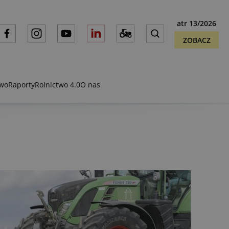
atr 13/2026
ZOBACZ
two
Raporty
Rolnictwo 4.0
O nas