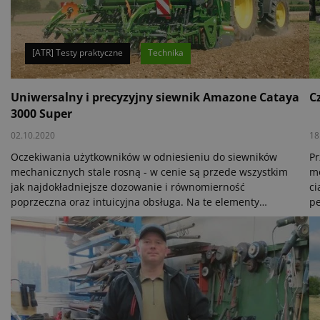
[ATR] Testy praktyczne
Technika
Uniwersalny i precyzyjny siewnik Amazone Cataya
C
3000 Super
02.10.2020
18
Oczekiwania użytkowników w odniesieniu do siewników
Pr
mechanicznych stale rosną - w cenie są przede wszystkim
mo
jak najdokładniejsze dozowanie i równomierność
ci
poprzeczna oraz intuicyjna obsługa. Na te elementy
pe
spoglądali również pracownicy Ośrodka Testowego DLG,
ró
którzy w sierpniu, wrześniu i październiku 2017 r.
pr
gruntownie przetestowali siewnik mechaniczny firmy
do
Amazone - Cataya 3000 Super półzawieszany na
kultywatorze wirnikowym KX 3001.