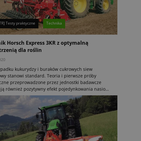
TR] Testy praktyczne
Technika
ik Horsch Express 3KR z optymalną
trzenią dla roślin
020
padku kukurydzy i buraków cukrowych siew
wy stanowi standard. Teoria i pierwsze próby
czne przeprowadzone przez jednostki badawcze
ją również pozytywny efekt pojedynkowania nasion
Horsch jest jednym z pionierów tej idei. Siewnik
tyczny Express 3KR z opcją o nazwie
erSystem to pierwszy praktyczny system tego typu,
any przez DLG.