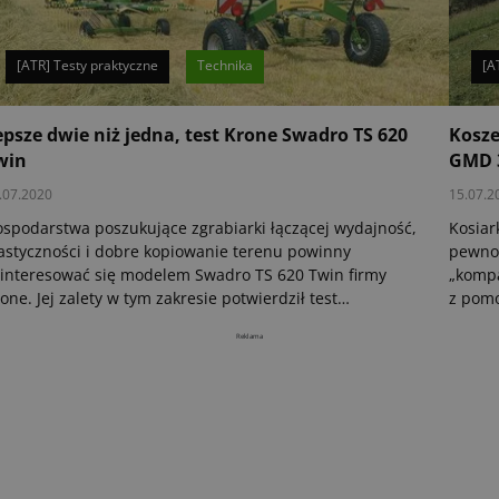
[ATR] Testy praktyczne
Technika
[A
epsze dwie niż jedna, test Krone Swadro TS 620
Kosze
win
GMD 
.07.2020
15.07.2
spodarstwa poszukujące zgrabiarki łączącej wydajność,
Kosiar
astyczności i dobre kopiowanie terenu powinny
pewnoś
interesować się modelem Swadro TS 620 Twin firmy
„kompa
one. Jej zalety w tym zakresie potwierdził test
z pomo
zeprowadzony od kwietnia do października ubiegłego
ciągni
Reklama
ku przez magazyn eilbote.
maszyn