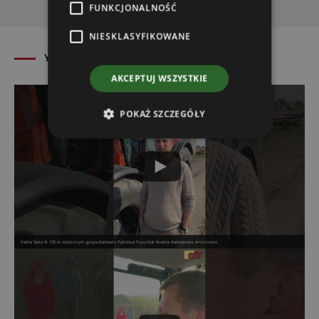
FUNKCJONALNOŚĆ
NIESKLASYFIKOWANE
YouTube atrexpress
zobacz więcej
AKCEPTUJ WSZYSTKIE
POKAŻ SZCZEGÓŁY
Valtra Serie N 135 w rodzinnym gospodarstwie Państwa Pszonka! #valtra #atrexpress #rolnictwo