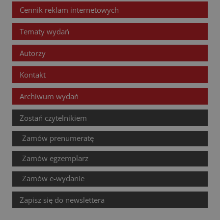
Cennik reklam internetowych
Tematy wydań
Autorzy
Kontakt
Archiwum wydań
Zostań czytelnikiem
Zamów prenumeratę
Zamów egzemplarz
Zamów e-wydanie
Zapisz się do newslettera