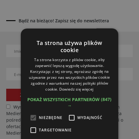
Bądź na bieżąco! Zapisz się do newslettera
Ta strona używa plików
cookie
Ta strona korzysta z plików cookie, aby
zapewnić lepszą wygodę użytkowania.
Korzystając z tej strony, wyrażasz zgodę na
używanie przez nas wszystkich plików cookie
zgodnie z warunkami naszej polityki plików
cookie.
Dowiedz się więcej
POKAŻ WSZYSTKICH PARTNERÓW
(847)
→
Wyrażam zgodę na otrzymywanie od Boomgaarden
Medien Sp. z o.o. treści marketingowych (newsletter) za
NIEZBĘDNE
WYDAJNOŚĆ
pośrednictwem poczty elektronicznej w tym informacji o
ofertach specjalnych dotyczących firmy Boomgaarden
TARGETOWANIE
Medien Sp. z o.o. oraz jej kontrahentów.