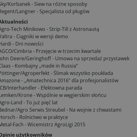
Sky/Korbanek - Siew na różne sposoby
Regent/Langner - Specjalista od pługów
Aktualności
Agro-Tech Minikowo - Strip-Till z Astronautą
Valtra - Ciągniki w wersji demo
Hardi - Dni nowości
AGCO/Cimbria - Przejęcie w trzecim kwartale
John Deere/Geringhoff - Umowa na sprzedaż przystawek
Claas - Kombajny „made in Russia”
Pöttinger/Agroperfekt - Ślimak wszystko poukłada
Amazone - „Amatechnica 2016” dla profesjonalistów
JCB/Interhandler - Efektowna parada
Lemken/Krone - Wspólnie w węgierskim słońcu
Agro-Land - To już pięć lat
Bednar/Agro Serwis Streubel - Na wojnie z chwastami
Horsch - Rolnictwo w praktyce
Metal-Fach - Wicemistrz AgroLigi 2015
Opinie użytkowników