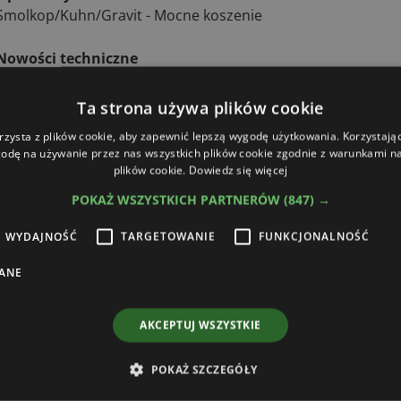
Smolkop/Kuhn/Gravit - Mocne koszenie
Nowości techniczne
Unia Group - Szybki Fenix
Pneusej - Nie w operze lecz na polu
Ta strona używa plików cookie
Armasz Arkadiusz Leciejewski - Zgrabiarki z Pakosławia
rzysta z plików cookie, aby zapewnić lepszą wygodę użytkowania. Korzystając 
Müller Elektronik - Nowe funkcje terminali
odę na używanie przez nas wszystkich plików cookie zgodnie z warunkami nas
Agro Sadki/Bogart - Najlepszy przyjaciel rolnika
plików cookie.
Dowiedz się więcej
Miedema/APH Group - Ziemniaczane koryta
POKAŻ WSZYSTKICH PARTNERÓW
(847) →
WYDAJNOŚĆ
TARGETOWANIE
FUNKCJONALNOŚĆ
ANE
AKCEPTUJ WSZYSTKIE
POKAŻ SZCZEGÓŁY