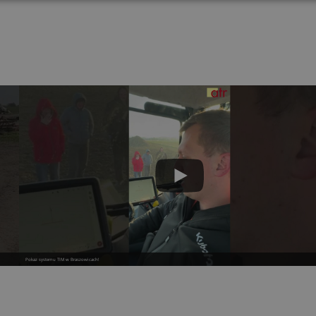
Pokaz systemu TIM w Braszowicach!