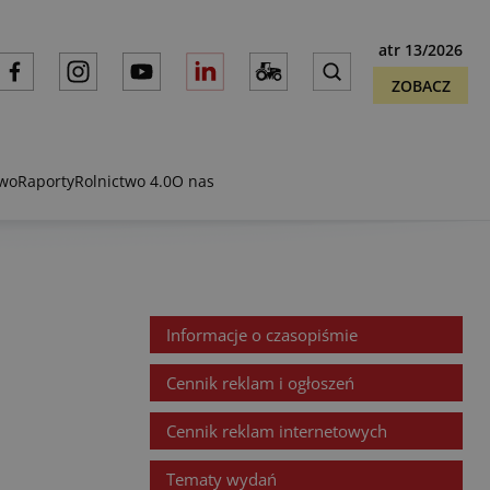
atr 13/2026
ZOBACZ
two
Raporty
Rolnictwo 4.0
O nas
Informacje o czasopiśmie
Cennik reklam i ogłoszeń
Cennik reklam internetowych
Tematy wydań