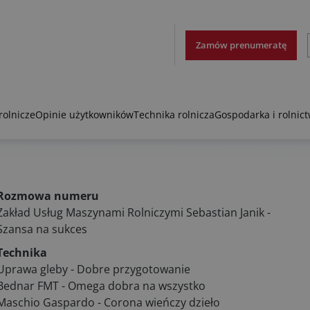
Zamów prenumeratę
rolnicze
Opinie użytkowników
Technika rolnicza
Gospodarka i rolnic
Rozmowa numeru
Zakład Usług Maszynami Rolniczymi Sebastian Janik -
Szansa na sukces
Technika
Uprawa gleby - Dobre przygotowanie
Bednar FMT - Omega dobra na wszystko
Maschio Gaspardo - Corona wieńczy dzieło