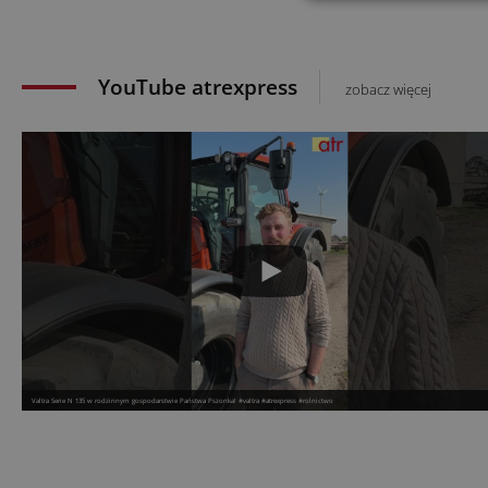
YouTube atrexpress
zobacz więcej
Valtra Serie N 135 w rodzinnym gospodarstwie Państwa Pszonka! #valtra #atrexpress #rolnictwo