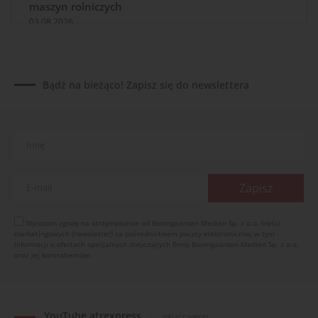
maszyn rolniczych
03.08.2026
Kverneland Tersus 4000: trzy nowe kosiarki
bijakowe
03.08.2026
Bądź na bieżąco! Zapisz się do newslettera
Rzepak hybrydowy: sposób na wyższą rentowność
02.08.2026
Europejski przemysł maszyn rolniczych w recesji
01.08.2026
Elektryczne maszyny terenowe: 3 kluczowe trendy
31.07.2026
Kukurydza w Polsce: aktualny stan plantacji
30.07.2026
Wyrażam zgodę na otrzymywanie od Boomgaarden Medien Sp. z o.o. treści
marketingowych (newsletter) za pośrednictwem poczty elektronicznej w tym
Amazone ZG-TX precyzyjniejszy rozsiewacz
informacji o ofertach specjalnych dotyczących firmy Boomgaarden Medien Sp. z o.o.
oraz jej kontrahentów.
29.07.2026
YouTube atrexpress
zobacz więcej