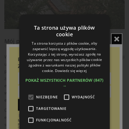
Ta strona używa plików
cookie
Mój prąd w wersji 4.0
Ta strona korzysta z plików cookie, aby
zapewnić lepszą wygodę użytkowania.
Korzystając z tej strony, wyrażasz zgodę na
Według Ministerstwa Klimatu i Środowiska, wysokość dotacji
Bądź na bieżąco!
używanie przez nas wszystkich plików cookie
uzależniona będzie od zakresu rzeczowego inwestycji
zgodnie z warunkami naszej polityki plików
Zapisz się do newslettera
cookie.
Dowiedz się więcej
przedstawionego do dofinansowania. Premiowany będzie
zakup i montaż instalacji fotowoltaicznej z dodatkowym
POKAŻ WSZYSTKICH PARTNERÓW
(847)
→
elementem umożliwiającym wzrost autokonsumpcji
wytworzonej energii elektrycznej oraz zwiększenie poziomu
NIEZBĘDNE
WYDAJNOŚĆ
efektywności energetycznej.
Zapisz
TARGETOWANIE
O możliwość ubiegania się o dofinansowanie dodatkowych
Wyrażam zgodę na otrzymywanie od Boomgaarden
elementów (ładowarek, magazynów energii/ciepła/chłodu,
FUNKCJONALNOŚĆ
Medien Sp. z o.o. treści marketingowych (newsletter) za
pośrednictwem poczty elektronicznej w tym informacji
systemów zarządzania energią) będą mogli ubiegać się też
o ofertach specjalnych dotyczących firmy Boomgaarden