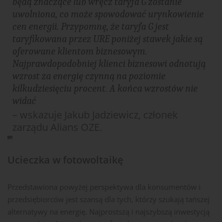
będą znaczące lub wręcz taryfa G zostanie
uwolniona, co może spowodować urynkowienie
cen energii. Przypomnę, że taryfa G jest
taryfikowana przez URE poniżej stawek jakie są
oferowane klientom biznesowym.
Najprawdopodobniej klienci biznesowi odnotują
wzrost za energię czynną na poziomie
kilkudziesięciu procent. A końca wzrostów nie
widać
– wskazuje Jakub Jadziewicz, członek
zarządu Alians OZE.
Ucieczka w fotowoltaikę
Przedstawiona powyżej perspektywa dla konsumentów i
przedsiębiorców jest szansą dla tych, którzy szukają tańszej
alternatywy na energię. Najprostszą i najszybszą inwestycją