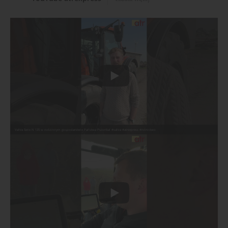
Valtra Serie N 135 w rodzinnym gospodarstwie Państwa Pszonka! #valtra #atrexpress #rolnictwo