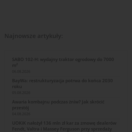
Najnowsze artykuły:
SABO 102-H: wydajny traktor ogrodowy do 7000
m²
06.08.2026
BayWa: restrukturyzacja potrwa do końca 2030
roku
05.08.2026
Awaria kombajnu podczas żniw? Jak skrócić
przestój
04.08.2026
UOKiK nałożył 136 mln zł kar za zmowę dealerów
Fendt, Valtra i Massey Ferguson przy sprzedaży