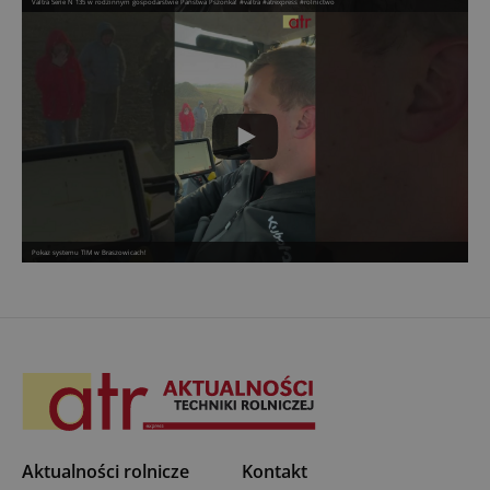
Valtra Serie N 135 w rodzinnym gospodarstwie Państwa Pszonka! #valtra #atrexpress #rolnictwo
Pokaz systemu TIM w Braszowicach!
Aktualności rolnicze
Kontakt