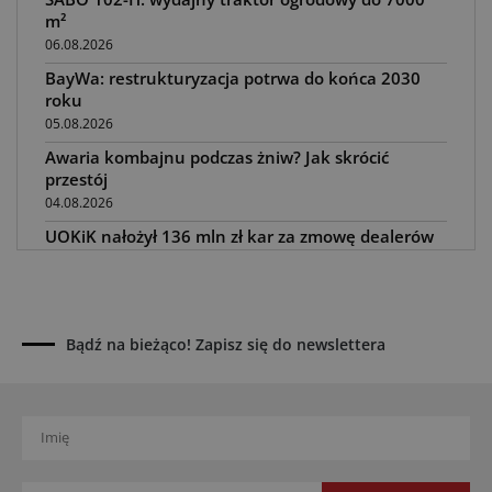
m²
06.08.2026
BayWa: restrukturyzacja potrwa do końca 2030
roku
05.08.2026
Awaria kombajnu podczas żniw? Jak skrócić
przestój
04.08.2026
UOKiK nałożył 136 mln zł kar za zmowę dealerów
Fendt, Valtra i Massey Ferguson przy sprzedaży
maszyn rolniczych
03.08.2026
Kverneland Tersus 4000: trzy nowe kosiarki
Bądź na bieżąco! Zapisz się do newslettera
bijakowe
03.08.2026
Rzepak hybrydowy: sposób na wyższą rentowność
02.08.2026
Europejski przemysł maszyn rolniczych w recesji