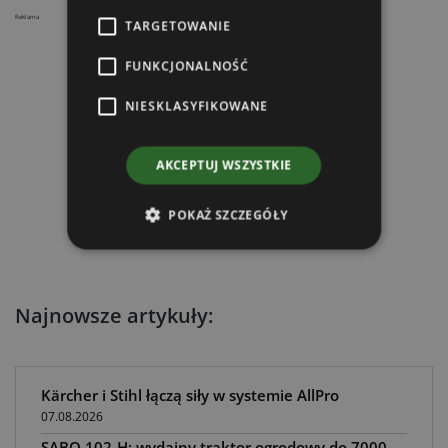
Reklama
TARGETOWANIE
FUNKCJONALNOŚĆ
NIESKLASYFIKOWANE
AKCEPTUJ WSZYSTKIE
POKAŻ SZCZEGÓŁY
Najnowsze artykuły:
Kärcher i Stihl łączą siły w systemie AllPro
07.08.2026
SABO 102-H: wydajny traktor ogrodowy do 7000