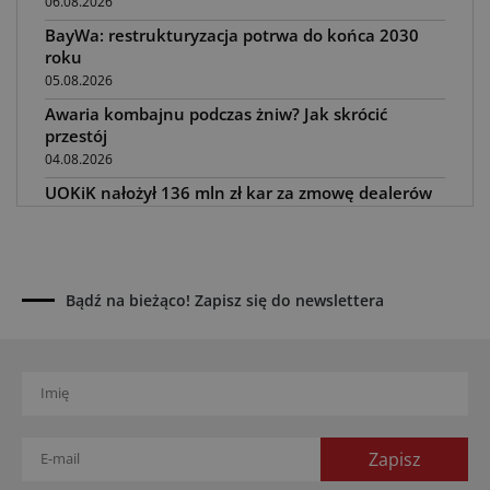
06.08.2026
BayWa: restrukturyzacja potrwa do końca 2030
roku
05.08.2026
Awaria kombajnu podczas żniw? Jak skrócić
przestój
04.08.2026
UOKiK nałożył 136 mln zł kar za zmowę dealerów
Fendt, Valtra i Massey Ferguson przy sprzedaży
maszyn rolniczych
03.08.2026
Kverneland Tersus 4000: trzy nowe kosiarki
Bądź na bieżąco! Zapisz się do newslettera
bijakowe
03.08.2026
Rzepak hybrydowy: sposób na wyższą rentowność
02.08.2026
Europejski przemysł maszyn rolniczych w recesji
01.08.2026
Elektryczne maszyny terenowe: 3 kluczowe trendy