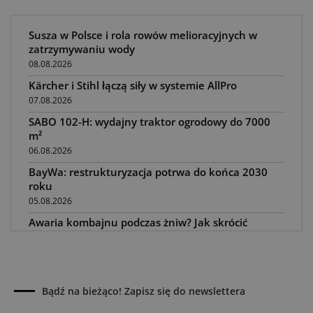
Susza w Polsce i rola rowów melioracyjnych w
zatrzymywaniu wody
08.08.2026
Kärcher i Stihl łączą siły w systemie AllPro
07.08.2026
SABO 102-H: wydajny traktor ogrodowy do 7000
m²
06.08.2026
BayWa: restrukturyzacja potrwa do końca 2030
roku
05.08.2026
Awaria kombajnu podczas żniw? Jak skrócić
przestój
04.08.2026
UOKiK nałożył 136 mln zł kar za zmowę dealerów
Fendt, Valtra i Massey Ferguson przy sprzedaży
Bądź na bieżąco! Zapisz się do newslettera
maszyn rolniczych