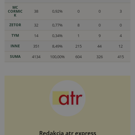
MC
38
0,92%
0
0
3
CORMIC
K
ZETOR
32
0,77%
8
0
0
TYM
14
0,34%
1
9
4
INNE
351
8,49%
215
44
12
SUMA
4134
100,00%
604
326
415
Redakcja atr express