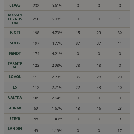
CLAAS
232
5,61%
0
0
0
MASSEY
210
5,08%
0
0
1
FERGUS
ON
KIOTI
198
4,79%
15
23
80
SOLIS
197
4,77%
87
37
41
FENDT
174
4,21%
0
0
0
FARMTR
123
2,98%
78
18
0
AC
LOVOL
113
2,73%
35
28
20
LS
112
2,71%
22
43
40
VALTRA
109
2,64%
0
0
0
AUPAX
69
1,67%
13
16
23
STEYR
58
1,40%
0
0
3
LANDIN
49
1,19%
0
0
17
I