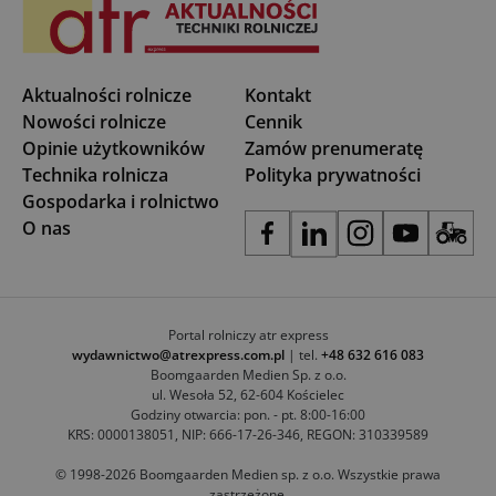
Aktualności rolnicze
Kontakt
Nowości rolnicze
Cennik
Opinie użytkowników
Zamów prenumeratę
Technika rolnicza
Polityka prywatności
Gospodarka i rolnictwo
O nas
Portal rolniczy atr express
wydawnictwo@atrexpress.com.pl
| tel.
+48 632 616 083
Boomgaarden Medien Sp. z o.o.
ul. Wesoła 52, 62-604 Kościelec
Godziny otwarcia: pon. - pt. 8:00-16:00
KRS: 0000138051, NIP: 666-17-26-346, REGON: 310339589
© 1998-2026 Boomgaarden Medien sp. z o.o. Wszystkie prawa
zastrzeżone.