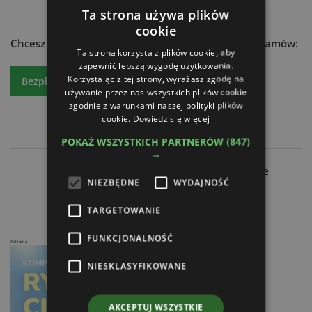
Ta strona używa plików
cookie
Chcesz dowiedzieć się więcej?
Czytaj atr express - zamów:
Ta strona korzysta z plików cookie, aby
zapewnić lepszą wygodę użytkowania.
Korzystając z tej strony, wyrażasz zgodę na
Bezpłatny egzemplarz
Prenumeratę
używanie przez nas wszystkich plików cookie
zgodnie z warunkami naszej polityki plików
cookie.
Dowiedz się więcej
POKAŻ WSZYSTKICH PARTNERÓW
(847)
→
PGB otworzyła 22 biogazownię w Długoszynie
NIEZBĘDNE
WYDAJNOŚĆ
Ceny rolne w maju 2026: spadek o 16,2% r/r
TARGETOWANIE
FUNKCJONALNOŚĆ
Reklama
NIESKLASYFIKOWANE
AKCEPTUJ WSZYSTKIE