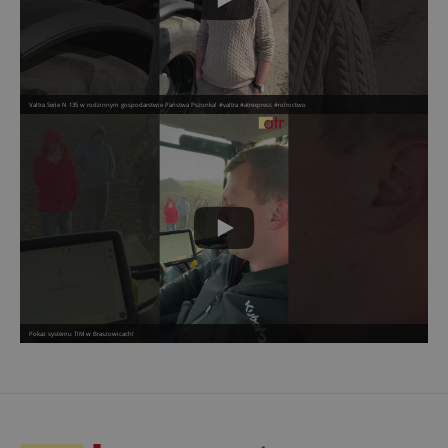
Valtra Serie N 135 w rodzinnym gospodarstwie Państwa Pszonka! #valtra #atrexpress #rolnictwo
Pokaz systemu TIM w Braszowicach!