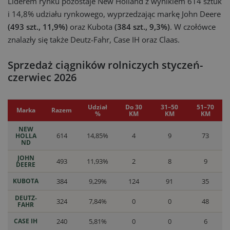
Liderem rynku pozostaje New Holland z wynikiem 614 sztuk
i 14,8% udziału rynkowego, wyprzedzając markę John Deere
(493 szt., 11,9%)
oraz Kubota
(384 szt., 9,3%)
. W czołówce
znalazły się także Deutz-Fahr, Case IH oraz Claas.
Sprzedaż ciągników rolniczych styczeń-
czerwiec 2026
Udział
Do 30
31–50
51–70
Marka
Razem
%
KM
KM
KM
NEW
614
14,85%
4
9
73
HOLLA
ND
JOHN
493
11,93%
2
8
9
DEERE
KUBOTA
384
9,29%
124
91
35
DEUTZ-
324
7,84%
0
0
48
FAHR
CASE IH
240
5,81%
0
0
6