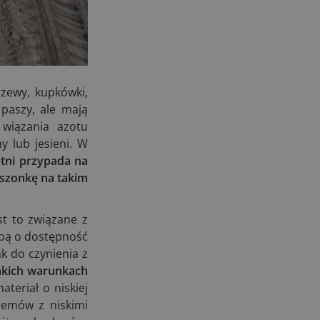
04.08.2026
UOKiK nałożył 136 mln zł kar za
zmowę dealerów Fendt, Valtra i
Massey Ferguson przy sprzedaży
maszyn rolniczych
rzewy, kupkówki,
03.08.2026
 paszy, ale mają
Kverneland Tersus 4000: trzy nowe
wiązania azotu
kosiarki bijakowe
y lub jesieni. W
03.08.2026
tatni przypada na
Rzepak hybrydowy: sposób na
iszonkę na takim
wyższą rentowność
02.08.2026
st to związane z
Europejski przemysł maszyn
rolniczych w recesji
obą o dostępność
01.08.2026
k do czynienia z
kich warunkach
Elektryczne maszyny terenowe: 3
kluczowe trendy
teriał o niskiej
31.07.2026
blemów z niskimi