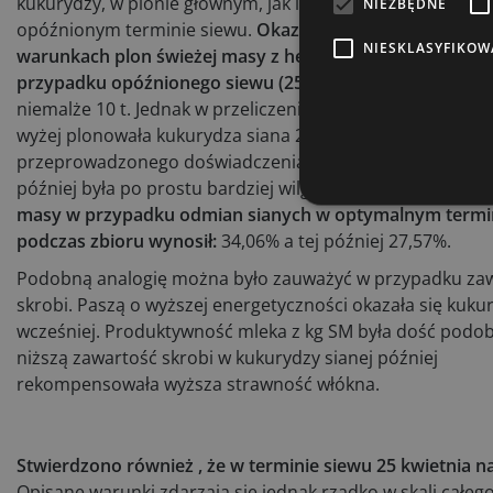
kukurydzy, w plonie głównym, jak i dla drugiej uprawy w
NIEZBĘDNE
opóźnionym terminie siewu.
Okazało się, że przy idealny
NIESKLASYFIKOW
warunkach plon świeżej masy z hektara jest nawet wyżs
przypadku opóźnionego siewu (25 maja)
. Różnica w plon
niemalże 10 t. Jednak w przeliczeniu na plon suchej masy 
wyżej plonowała kukurydza siana 22 kwietnia. Wyniki
przeprowadzonego doświadczenia są logiczne – kukurydz
później była po prostu bardziej wilgotna.
Średni poziom s
masy w przypadku odmian sianych w optymalnym termi
podczas zbioru wynosił:
34,06% a tej później 27,57%.
Podobną analogię można było zauważyć w przypadku zaw
skrobi. Paszą o wyższej energetyczności okazała się kuku
wcześniej. Produktywność mleka z kg SM była dość podo
niższą zawartość skrobi w kukurydzy sianej później
rekompensowała wyższa strawność włókna.
Stwierdzono również , że w terminie siewu 25 kwietnia 
Opisane warunki zdarzają się jednak rzadko w skali całeg