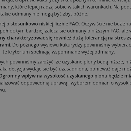
miany, które lepiej radzą sobie w takich warunkach. Na pod
takie odmiany nie mogą być zbyt późne.
j o stosunkowo niskiej liczbie FAO
. Oczywiście nie bez zn
 północ tym bardziej zaleca się odmiany o niższym FAO, ale
y charakteryzować się również dużą tolerancją na stres z
rami
. Do późnego wysiewu kukurydzy powinniśmy wybierać 
 te kryterium spełniają wspomniane wyżej odmiany.
ch powinniśmy założyć, że uzyskane plony będą niższe, ni
aka decyzja wydaje się być uzasadniona, ponieważ daje mo
Ogromny wpływ na wysokość uzyskanego plonu będzie mia
lizować odpowiednią uprawą i wyborem odmian o wysokiej 
wu.