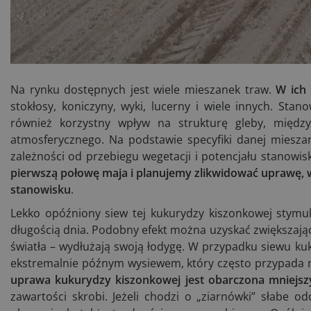
Na rynku dostępnych jest wiele mieszanek traw.
W ich 
stokłosy, koniczyny, wyki, lucerny i wiele innych. Sta
również korzystny wpływ na strukturę gleby, międz
atmosferycznego. Na podstawie specyfiki danej mieszan
zależności od przebiegu wegetacji i potencjału stanow
pierwszą połowę maja i planujemy zlikwidować uprawę, 
stanowisku
.
Lekko opóźniony siew tej kukurydzy kiszonkowej stymuluje
długością dnia. Podobny efekt można uzyskać zwiększaj
światła – wydłużają swoją łodygę. W przypadku siewu k
ekstremalnie późnym wysiewem, który często przypada n
uprawa kukurydzy kiszonkowej jest obarczona mniejsz
zawartości skrobi. Jeżeli chodzi o „ziarnówki” słabe 