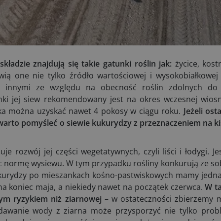
składzie znajdują się takie gatunki roślin jak:
życice, kost
nowią one nie tylko źródło wartościowej i wysokobiałkowej
y innymi ze względu na obecność roślin zdolnych do 
ki jej siew rekomendowany jest na okres wczesnej wiosn
iska można uzyskać nawet 4 pokosy w ciągu roku.
Jeżeli os
warto pomyśleć o siewie kukurydzy z przeznaczeniem na k
 rozwój jej części wegetatywnych, czyli liści i łodygi. Je
ąc normę wysiewu. W tym przypadku rośliny konkurują ze s
ukurydzy po mieszankach kośno-pastwiskowych mamy jedna
a koniec maja, a niekiedy nawet na początek czerwca.
W ta
ym ryzykiem niż ziarnowej
– w ostateczności zbierzemy ma
oddawanie wody z ziarna może przysporzyć nie tylko pro