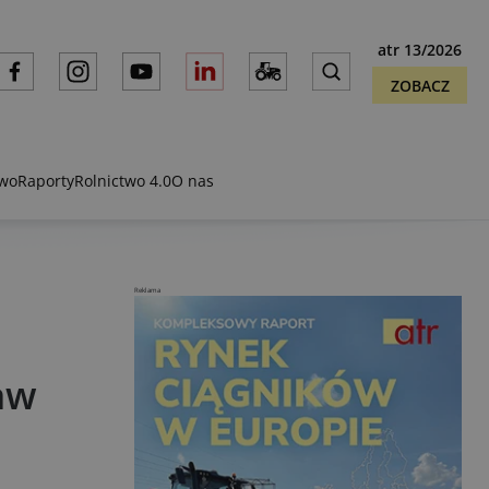
atr 13/2026
ZOBACZ
two
Raporty
Rolnictwo 4.0
O nas
Reklama
aw