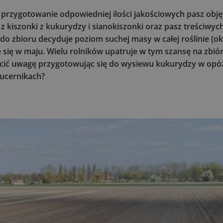
t przygotowanie odpowiedniej ilości jakościowych pasz obj
 kiszonki z kukurydzy i sianokiszonki oraz pasz treściwych
o zbioru decyduje poziom suchej masy w całej roślinie (ok 
 się w maju. Wielu rolników upatruje w tym szansę na zbió
rócić uwagę przygotowując się do wysiewu kukurydzy w op
lucernikach?