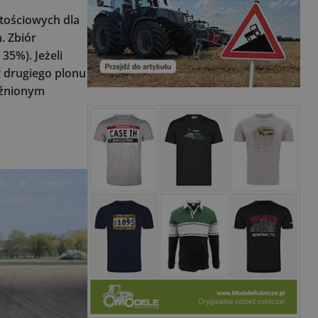
ętościowych dla
. Zbiór
35%). Jeżeli
r drugiego plonu
óźnionym