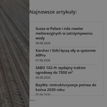
Najnowsze artykuły:
Susza w Polsce i rola rowów
melioracyjnych w zatrzymywaniu
wody
08.08.2026
Kärcher i Stihl łączą siły w systemie
AllPro
07.08.2026
SABO 102-H: wydajny traktor
ogrodowy do 7000 m²
06.08.2026
BayWa: restrukturyzacja potrwa do
końca 2030 roku
05.08.2026
Reklama
Awaria kombajnu podczas żniw?
Jak skrócić przestój