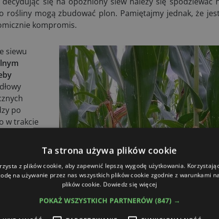
 decydując się na opóźniony siew należy się spodziewać 
o rośliny mogą zbudować plon. Pamiętajmy jednak, że jest
nomicznie kompromis.
e siewu
alnym
eby
idłowy
cznych
dzy po
o w trakcie
Ta strona używa plików cookie
ody w
rzysta z plików cookie, aby zapewnić lepszą wygodę użytkowania. Korzystając 
ednia
odę na używanie przez nas wszystkich plików cookie zgodnie z warunkami nas
plików cookie.
Dowiedz się więcej
łego okresu
POKAŻ WSZYSTKICH PARTNERÓW
(847) →
wy