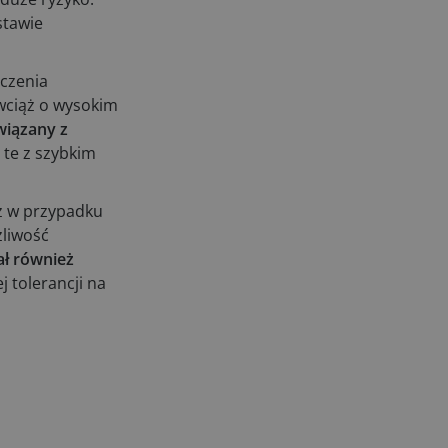
stawie
aczenia
 wciąż o wysokim
wiązany z
te z szybkim
ż w przypadku
żliwość
ł również
tolerancji na