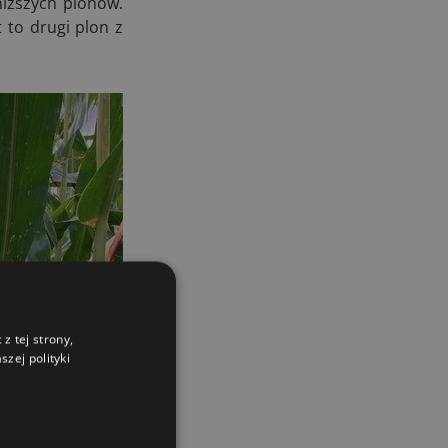
niższych plonów.
 to drugi plon z
z tej strony,
zej polityki