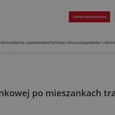
Zamów prenumeratę
rolnicze
Opinie użytkowników
Technika rolnicza
Gospodarka i rolnic
onkowej po mieszankach tr