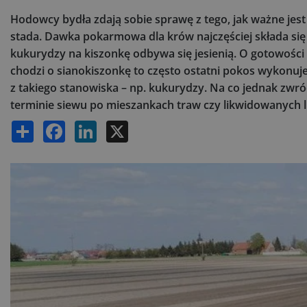
Hodowcy bydła zdają sobie sprawę z tego, jak ważne jes
stada. Dawka pokarmowa dla krów najczęściej składa się z
kukurydzy na kiszonkę odbywa się jesienią. O gotowości d
chodzi o sianokiszonkę to często ostatni pokos wykonuje
z takiego stanowiska – np. kukurydzy. Na co jednak zw
terminie siewu po mieszankach traw czy likwidowanych 
Share
Facebook
LinkedIn
X