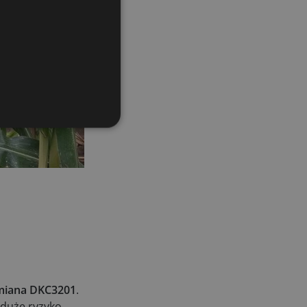
dmiana DKC3201
.
 duże ryzyko.