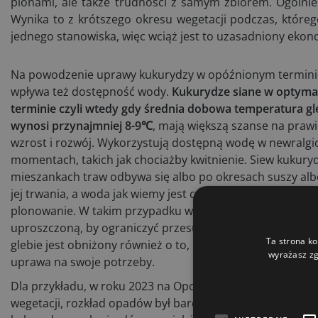
plonami, ale także trudności z samym zbiorem. Ogólnie
Wynika to z krótszego okresu wegetacji podczas, któreg
jednego stanowiska, więc wciąż jest to uzasadniony eko
Na powodzenie uprawy kukurydzy w opóźnionym termini
wpływa też dostępność wody.
Kukurydze siane w optym
terminie czyli wtedy gdy średnia dobowa temperatura gl
wynosi przynajmniej 8-9℃
, mają większą szanse na praw
wzrost i rozwój. Wykorzystują dostępną wodę w newralgi
momentach, takich jak chociażby kwitnienie. Siew kukury
mieszankach traw odbywa się albo po okresach suszy alb
jej trwania, a woda jak wiemy jest czynnikiem limitującym
plonowanie. W takim przypadku warto rozważyć uprawę
uproszczoną, by ograniczyć przesuszanie gleby. Bilans w
Ta strona ko
glebie jest obniżony również o to, co wykorzystała poprz
wyrażasz zg
uprawa na swoje potrzeby.
Dla przykładu, w roku 2023 na Opolszczyźnie podczas ca
wegetacji, rozkład opadów był bardzo korzystny dla upra