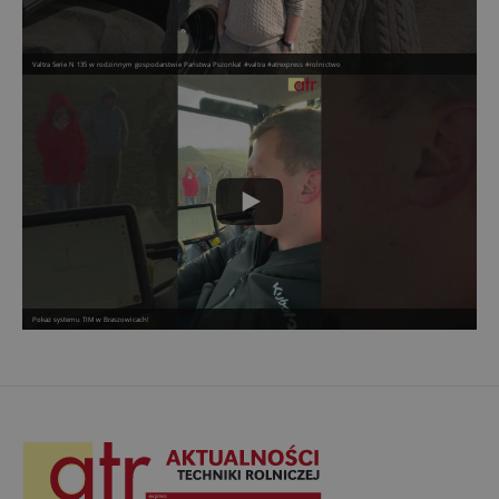
Valtra Serie N 135 w rodzinnym gospodarstwie Państwa Pszonka! #valtra #atrexpress #rolnictwo
Pokaz systemu TIM w Braszowicach!