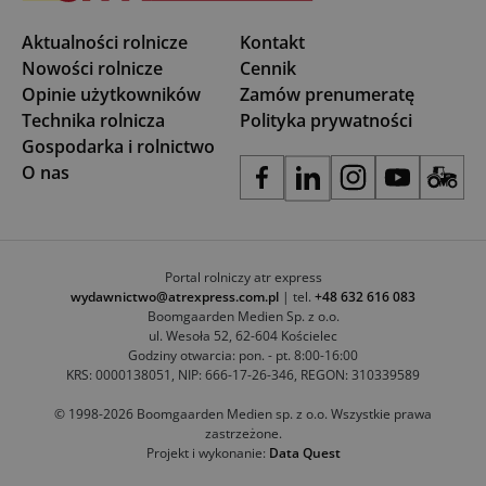
Aktualności rolnicze
Kontakt
Nowości rolnicze
Cennik
Opinie użytkowników
Zamów prenumeratę
Technika rolnicza
Polityka prywatności
Gospodarka i rolnictwo
O nas
Portal rolniczy atr express
wydawnictwo@atrexpress.com.pl
| tel.
+48 632 616 083
Boomgaarden Medien Sp. z o.o.
ul. Wesoła 52, 62-604 Kościelec
Godziny otwarcia: pon. - pt. 8:00-16:00
KRS: 0000138051, NIP: 666-17-26-346, REGON: 310339589
© 1998-2026 Boomgaarden Medien sp. z o.o. Wszystkie prawa
zastrzeżone.
Projekt i wykonanie:
Data Quest