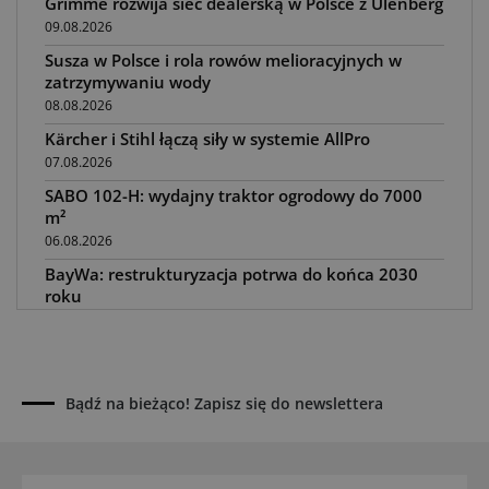
Grimme rozwija sieć dealerską w Polsce z Ulenberg
09.08.2026
Susza w Polsce i rola rowów melioracyjnych w
zatrzymywaniu wody
08.08.2026
Kärcher i Stihl łączą siły w systemie AllPro
07.08.2026
SABO 102-H: wydajny traktor ogrodowy do 7000
m²
06.08.2026
BayWa: restrukturyzacja potrwa do końca 2030
roku
05.08.2026
Awaria kombajnu podczas żniw? Jak skrócić
przestój
04.08.2026
Bądź na bieżąco! Zapisz się do newslettera
UOKiK nałożył 136 mln zł kar za zmowę dealerów
Fendt, Valtra i Massey Ferguson przy sprzedaży
maszyn rolniczych