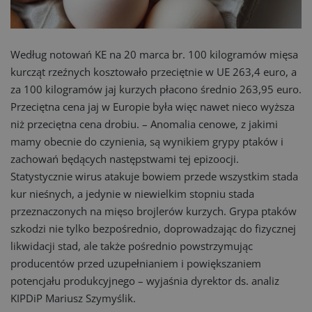
Według notowań KE na 20 marca br. 100 kilogramów mięsa
kurcząt rzeźnych kosztowało przeciętnie w UE 263,4 euro, a
za 100 kilogramów jaj kurzych płacono średnio 263,95 euro.
Przeciętna cena jaj w Europie była więc nawet nieco wyższa
niż przeciętna cena drobiu. – Anomalia cenowe, z jakimi
mamy obecnie do czynienia, są wynikiem grypy ptaków i
zachowań będących następstwami tej epizoocji.
Statystycznie wirus atakuje bowiem przede wszystkim stada
kur nieśnych, a jedynie w niewielkim stopniu stada
przeznaczonych na mięso brojlerów kurzych. Grypa ptaków
szkodzi nie tylko bezpośrednio, doprowadzając do fizycznej
likwidacji stad, ale także pośrednio powstrzymując
producentów przed uzupełnianiem i powiększaniem
potencjału produkcyjnego – wyjaśnia dyrektor ds. analiz
KIPDiP Mariusz Szymyślik.