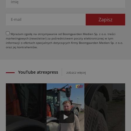
03.08.2026
Kverneland Tersus 4000: trzy nowe kosiarki
bijakowe
03.08.2026
Rzepak hybrydowy: sposób na wyższą rentowność
Wyrażam zgodę na otrzymywanie od Boomgaarden Medien Sp. z o.o. treści
marketingowych (newsletter) za pośrednictwem poczty elektronicznej w tym
02.08.2026
informacji o ofertach specjalnych dotyczących firmy Boomgaarden Medien Sp. z o.o.
Europejski przemysł maszyn rolniczych w recesji
oraz jej kontrahentów.
01.08.2026
YouTube atrexpress
zobacz więcej