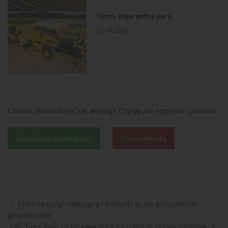
Firma Ropa pełną parą
02.09.2020
Chcesz dowiedzieć się więcej?
Czytaj atr express - zamów:
Bezpłatny egzemplarz
Prenumeratę
Erste Leasing - maszyny i budynki wciąż priorytetem
gospodarstw
GRI Tires daje 10 lat gwarancji na rolnicze opony radialne