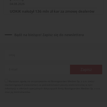
04.08.2026
UOKiK nałożył 136 mln zł kar za zmowę dealerów
Fendt, Valtra i Massey Ferguson przy sprzedaży
maszyn rolniczych
03.08.2026
Kverneland Tersus 4000: trzy nowe kosiarki
Bądź na bieżąco! Zapisz się do newslettera
bijakowe
03.08.2026
Rzepak hybrydowy: sposób na wyższą rentowność
02.08.2026
Europejski przemysł maszyn rolniczych w recesji
01.08.2026
Elektryczne maszyny terenowe: 3 kluczowe trendy
31.07.2026
Wyrażam zgodę na otrzymywanie od Boomgaarden Medien Sp. z o.o. treści
marketingowych (newsletter) za pośrednictwem poczty elektronicznej w tym
Kukurydza w Polsce: aktualny stan plantacji
informacji o ofertach specjalnych dotyczących firmy Boomgaarden Medien Sp. z o.o.
oraz jej kontrahentów.
30.07.2026