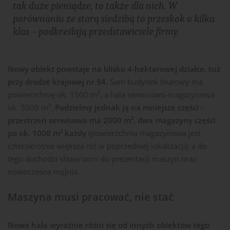
tak duże pieniądze, to także dla nich. W
porównaniu ze starą siedzibą to przeskok o kilka
klas –
podkreślają przedstawiciele firmy.
Nowy obiekt powstaje na blisko 4-hektarowej działce, tuż
przy drodze krajowej nr 94.
Sam budynek biurowy ma
powierzchnię ok. 1500 m², a hala serwisowo-magazynowa
ok. 5000 m².
Podzielmy jednak ją na mniejsze części -
przestrzeń serwisowa ma 2000 m², dwa magazyny części
po ok. 1000 m² każdy
(powierzchnia magazynowa jest
czterokrotnie większa niż w poprzedniej lokalizacji), a do
tego dochodzi showroom do prezentacji maszyn oraz
nowoczesna myjnia.
Maszyna musi pracować, nie stać
Nowa hala wyraźnie różni się od innych obiektów tego