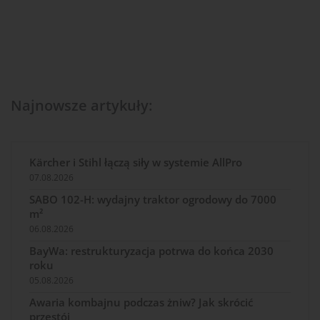
Najnowsze artykuły:
Kärcher i Stihl łączą siły w systemie AllPro
07.08.2026
SABO 102-H: wydajny traktor ogrodowy do 7000
m²
06.08.2026
BayWa: restrukturyzacja potrwa do końca 2030
roku
05.08.2026
Awaria kombajnu podczas żniw? Jak skrócić
przestój