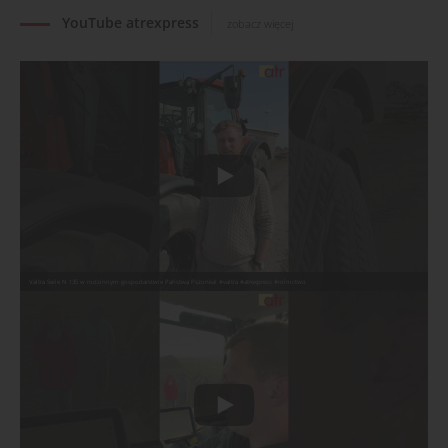
YouTube atrexpress
zobacz więcej
Valtra Serie N 135 w rodzinnym gospodarstwie Państwa Pszonka! #valtra #atrexpress #rolnictwo