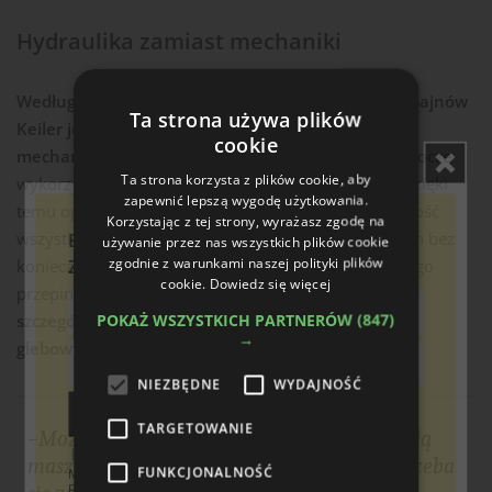
Hydraulika zamiast mechaniki
Według niego, jedną z największych przewag kombajnów
Ta strona używa plików
Keiler jest wyeliminowanie klasycznych napędów
cookie
mechanicznych.
Wszystkie najważniejsze układy robocze
Ta strona korzysta z plików cookie, aby
wykorzystują hydrostatyczne napędy hydrauliczne.
Dzięki
zapewnić lepszą wygodę użytkowania.
temu operator może bezstopniowo regulować prędkość
Korzystając z tej strony, wyrażasz zgodę na
wszystkich taśm, separatorów i układów czyszczących bez
Bądź na bieżąco!
używanie przez nas wszystkich plików cookie
zgodnie z warunkami naszej polityki plików
Zapisz się do newslettera
konieczności zatrzymywania maszyny i mechanicznego
cookie.
Dowiedz się więcej
przepinania napędów.
Ma to ogromne znaczenie
POKAŻ WSZYSTKICH PARTNERÓW
(847)
szczególnie przy zmieniających się warunkach
→
glebowych.
NIEZBĘDNE
WYDAJNOŚĆ
Zapisz
TARGETOWANIE
–Możemy w kilka sekund przeregulować całą
Wyrażam zgodę na otrzymywanie od Boomgaarden
maszynę. Przy napędach mechanicznych trzeba
FUNKCJONALNOŚĆ
Medien Sp. z o.o. treści marketingowych (newsletter) za
pośrednictwem poczty elektronicznej w tym informacji