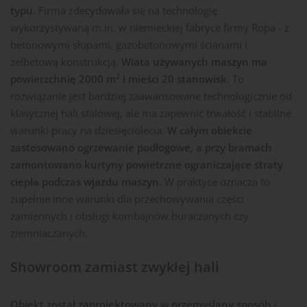
typu.
Firma zdecydowała się na technologię
wykorzystywaną m.in. w niemieckiej fabryce firmy Ropa - z
betonowymi słupami, gazobetonowymi ścianami i
żelbetową konstrukcją.
Wiata używanych maszyn ma
2
powierzchnię 2000 m
i mieści 20 stanowisk.
To
rozwiązanie jest bardziej zaawansowane technologicznie od
klasycznej hali stalowej, ale ma zapewnić trwałość i stabilne
warunki pracy na dziesięciolecia.
W całym obiekcie
zastosowano ogrzewanie podłogowe, a przy bramach
zamontowano kurtyny powietrzne ograniczające straty
ciepła podczas wjazdu maszyn.
W praktyce oznacza to
zupełnie inne warunki dla przechowywania części
zamiennych i obsługi kombajnów buraczanych czy
ziemniaczanych.
Showroom zamiast zwykłej hali
Obiekt został zaprojektowany w przemyślany sposób -