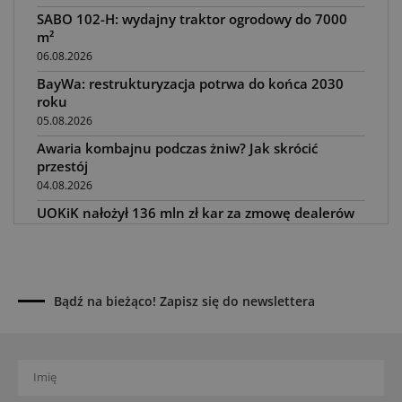
SABO 102-H: wydajny traktor ogrodowy do 7000
m²
06.08.2026
BayWa: restrukturyzacja potrwa do końca 2030
roku
05.08.2026
Awaria kombajnu podczas żniw? Jak skrócić
przestój
04.08.2026
UOKiK nałożył 136 mln zł kar za zmowę dealerów
Fendt, Valtra i Massey Ferguson przy sprzedaży
maszyn rolniczych
03.08.2026
Kverneland Tersus 4000: trzy nowe kosiarki
Bądź na bieżąco! Zapisz się do newslettera
bijakowe
03.08.2026
Rzepak hybrydowy: sposób na wyższą rentowność
02.08.2026