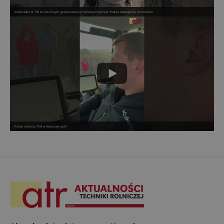
Valtra Serie N 135 w rodzinnym gospodarstwie Państwa Pszonka! #valtra #atrexpress #rolnictwo
Pokaz systemu TIM w Braszowicach!