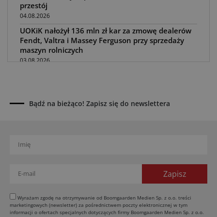
przestój
04.08.2026
UOKiK nałożył 136 mln zł kar za zmowę dealerów
Fendt, Valtra i Massey Ferguson przy sprzedaży
maszyn rolniczych
03.08.2026
Kverneland Tersus 4000: trzy nowe kosiarki
bijakowe
03.08.2026
Bądź na bieżąco! Zapisz się do newslettera
Rzepak hybrydowy: sposób na wyższą rentowność
02.08.2026
Europejski przemysł maszyn rolniczych w recesji
01.08.2026
Elektryczne maszyny terenowe: 3 kluczowe trendy
31.07.2026
Kukurydza w Polsce: aktualny stan plantacji
30.07.2026
Wyrażam zgodę na otrzymywanie od Boomgaarden Medien Sp. z o.o. treści
marketingowych (newsletter) za pośrednictwem poczty elektronicznej w tym
Amazone ZG-TX precyzyjniejszy rozsiewacz
informacji o ofertach specjalnych dotyczących firmy Boomgaarden Medien Sp. z o.o.