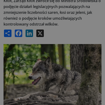
KRIR, Zarząd KRIR zwrócił się do Ministra Środowiska o
podjęcie działań legislacyjnych pozwalających na
zmniejszenie liczebności saren, łosi oraz jeleni, jak
również o podjęcie kroków umożliwiających
kontrolowany odstrzał wilków.
Share
Facebook
LinkedIn
X