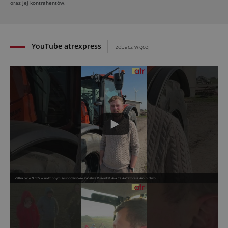
oraz jej kontrahentów.
29.07.2026
YouTube atrexpress
zobacz więcej
Valtra Serie N 135 w rodzinnym gospodarstwie Państwa Pszonka! #valtra #atrexpress #rolnictwo