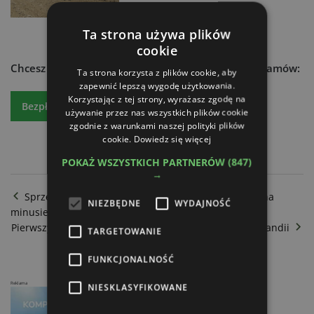
Ta strona używa plików
cookie
Chcesz dowiedzieć się więcej?
Czytaj atr express - zamów:
Ta strona korzysta z plików cookie, aby
zapewnić lepszą wygodę użytkowania.
Korzystając z tej strony, wyrażasz zgodę na
Bezpłatny egzemplarz
Prenumeratę
używanie przez nas wszystkich plików cookie
zgodnie z warunkami naszej polityki plików
cookie.
Dowiedz się więcej
POKAŻ WSZYSTKICH PARTNERÓW
(847)
→
Sprzedaż ciągników rolniczych w Polsce - Listopad na
NIEZBĘDNE
WYDAJNOŚĆ
minusie
Pierwszy system nawadniania pivot marki Valley w Holandii
TARGETOWANIE
FUNKCJONALNOŚĆ
Reklama
NIESKLASYFIKOWANE