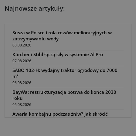
Najnowsze artykuły:
Susza w Polsce i rola rowów melioracyjnych w
zatrzymywaniu wody
08.08.2026
Kärcher i Stihl łączą siły w systemie AllPro
07.08.2026
SABO 102-H: wydajny traktor ogrodowy do 7000
m²
06.08.2026
BayWa: restrukturyzacja potrwa do końca 2030
roku
05.08.2026
Awaria kombajnu podczas żniw? Jak skrócić
przestój
04.08.2026
UOKiK nałożył 136 mln zł kar za zmowę dealerów