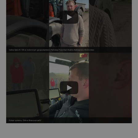
Valtra Serie N 135 w rodzinnym gospodarstwie Państwa Pszonka! #valtra #atrexpress #rolnictwo
Pokaz systemu TIM w Braszowicach!