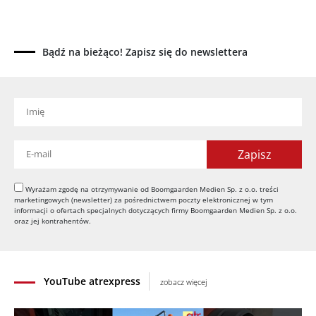
Kverneland Tersus 4000: trzy nowe kosiarki
bijakowe
03.08.2026
Bądź na bieżąco! Zapisz się do newslettera
Rzepak hybrydowy: sposób na wyższą rentowność
02.08.2026
Europejski przemysł maszyn rolniczych w recesji
01.08.2026
Elektryczne maszyny terenowe: 3 kluczowe trendy
31.07.2026
Kukurydza w Polsce: aktualny stan plantacji
30.07.2026
Wyrażam zgodę na otrzymywanie od Boomgaarden Medien Sp. z o.o. treści
marketingowych (newsletter) za pośrednictwem poczty elektronicznej w tym
Amazone ZG-TX precyzyjniejszy rozsiewacz
informacji o ofertach specjalnych dotyczących firmy Boomgaarden Medien Sp. z o.o.
oraz jej kontrahentów.
29.07.2026
YouTube atrexpress
zobacz więcej