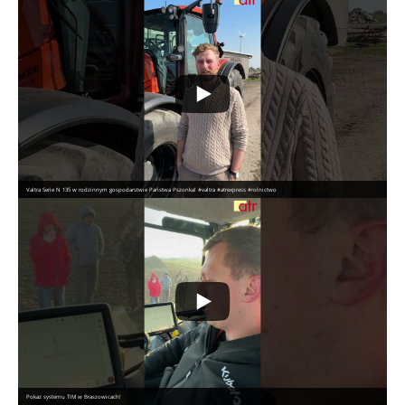
Valtra Serie N 135 w rodzinnym gospodarstwie Państwa Pszonka! #valtra #atrexpress #rolnictwo
Pokaz systemu TIM w Braszowicach!