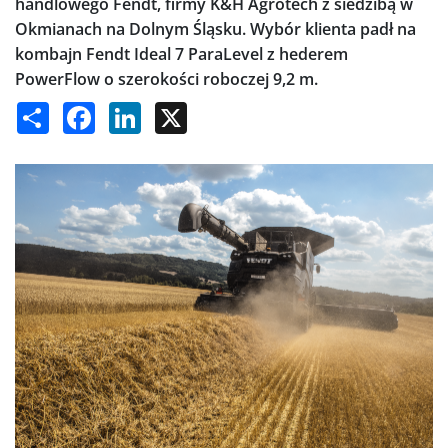
handlowego Fendt, firmy K&H Agrotech z siedzibą w
Okmianach na Dolnym Śląsku. Wybór klienta padł na
kombajn Fendt Ideal 7 ParaLevel z hederem
PowerFlow o szerokości roboczej 9,2 m.
Share
Facebook
LinkedIn
X