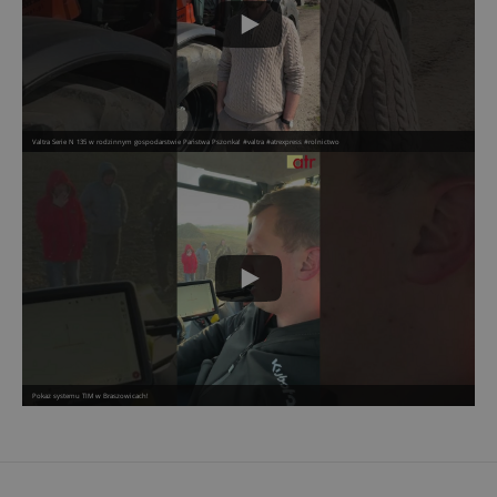
Valtra Serie N 135 w rodzinnym gospodarstwie Państwa Pszonka! #valtra #atrexpress #rolnictwo
Pokaz systemu TIM w Braszowicach!