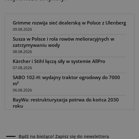
Grimme rozwija sieć dealerską w Polsce z Ulenberg
09.08.2026
Susza w Polsce i rola rowów melioracyjnych w
zatrzymywaniu wody
08.08.2026
Kärcher i Stihl łączą siły w systemie AllPro
07.08.2026
SABO 102-H: wydajny traktor ogrodowy do 7000
m²
06.08.2026
BayWa: restrukturyzacja potrwa do końca 2030
roku
05.08.2026
Awaria kombajnu podczas żniw? Jak skrócić
przestój
04.08.2026
Bądź na bieżąco! Zapisz się do newslettera