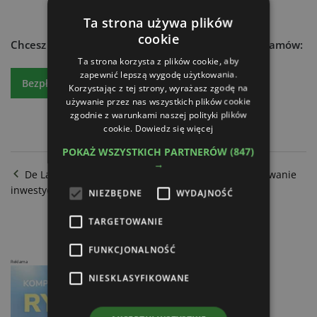
Ta strona używa plików
cookie
Chcesz dowiedzieć się więcej?
Czytaj atr express - zamów:
Ta strona korzysta z plików cookie, aby
zapewnić lepszą wygodę użytkowania.
Bezpłatny egzemplarz
Prenumeratę
Korzystając z tej strony, wyrażasz zgodę na
używanie przez nas wszystkich plików cookie
zgodnie z warunkami naszej polityki plików
cookie.
Dowiedz się więcej
POKAŻ WSZYSTKICH PARTNERÓW
(847)
→
De Lage Landen Leasing Polska - elastyczne finansowanie
inwestycji rolniczych w 2026 roku
NIEZBĘDNE
WYDAJNOŚĆ
KPO - więcej czasu na inwestycje
TARGETOWANIE
FUNKCJONALNOŚĆ
Reklama
NIESKLASYFIKOWANE