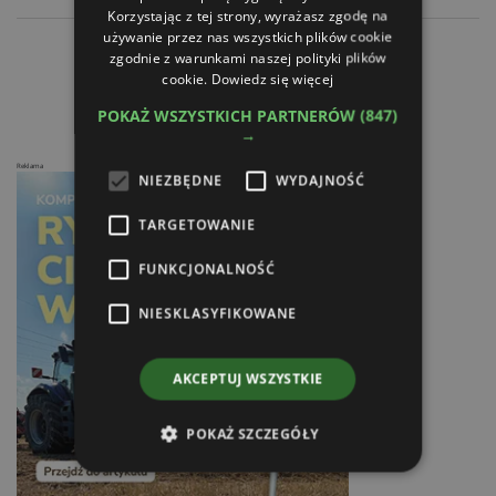
Korzystając z tej strony, wyrażasz zgodę na
używanie przez nas wszystkich plików cookie
Lemken - Reorganizacja w Alpen
zgodnie z warunkami naszej polityki plików
Autopart - Większe moce
cookie.
Dowiedz się więcej
POKAŻ WSZYSTKICH PARTNERÓW
(847)
→
Reklama
NIEZBĘDNE
WYDAJNOŚĆ
TARGETOWANIE
FUNKCJONALNOŚĆ
NIESKLASYFIKOWANE
AKCEPTUJ WSZYSTKIE
POKAŻ SZCZEGÓŁY