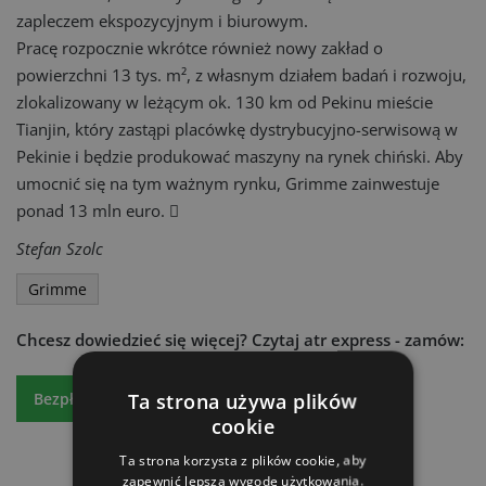
zapleczem ekspozycyjnym i biurowym.
Pracę rozpocznie wkrótce również nowy zakład o
powierzchni 13 tys. m², z własnym działem badań i rozwoju,
zlokalizowany w leżącym ok. 130 km od Pekinu mieście
Tianjin, który zastąpi placówkę dystrybucyjno-serwisową w
Pekinie i będzie produkować maszyny na rynek chiński. Aby
umocnić się na tym ważnym rynku, Grimme zainwestuje
ponad 13 mln euro. 
Stefan Szolc
Grimme
Chcesz dowiedzieć się więcej?
Czytaj atr express - zamów:
Ta strona używa plików
Bezpłatny egzemplarz
Prenumeratę
cookie
Ta strona korzysta z plików cookie, aby
zapewnić lepszą wygodę użytkowania.