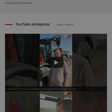
oraz jej kontrahentów.
30.07.2026
YouTube atrexpress
zobacz więcej
Valtra Serie N 135 w rodzinnym gospodarstwie Państwa Pszonka! #valtra #atrexpress #rolnictwo