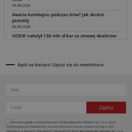
05.08.2026
Awaria kombajnu podczas żniw? Jak skrócić
przestój
04.08.2026
UOKiK nałożył 136 mln zł kar za zmowę dealerów
Fendt, Valtra i Massey Ferguson przy sprzedaży
maszyn rolniczych
03.08.2026
Kverneland Tersus 4000: trzy nowe kosiarki
Bądź na bieżąco! Zapisz się do newslettera
bijakowe
03.08.2026
Rzepak hybrydowy: sposób na wyższą rentowność
02.08.2026
Europejski przemysł maszyn rolniczych w recesji
01.08.2026
Elektryczne maszyny terenowe: 3 kluczowe trendy
31.07.2026
Wyrażam zgodę na otrzymywanie od Boomgaarden Medien Sp. z o.o. treści
marketingowych (newsletter) za pośrednictwem poczty elektronicznej w tym
Kukurydza w Polsce: aktualny stan plantacji
informacji o ofertach specjalnych dotyczących firmy Boomgaarden Medien Sp. z o.o.