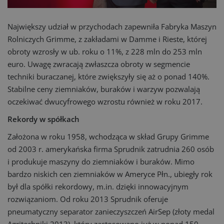
Największy udział w przychodach zapewniła Fabryka Maszyn
Rolniczych Grimme, z zakładami w Damme i Rieste, której
obroty wzrosły w ub. roku o 11%, z 228 mln do 253 mln
euro. Uwagę zwracają zwłaszcza obroty w segmencie
techniki buraczanej, które zwiększyły się aż o ponad 140%.
Stabilne ceny ziemniaków, buraków i warzyw pozwalają
oczekiwać dwucyfrowego wzrostu również w roku 2017.
Rekordy w spółkach
Założona w roku 1958, wchodząca w skład Grupy Grimme
od 2003 r. amerykańska firma Sprudnik zatrudnia 260 osób
i produkuje maszyny do ziemniaków i buraków. Mimo
bardzo niskich cen ziemniaków w Ameryce Płn., ubiegły rok
był dla spółki rekordowy, m.in. dzięki innowacyjnym
rozwiązaniom. Od roku 2013 Sprudnik oferuje
pneumatyczny separator zanieczyszczeń AirSep (złoty medal