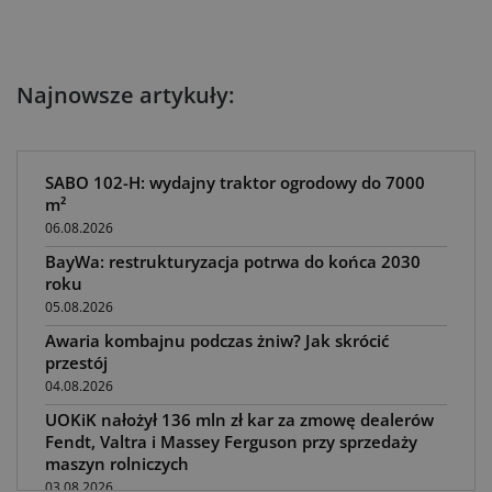
Najnowsze artykuły:
SABO 102-H: wydajny traktor ogrodowy do 7000
m²
06.08.2026
BayWa: restrukturyzacja potrwa do końca 2030
roku
05.08.2026
Awaria kombajnu podczas żniw? Jak skrócić
przestój
04.08.2026
UOKiK nałożył 136 mln zł kar za zmowę dealerów
Fendt, Valtra i Massey Ferguson przy sprzedaży
maszyn rolniczych
03.08.2026