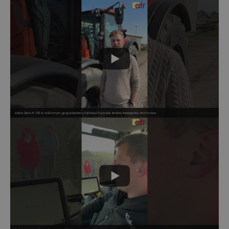
Valtra Serie N 135 w rodzinnym gospodarstwie Państwa Pszonka! #valtra #atrexpress #rolnictwo