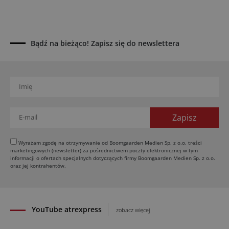
Kverneland Tersus 4000: trzy nowe kosiarki
bijakowe
03.08.2026
Bądź na bieżąco! Zapisz się do newslettera
Rzepak hybrydowy: sposób na wyższą rentowność
02.08.2026
Europejski przemysł maszyn rolniczych w recesji
01.08.2026
Elektryczne maszyny terenowe: 3 kluczowe trendy
31.07.2026
Kukurydza w Polsce: aktualny stan plantacji
30.07.2026
Wyrażam zgodę na otrzymywanie od Boomgaarden Medien Sp. z o.o. treści
marketingowych (newsletter) za pośrednictwem poczty elektronicznej w tym
Amazone ZG-TX precyzyjniejszy rozsiewacz
informacji o ofertach specjalnych dotyczących firmy Boomgaarden Medien Sp. z o.o.
oraz jej kontrahentów.
29.07.2026
YouTube atrexpress
zobacz więcej