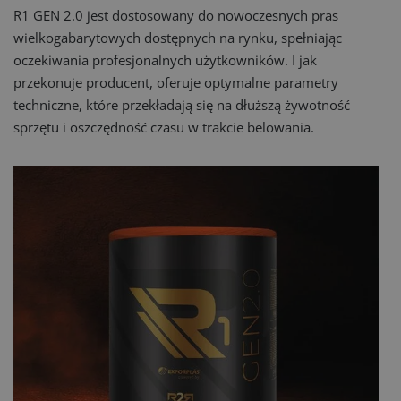
R1 GEN 2.0 jest dostosowany do nowoczesnych pras
wielkogabarytowych dostępnych na rynku, spełniając
oczekiwania profesjonalnych użytkowników. I jak
przekonuje producent, oferuje optymalne parametry
techniczne, które przekładają się na dłuższą żywotność
sprzętu i oszczędność czasu w trakcie belowania.