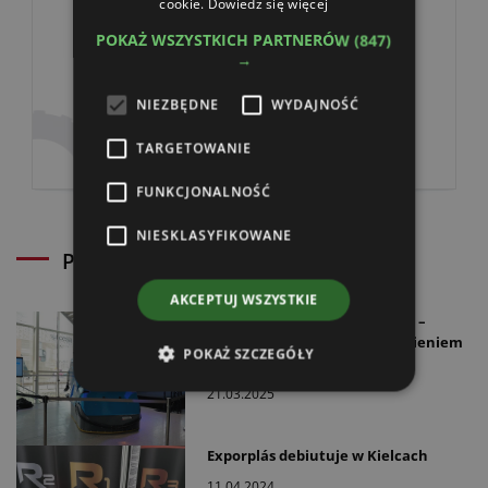
cookie.
Dowiedz się więcej
POKAŻ WSZYSTKICH PARTNERÓW
(847)
→
Czapka John Deere z daszkiem i
NIEZBĘDNE
WYDAJNOŚĆ
siatką z tyłu klasyczna
TARGETOWANIE
FUNKCJONALNOŚĆ
NIESKLASYFIKOWANE
Powiązane artykuły
AKCEPTUJ WSZYSTKIE
Robot paszowy Falcon 400 Pro –
inteligentne zarządzanie żywieniem
POKAŻ SZCZEGÓŁY
bydła
21.03.2025
Exporplás debiutuje w Kielcach
11.04.2024